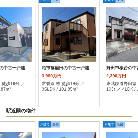
の中古一戸建
柏市篠籠田の中古一戸建
野田市桜台の中
3,980万円
2,390万円
 徒歩19分 ／
常磐線 柏 徒歩19分 ／
東武鉄道野田線 
.87m²
3SLDK / 101.85m²
10分 ／ 4LDK / 
駅近隣の物件
戸建て
新築
戸建て
新築