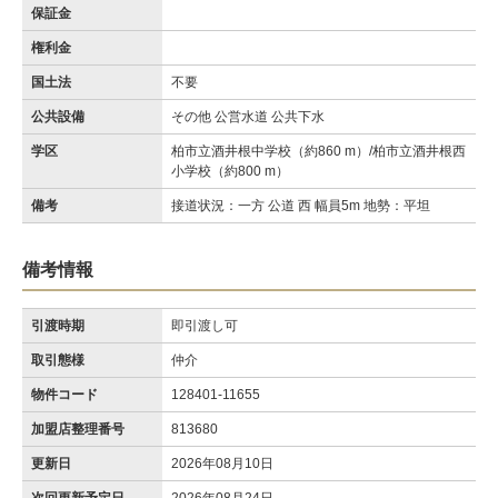
保証金
権利金
国土法
不要
公共設備
その他 公営水道 公共下水
学区
柏市立酒井根中学校（約860 m）/柏市立酒井根西
小学校（約800 m）
備考
接道状況：一方 公道 西 幅員5m 地勢：平坦
備考情報
引渡時期
即引渡し可
取引態様
仲介
物件コード
128401-11655
加盟店整理番号
813680
更新日
2026年08月10日