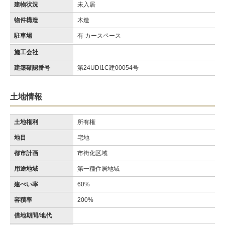
建物状況
未入居
物件構造
木造
駐車場
有 カースペース
施工会社
建築確認番号
第24UDI1C建00054号
土地情報
土地権利
所有権
地目
宅地
都市計画
市街化区域
用途地域
第一種住居地域
建ぺい率
60%
容積率
200%
借地期間/地代