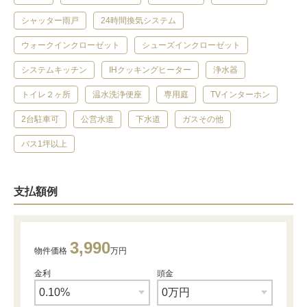
シャッター雨戸
24時間換気システム
ウォークインクローゼット
シューズインクローゼット
システムキッチン
IHクッキングヒーター
浄水器
トイレ２ヶ所
温水洗浄便座
専用庭
TVインターホン
2台駐車可
公営水道
下水道
ガスその他
バス1坪以上
支払額例
3,990
物件価格
万円
金利
頭金