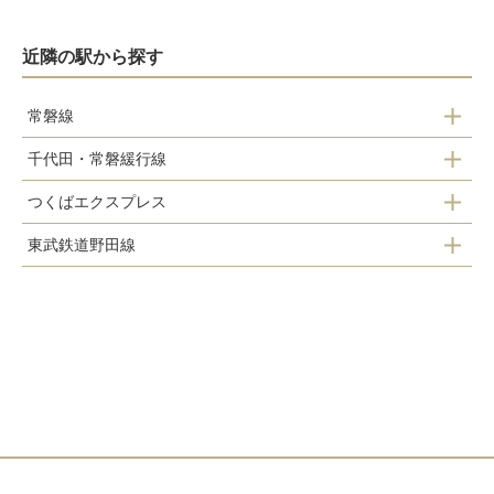
近隣の駅から探す
常磐線
千代田・常磐緩行線
柏駅
つくばエクスプレス
南柏駅
東武鉄道野田線
柏の葉キャンパス駅
柏駅
高柳駅
柏たなか駅
北柏駅
逆井駅
増尾駅
新柏駅
柏駅