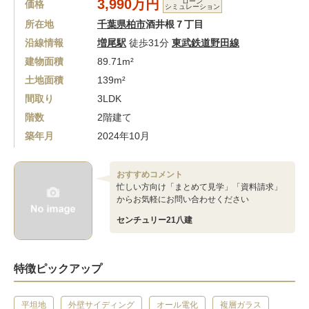
3,990万円
ローン
価格
シミュレーション
所在地
千葉県柏市
酒井根７丁目
沿線情報
増尾駅
徒歩31分
東武鉄道野田線
建物面積
89.71m²
土地面積
139m²
間取り
3LDK
階数
2階建て
築年月
2024年10月
おすすめコメント
忙しい方向け「まとめて見学」「資料請求」
からお気軽にお問い合わせください
センチュリー21八建
特徴ピックアップ
平坦地
外壁サイディング
オール電化
複層ガラス