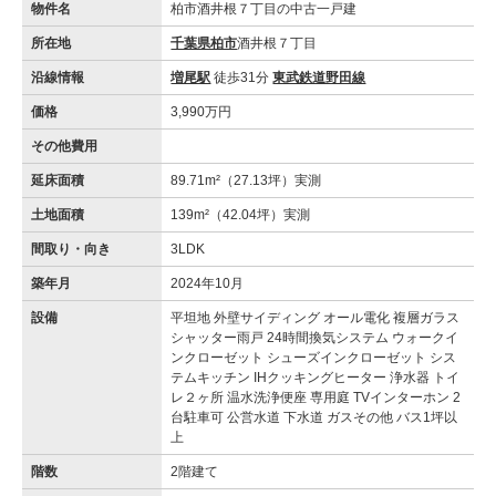
物件名
柏市酒井根７丁目の中古一戸建
所在地
千葉県柏市
酒井根７丁目
沿線情報
増尾駅
徒歩31分
東武鉄道野田線
価格
3,990万円
その他費用
延床面積
89.71m²（27.13坪）実測
土地面積
139m²（42.04坪）実測
間取り・向き
3LDK
築年月
2024年10月
設備
平坦地 外壁サイディング オール電化 複層ガラス
シャッター雨戸 24時間換気システム ウォークイ
ンクローゼット シューズインクローゼット シス
テムキッチン IHクッキングヒーター 浄水器 トイ
レ２ヶ所 温水洗浄便座 専用庭 TVインターホン 2
台駐車可 公営水道 下水道 ガスその他 バス1坪以
上
階数
2階建て