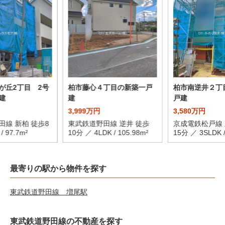
が丘2丁目 2号
柏市藤心４丁目の新築一戸
柏市南逆井２丁
建
建
戸建
3,999万円
3,580万円
田線 新柏 徒歩8
東武鉄道野田線 逆井 徒歩
京成電鉄松戸線 
/ 97.7m²
10分 ／ 4LDK / 105.98m²
15分 ／ 3SLDK /
最寄りの駅から物件を探す
東武鉄道野田線 増尾駅
東武鉄道野田線の不動産を探す