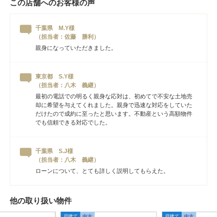
この店舗へのお客様の声
千葉県 M.Y様
（担当者：佐藤 勝利）
親身になっていただきました。
東京都 S.Y様
（担当者：八木 義継）
最初の電話での明るく親身な応対は、初めてで不安な土地売
却に希望を与えてくれました。親身で迅速な対応をしていた
だけたので成約に至ったと思います。不動産という高額物件
でも信頼できる対応でした。
千葉県 S.J様
（担当者：八木 義継）
ローンについて、とても詳しく説明してもらえた。
他の取り扱い物件
戸建て
中古
戸建て
中古