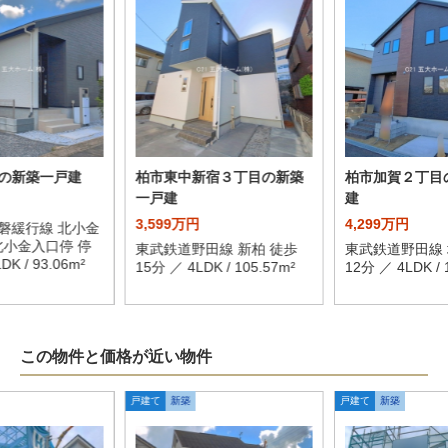
の新築一戸建
柏市東中新宿３丁目の新築
柏市加賀２丁目
一戸建
建
3,599万円
4,299万円
磐緩行線 北小金
北小金入口停 停
東武鉄道野田線 新柏 徒歩
東武鉄道野田線 
K / 93.06m²
15分 ／ 4LDK / 105.57m²
12分 ／ 4LDK / 
この物件と価格が近い物件
戸建て
新築
戸建て
新築