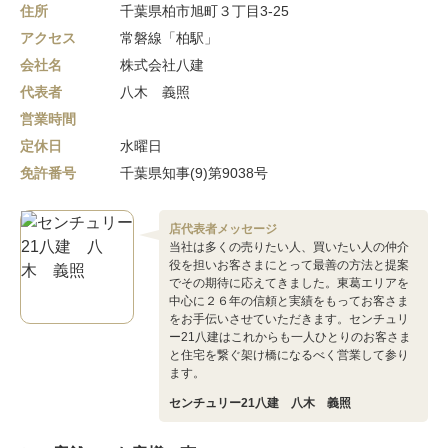
住所
千葉県柏市旭町３丁目3-25
アクセス
常磐線「柏駅」
会社名
株式会社八建
代表者
八木 義照
営業時間
定休日
水曜日
免許番号
千葉県知事(9)第9038号
店代表者メッセージ
当社は多くの売りたい人、買いたい人の仲介
役を担いお客さまにとって最善の方法と提案
でその期待に応えてきました。東葛エリアを
中心に２６年の信頼と実績をもってお客さま
をお手伝いさせていただきます。センチュリ
ー21八建はこれからも一人ひとりのお客さま
と住宅を繋ぐ架け橋になるべく営業して参り
ます。
センチュリー21八建 八木 義照