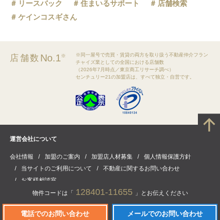
リースバック
住まいるサポート
店舗検索
ケインコスギさん
※同一屋号で売買・賃貸の両方を取り扱う不動産仲介フラン
No.1
店舗数
※
チャイズ業としての全国における店舗数
（2026年7月時点／東京商工リサーチ調べ）
センチュリー21の加盟店は、すべて独立・自営です。
運営会社について
会社情報
加盟のご案内
加盟店人材募集
個人情報保護方針
当サイトのご利用について
不動産に関するお問い合わせ
お客様相談室
128401-11655
物件コードは「
」とお伝えください
電話でのお問い合わせ
メールでのお問い合わせ