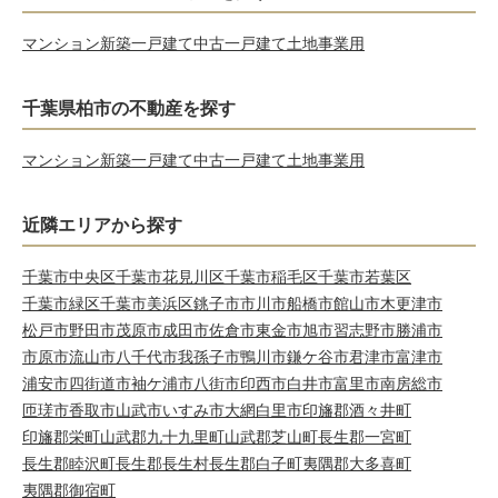
マンション
新築一戸建て
中古一戸建て
土地
事業用
千葉県柏市の不動産を探す
マンション
新築一戸建て
中古一戸建て
土地
事業用
近隣エリアから探す
千葉市中央区
千葉市花見川区
千葉市稲毛区
千葉市若葉区
千葉市緑区
千葉市美浜区
銚子市
市川市
船橋市
館山市
木更津市
松戸市
野田市
茂原市
成田市
佐倉市
東金市
旭市
習志野市
勝浦市
市原市
流山市
八千代市
我孫子市
鴨川市
鎌ケ谷市
君津市
富津市
浦安市
四街道市
袖ケ浦市
八街市
印西市
白井市
富里市
南房総市
匝瑳市
香取市
山武市
いすみ市
大網白里市
印旛郡酒々井町
印旛郡栄町
山武郡九十九里町
山武郡芝山町
長生郡一宮町
長生郡睦沢町
長生郡長生村
長生郡白子町
夷隅郡大多喜町
夷隅郡御宿町