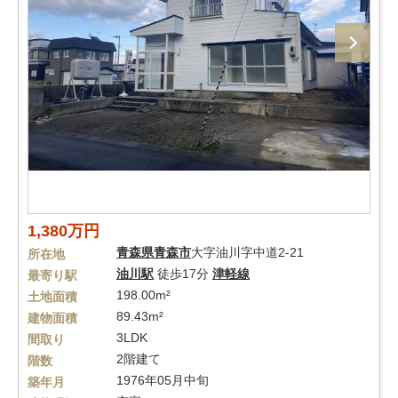
1,380万円
青森県
青森市
大字油川字中道2-21
所在地
油川駅
徒歩17分
津軽線
最寄り駅
198.00m²
土地面積
89.43m²
建物面積
3LDK
間取り
2階建て
階数
1976年05月中旬
築年月