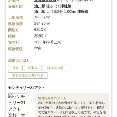
所在地
油川駅
徒歩5分
津軽線
最寄り駅
油川駅
より車2分 1.00km
津軽線
188.67m²
土地面積
294.26m²
建物面積
6SLDK
間取り
3階建て
階数
2003年04月上旬
築年月
空家
建物現況
画像カテゴリ
外観
間取り
現地案内図
前面道路含む現地写真
センチュリー21アクト
物件担当者コメント
2003年築の中古鉄骨造戸建てです。油川駅から
徒歩5分で、通勤やお出かけに便利です。3階建
てで駐車スペースは3台以上可能です。平坦な地