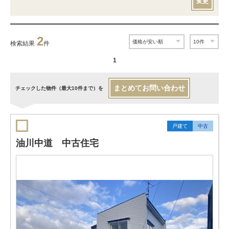
変更
2
検索結果
件
1
まとめてお問い合わせ
チェックした物件（最大10件まで）を
戸建て
中古
油川中道 中古住宅