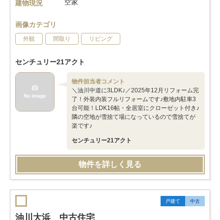
空家
建物現況
画像カテゴリ
外観
間取り
リビング
センチュリー21アクト
物件担当者コメント
＼油川中道に3LDK♪／2025年12月リフォーム完
了！外装内装フルリフォームです♪敷地内駐車3
台可能！LDK16帖・全居室にクローゼット付き♪
隣の空地が雪捨て場になっているので雪捨てが
楽です♪
センチュリー21アクト
物件を詳しく見る
戸建て
中古
油川大浜 中古住宅