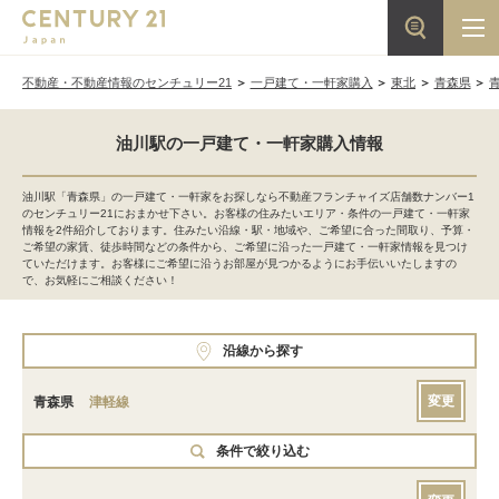
不動産・不動産情報のセンチュリー21
一戸建て・一軒家購入
東北
青森県
油川駅の一戸建て・一軒家購入情報
油川駅「青森県」の一戸建て・一軒家をお探しなら不動産フランチャイズ店舗数ナンバー1
のセンチュリー21におまかせ下さい。お客様の住みたいエリア・条件の一戸建て・一軒家
情報を2件紹介しております。住みたい沿線・駅・地域や、ご希望に合った間取り、予算・
ご希望の家賃、徒歩時間などの条件から、ご希望に沿った一戸建て・一軒家情報を見つけ
ていただけます。お客様にご希望に沿うお部屋が見つかるようにお手伝いいたしますの
で、お気軽にご相談ください！
沿線から探す
変更
青森県
津軽線
条件で絞り込む