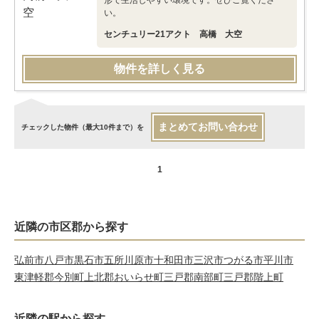
形で生活しやすい環境です。ぜひご覧くださ
い。
センチュリー21アクト 高橋 大空
物件を詳しく見る
まとめてお問い合わせ
チェックした物件（最大10件まで）を
1
近隣の市区郡から探す
弘前市
八戸市
黒石市
五所川原市
十和田市
三沢市
つがる市
平川市
東津軽郡今別町
上北郡おいらせ町
三戸郡南部町
三戸郡階上町
近隣の駅から探す