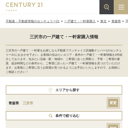
不動産・不動産情報のセンチュリー21
一戸建て・一軒家購入
東北
青森県
三沢市の一戸建て・一軒家購入情報
三沢市の一戸建て・一軒家をお探しなら不動産フランチャイズ店舗数ナンバー1のセンチュ
リー21におまかせ下さい。お客様の住みたいエリア・条件の一戸建て・一軒家情報を3件紹
介しております。住みたい沿線・駅・地域や、ご希望に合った間取り、予算・ご希望の家
賃、徒歩時間などの条件から、ご希望に沿った一戸建て・一軒家情報を見つけていただけ
ます。お客様にご希望に沿うお部屋が見つかるようにお手伝いいたしますので、お気軽に
ご相談ください！
エリアから探す
変更
青森県
三沢市
条件で絞り込む