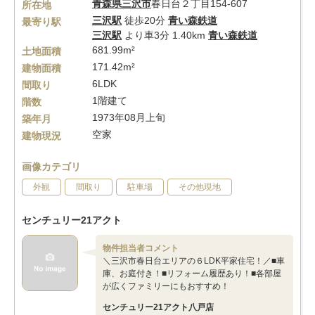
青森県
三沢市
春日台２丁目154-607
所在地
三沢駅
徒歩20分
青い森鉄道
最寄り駅
三沢駅
より車3分 1.40km
青い森鉄道
681.99m²
土地面積
171.42m²
建物面積
6LDK
間取り
1階建て
階数
1973年08月上旬
築年月
空家
建物現況
画像カテゴリ
外観
間取り
駐車場
その他現地
センチュリー21アクト
物件担当者コメント
＼三沢市春日台エリアの６LDK平家住宅！／■車
庫、お庭付き！■リフォーム履歴あり！■各部屋
が広くファミリーにもおすすめ！
センチュリー21アクト八戸店