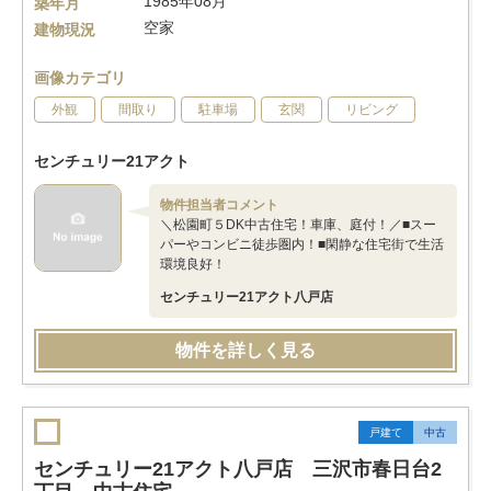
1985年08月
築年月
空家
建物現況
画像カテゴリ
外観
間取り
駐車場
玄関
リビング
センチュリー21アクト
物件担当者コメント
＼松園町５DK中古住宅！車庫、庭付！／■スー
パーやコンビニ徒歩圏内！■閑静な住宅街で生活
環境良好！
センチュリー21アクト八戸店
物件を詳しく見る
戸建て
中古
センチュリー21アクト八戸店 三沢市春日台2