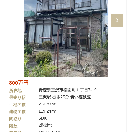
800万円
青森県
三沢市
松園町１丁目7-19
所在地
三沢駅
徒歩25分
青い森鉄道
最寄り駅
214.87m²
土地面積
119.24m²
建物面積
5DK
間取り
2階建て
階数