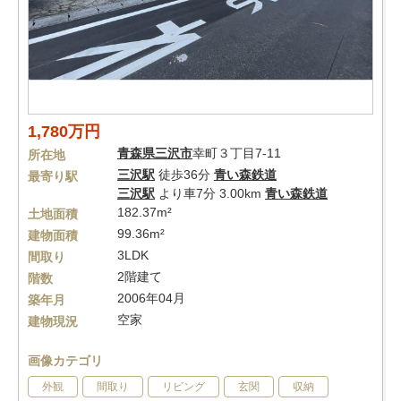
1,780万円
青森県
三沢市
幸町３丁目7-11
所在地
三沢駅
徒歩36分
青い森鉄道
最寄り駅
三沢駅
より車7分 3.00km
青い森鉄道
182.37m²
土地面積
99.36m²
建物面積
3LDK
間取り
2階建て
階数
2006年04月
築年月
空家
建物現況
画像カテゴリ
外観
間取り
リビング
玄関
収納