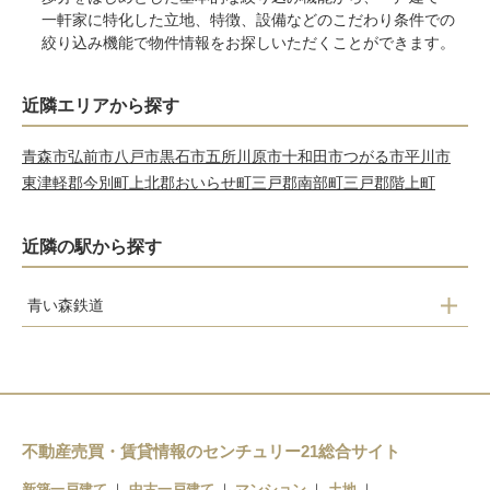
一軒家に特化した立地、特徴、設備などのこだわり条件での
絞り込み機能で物件情報をお探しいただくことができます。
近隣エリアから探す
青森市
弘前市
八戸市
黒石市
五所川原市
十和田市
つがる市
平川市
東津軽郡今別町
上北郡おいらせ町
三戸郡南部町
三戸郡階上町
近隣の駅から探す
青い森鉄道
三沢駅
不動産売買・賃貸情報のセンチュリー21総合サイト
新築一戸建て
中古一戸建て
マンション
土地