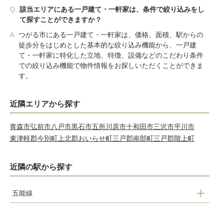
Q.
該当エリアにある一戸建て・一軒家は、条件で絞り込みをし
て探すことができますか？
A.
つがる市にある一戸建て・一軒家は、価格、面積、駅からの
徒歩分をはじめとした基本的な絞り込み機能から、一戸建
て・一軒家に特化した立地、特徴、設備などのこだわり条件
での絞り込み機能で物件情報をお探しいただくことができま
す。
近隣エリアから探す
青森市
弘前市
八戸市
黒石市
五所川原市
十和田市
三沢市
平川市
東津軽郡今別町
上北郡おいらせ町
三戸郡南部町
三戸郡階上町
近隣の駅から探す
五能線
越水駅