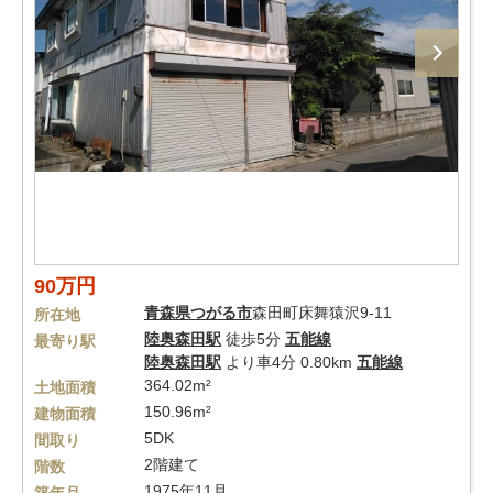
90万円
青森県
つがる市
森田町床舞猿沢9-11
所在地
陸奥森田駅
徒歩5分
五能線
最寄り駅
陸奥森田駅
より車4分 0.80km
五能線
364.02m²
土地面積
150.96m²
建物面積
5DK
間取り
2階建て
階数
1975年11月