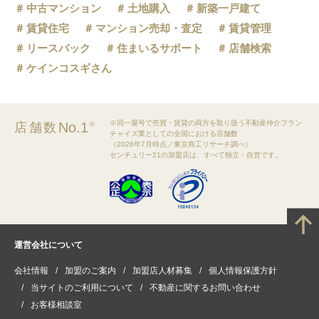
中古マンション
土地購入
新築一戸建て
賃貸住宅
マンション売却・査定
賃貸管理
リースバック
住まいるサポート
店舗検索
ケインコスギさん
※同一屋号で売買・賃貸の両方を取り扱う不動産仲介フラン
No.1
店舗数
※
チャイズ業としての全国における店舗数
（2026年7月時点／東京商工リサーチ調べ）
センチュリー21の加盟店は、すべて独立・自営です。
運営会社について
会社情報
加盟のご案内
加盟店人材募集
個人情報保護方針
当サイトのご利用について
不動産に関するお問い合わせ
お客様相談室