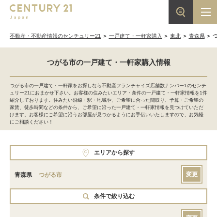
不動産・不動産情報のセンチュリー21
一戸建て・一軒家購入
東北
青森県
つがる市の一戸建て・一軒家購入情報
つがる市の一戸建て・一軒家をお探しなら不動産フランチャイズ店舗数ナンバー1のセンチ
ュリー21におまかせ下さい。お客様の住みたいエリア・条件の一戸建て・一軒家情報を1件
紹介しております。住みたい沿線・駅・地域や、ご希望に合った間取り、予算・ご希望の
家賃、徒歩時間などの条件から、ご希望に沿った一戸建て・一軒家情報を見つけていただ
けます。お客様にご希望に沿うお部屋が見つかるようにお手伝いいたしますので、お気軽
にご相談ください！
エリアから探す
変更
青森県
つがる市
条件で絞り込む