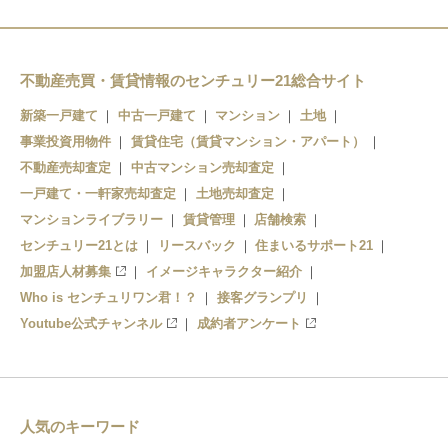
陸奥森田駅
中田駅
不動産売買・賃貸情報のセンチュリー21総合サイト
新築一戸建て
中古一戸建て
マンション
土地
木造駅
事業投資用物件
賃貸住宅（賃貸マンション・アパート）
不動産売却査定
中古マンション売却査定
一戸建て・一軒家売却査定
土地売却査定
マンションライブラリー
賃貸管理
店舗検索
センチュリー21とは
リースバック
住まいるサポート21
加盟店人材募集
イメージキャラクター紹介
Who is センチュリワン君！？
接客グランプリ
Youtube公式チャンネル
成約者アンケート
人気のキーワード