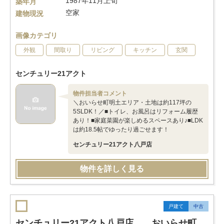
1987年11月上旬
築年月
空家
建物現況
画像カテゴリ
外観
間取り
リビング
キッチン
玄関
センチュリー21アクト
物件担当者コメント
＼おいらせ町明土エリア・土地は約117坪の
5SLDK！／■トイレ、お風呂はリフォーム履歴
あり！■家庭菜園が楽しめるスペースあり♪■LDK
は約18.5帖でゆったり過ごせます！
センチュリー21アクト八戸店
物件を詳しく見る
戸建て
中古
センチュリー21アクト八戸店 おいらせ町