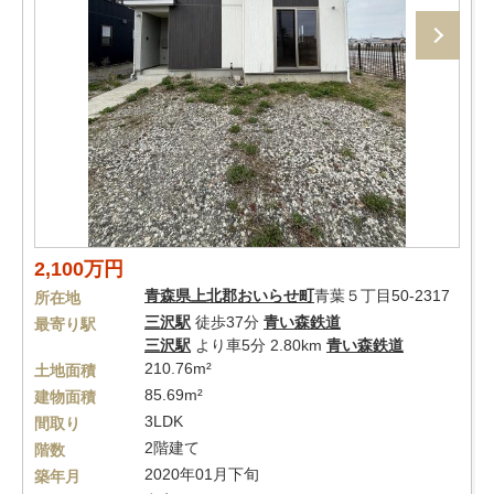
2,100万円
青森県
上北郡おいらせ町
青葉５丁目50-2317
所在地
三沢駅
徒歩37分
青い森鉄道
最寄り駅
三沢駅
より車5分 2.80km
青い森鉄道
210.76m²
土地面積
85.69m²
建物面積
3LDK
間取り
2階建て
階数
2020年01月下旬
築年月