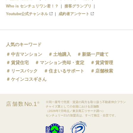
Who is センチュリワン君！？
接客グランプリ
Youtube公式チャンネル
成約者アンケート
人気のキーワード
中古マンション
土地購入
新築一戸建て
賃貸住宅
マンション売却・査定
賃貸管理
リースバック
住まいるサポート
店舗検索
ケインコスギさん
※同一屋号で売買・賃貸の両方を取り扱う不動産仲介フラン
No.1
店舗数
※
チャイズ業としての全国における店舗数
（2026年7月時点／東京商工リサーチ調べ）
センチュリー21の加盟店は、すべて独立・自営です。