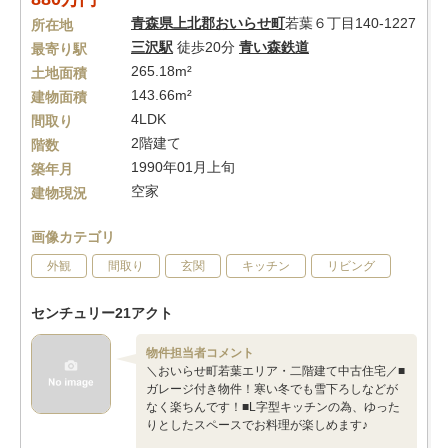
青森県
上北郡おいらせ町
若葉６丁目140-1227
所在地
三沢駅
徒歩20分
青い森鉄道
最寄り駅
265.18m²
土地面積
143.66m²
建物面積
4LDK
間取り
2階建て
階数
1990年01月上旬
築年月
空家
建物現況
画像カテゴリ
外観
間取り
玄関
キッチン
リビング
センチュリー21アクト
物件担当者コメント
＼おいらせ町若葉エリア・二階建て中古住宅／■
ガレージ付き物件！寒い冬でも雪下ろしなどが
なく楽ちんです！■L字型キッチンの為、ゆった
りとしたスペースでお料理が楽しめます♪