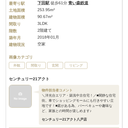
下田駅
徒歩61分
青い森鉄道
最寄り駅
253.95m²
土地面積
90.67m²
建物面積
3LDK
間取り
2階建て
階数
2018年01月
築年月
空家
建物現況
画像カテゴリ
外観
間取り
玄関
リビング
センチュリー21アクト
物件担当者コメント
＼洋光台エリア・築浅中古住宅！／■閑静な住宅
街。車でショッピングモールにも行きやすい立
地です！■庭がある為、バーベキューや趣味な
ど、家族との時間が楽しめます♪
センチュリー21アクト八戸店