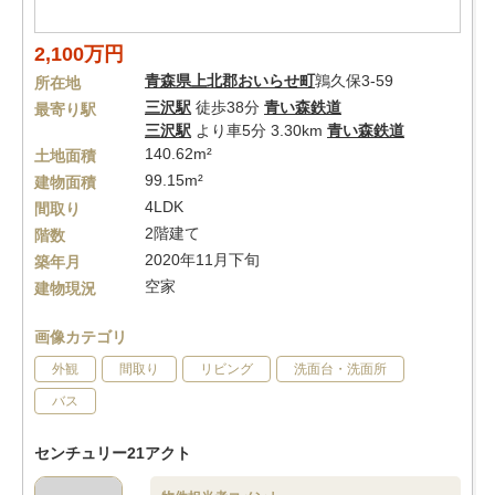
2,100万円
青森県
上北郡おいらせ町
鶉久保3-59
所在地
三沢駅
徒歩38分
青い森鉄道
最寄り駅
三沢駅
より車5分 3.30km
青い森鉄道
140.62m²
土地面積
99.15m²
建物面積
4LDK
間取り
2階建て
階数
2020年11月下旬
築年月
空家
建物現況
画像カテゴリ
外観
間取り
リビング
洗面台・洗面所
バス
センチュリー21アクト