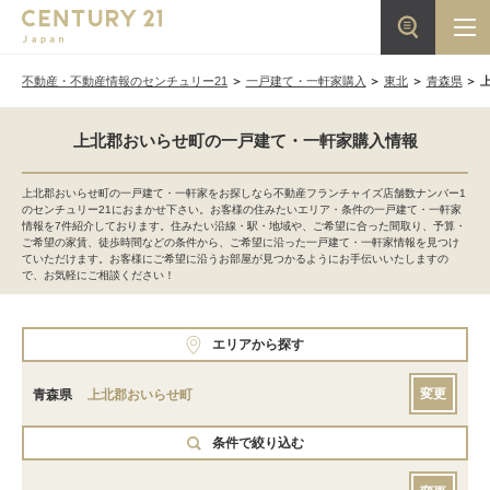
不動産・不動産情報のセンチュリー21
一戸建て・一軒家購入
東北
青森県
上北郡おいらせ町の一戸建て・一軒家購入情報
上北郡おいらせ町の一戸建て・一軒家をお探しなら不動産フランチャイズ店舗数ナンバー1
のセンチュリー21におまかせ下さい。お客様の住みたいエリア・条件の一戸建て・一軒家
情報を7件紹介しております。住みたい沿線・駅・地域や、ご希望に合った間取り、予算・
ご希望の家賃、徒歩時間などの条件から、ご希望に沿った一戸建て・一軒家情報を見つけ
ていただけます。お客様にご希望に沿うお部屋が見つかるようにお手伝いいたしますの
で、お気軽にご相談ください！
エリアから探す
変更
青森県
上北郡おいらせ町
条件で絞り込む