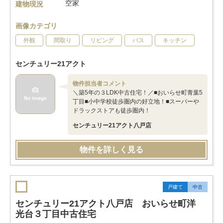
空家
建物現況
画像カテゴリ
外観
間取り
リビング
バス
キッチン
センチュリー21アクト
物件担当者コメント
＼築5年の３LDK中古住宅！／■おいらせ町青葉5
丁目■小中学校徒歩圏内の好立地！■スーパーや
ドラックストアも徒歩圏内！
センチュリー21アクト八戸店
物件を詳しく見る
戸建て
中古
センチュリー21アクト八戸店 おいらせ町洋
光台３丁目中古住宅