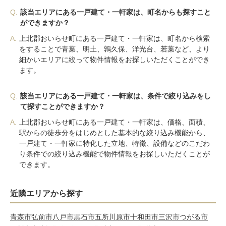
Q.
該当エリアにある一戸建て・一軒家は、町名からも探すこと
ができますか？
A.
上北郡おいらせ町にある一戸建て・一軒家は、町名から検索
をすることで青葉、明土、鶉久保、洋光台、若葉など、より
細かいエリアに絞って物件情報をお探しいただくことができ
ます。
Q.
該当エリアにある一戸建て・一軒家は、条件で絞り込みをし
て探すことができますか？
A.
上北郡おいらせ町にある一戸建て・一軒家は、価格、面積、
駅からの徒歩分をはじめとした基本的な絞り込み機能から、
一戸建て・一軒家に特化した立地、特徴、設備などのこだわ
り条件での絞り込み機能で物件情報をお探しいただくことが
できます。
近隣エリアから探す
青森市
弘前市
八戸市
黒石市
五所川原市
十和田市
三沢市
つがる市