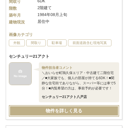
6DK
間取り
2階建て
階数
1984年08月上旬
築年月
居住中
建物現況
画像カテゴリ
外観
間取り
駐車場
前面道路含む現地写真
センチュリー21アクト
物件担当者コメント
＼おいらせ町鶉久保エリア・中古建て二階住宅
／■大家族でも、個人の部屋が持てる6DK！■閑
静な住宅街でありながら、スーパー等には車で5
分！■内覧希望の方は、事前予約が必要です！
センチュリー21アクト八戸店
物件を詳しく見る