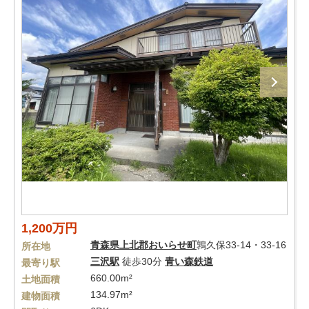
1,200万円
青森県
上北郡おいらせ町
鶉久保33-14・33-16
所在地
三沢駅
徒歩30分
青い森鉄道
最寄り駅
660.00m²
土地面積
134.97m²
建物面積