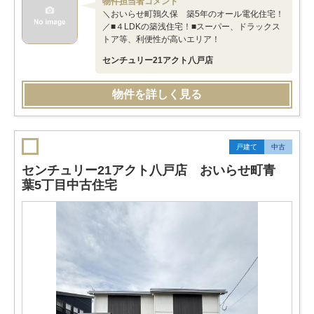
物件担当者コメント
＼おいらせ町鶉久保 築5年のオール電化住宅！
／■４LDKの築浅住宅！■スーパー、ドラックス
トア等、利便性が高いエリア！
センチュリー21アクト八戸店
物件を詳しく見る
戸建て
中古
センチュリー21アクト八戸店 おいらせ町青
葉5丁目中古住宅