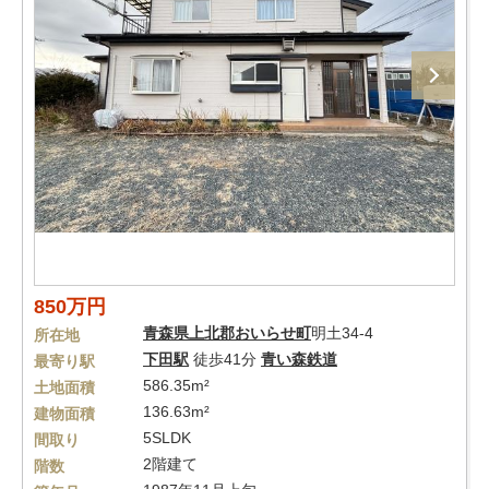
850万円
青森県
上北郡おいらせ町
明土34-4
所在地
下田駅
徒歩41分
青い森鉄道
最寄り駅
586.35m²
土地面積
136.63m²
建物面積
5SLDK
間取り
2階建て
階数