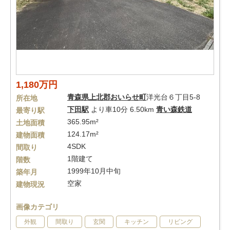
1,180万円
青森県
上北郡おいらせ町
洋光台６丁目5-8
所在地
下田駅
より車10分 6.50km
青い森鉄道
最寄り駅
365.95m²
土地面積
124.17m²
建物面積
4SDK
間取り
1階建て
階数
1999年10月中旬
築年月
空家
建物現況
画像カテゴリ
外観
間取り
玄関
キッチン
リビング