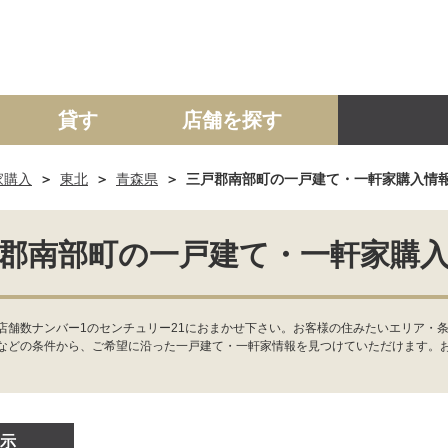
貸す
店舗を探す
家購入
東北
青森県
三戸郡南部町の一戸建て・一軒家購入情
建て
マンション
土地
事業投資用
郡南部町の一戸建て・一軒家購
店舗数ナンバー1のセンチュリー21におまかせ下さい。お客様の住みたいエリア・
などの条件から、ご希望に沿った一戸建て・一軒家情報を見つけていただけます。
示