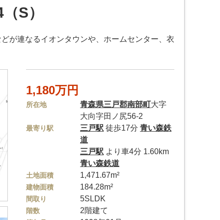
4（S）
ーなどが連なるイオンタウンや、ホームセンター、衣
1,180万円
青森県
三戸郡南部町
大字
所在地
大向字田ノ尻56-2
三戸駅
徒歩17分
青い森鉄
最寄り駅
道
三戸駅
より車4分 1.60km
青い森鉄道
1,471.67m²
土地面積
184.28m²
建物面積
5SLDK
間取り
2階建て
階数