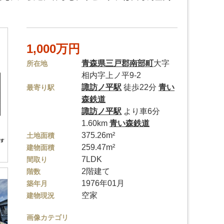
1,000万円
青森県
三戸郡南部町
大字
所在地
相内字上ノ平9-2
諏訪ノ平駅
徒歩22分
青い
最寄り駅
森鉄道
諏訪ノ平駅
より車6分
1.60km
青い森鉄道
375.26m²
土地面積
259.47m²
建物面積
7LDK
間取り
2階建て
階数
1976年01月
築年月
空家
建物現況
画像カテゴリ