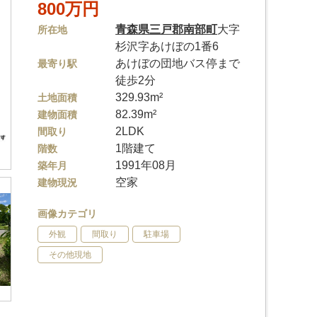
800万円
青森県
三戸郡南部町
大字
所在地
杉沢字あけぼの1番6
あけぼの団地バス停まで
最寄り駅
徒歩2分
329.93m²
土地面積
82.39m²
建物面積
2LDK
間取り
1階建て
階数
1991年08月
築年月
空家
建物現況
画像カテゴリ
外観
間取り
駐車場
その他現地