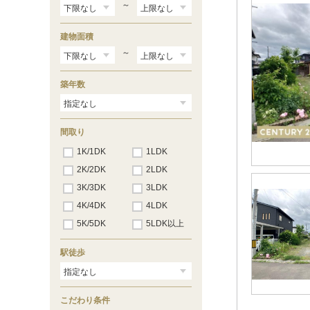
～
建物面積
～
築年数
間取り
1K/1DK
1LDK
2K/2DK
2LDK
3K/3DK
3LDK
4K/4DK
4LDK
5K/5DK
5LDK以上
駅徒歩
こだわり条件