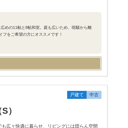
は広めの11帖と8帖和室。庭も広いため、喧騒から離
イフをご希望の方にオススメです！
戸建て
中古
（S）
族でも広々快適に暮らせ、リビングには団らん空間