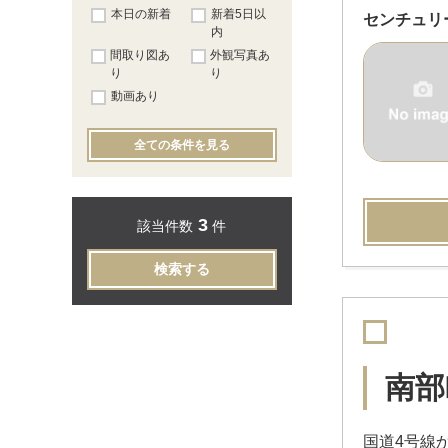
本日の新着
新着5日以
センチュリ
内
間取り図あ
外観写真あ
り
り
動画あり
全ての条件を見る
3
該当件数
件
検索する
南部
国道4号線