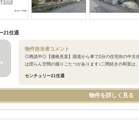
ー21住通
物件担当者コメント
◎商談中◎【価格見直】国道から車で2分の住宅街の中古
は団らん空間の掘りごたつがあります♪二間続きの和室は
センチュリー21住通
物件を詳しく見る