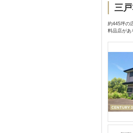
三戸
約445坪
料品店があ