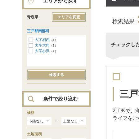
エリアから探す
青森県
エリアを変更
検索結果
三戸郡南部町
大字相内
（1）
チェックし
大字大向
（1）
大字杉沢
（1）
検索する
三戸
条件で絞り込む
2LDKで
価格
ライフをご
～
土地面積