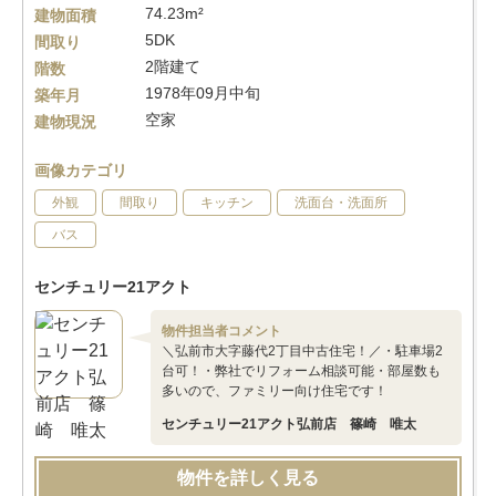
74.23m²
建物面積
5DK
間取り
2階建て
階数
1978年09月中旬
築年月
空家
建物現況
画像カテゴリ
外観
間取り
キッチン
洗面台・洗面所
バス
センチュリー21アクト
物件担当者コメント
＼弘前市大字藤代2丁目中古住宅！／・駐車場2
台可！・弊社でリフォーム相談可能・部屋数も
多いので、ファミリー向け住宅です！
センチュリー21アクト弘前店 篠崎 唯太
物件を詳しく見る