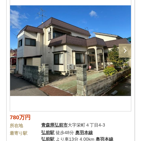
780万円
青森県
弘前市
大字栄町４丁目4-3
所在地
弘前駅
徒歩48分
奥羽本線
最寄り駅
弘前駅
より車13分 4.00km
奥羽本線