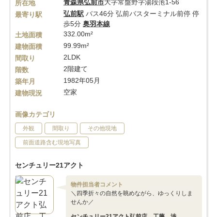
青森県
弘前市
大字常盤野字湯段萢1-56
所在地
弘前駅
バス46分 弘前バスターミナル前停 停
最寄り駅
歩5分
奥羽本線
332.00m²
土地面積
99.99m²
建物面積
2LDK
間取り
2階建て
階数
1982年05月
築年月
空家
建物現況
画像カテゴリ
外観
間取り
その他現地
前面道路含む現地写真
センチュリー21アクト
物件担当者コメント
＼四季折々の自然を眺めながら、ゆっくりしま
せんか／
センチュリー21アクト弘前店 工藤 渉