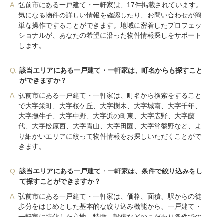
A.
弘前市にある一戸建て・一軒家は、17件掲載されています。
気になる物件の詳しい情報を確認したり、お問い合わせが簡
単な操作ですることができます。地域に密着したプロフェッ
ショナルが、あなたの希望に沿った物件情報探しをサポート
します。
Q.
該当エリアにある一戸建て・一軒家は、町名からも探すこと
ができますか？
A.
弘前市にある一戸建て・一軒家は、町名から検索をすること
で大字栄町、大字桜ケ丘、大字樹木、大字城南、大字千年、
大字撫牛子、大字中野、大字浜の町東、大字広野、大字藤
代、大字松原西、大字青山、大字田園、大字常盤野など、よ
り細かいエリアに絞って物件情報をお探しいただくことがで
きます。
Q.
該当エリアにある一戸建て・一軒家は、条件で絞り込みをし
て探すことができますか？
A.
弘前市にある一戸建て・一軒家は、価格、面積、駅からの徒
歩分をはじめとした基本的な絞り込み機能から、一戸建て・
一軒家に特化した立地、特徴、設備などのこだわり条件での