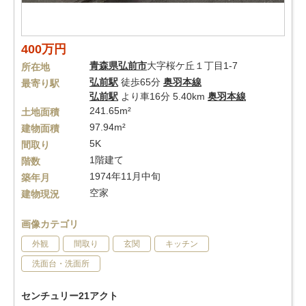
400万円
青森県
弘前市
大字桜ケ丘１丁目1-7
所在地
弘前駅
徒歩65分
奥羽本線
最寄り駅
弘前駅
より車16分 5.40km
奥羽本線
241.65m²
土地面積
97.94m²
建物面積
5K
間取り
1階建て
階数
1974年11月中旬
築年月
空家
建物現況
画像カテゴリ
外観
間取り
玄関
キッチン
洗面台・洗面所
センチュリー21アクト