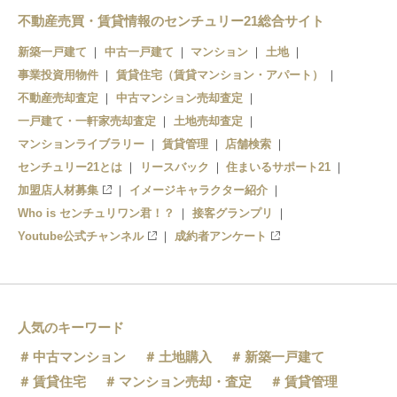
義塾高校前駅
新里駅
不動産売買・賃貸情報のセンチュリー21総合サイト
新築一戸建て
中古一戸建て
マンション
土地
津軽大沢駅
事業投資用物件
賃貸住宅（賃貸マンション・アパート）
松木平駅
不動産売却査定
中古マンション売却査定
一戸建て・一軒家売却査定
土地売却査定
小栗山駅
マンションライブラリー
賃貸管理
店舗検索
センチュリー21とは
千年駅
リースバック
住まいるサポート21
加盟店人材募集
イメージキャラクター紹介
聖愛中高前駅
Who is センチュリワン君！？
接客グランプリ
Youtube公式チャンネル
成約者アンケート
弘前学院大前駅
弘高下駅
中央弘前駅
人気のキーワード
中古マンション
土地購入
新築一戸建て
賃貸住宅
マンション売却・査定
賃貸管理