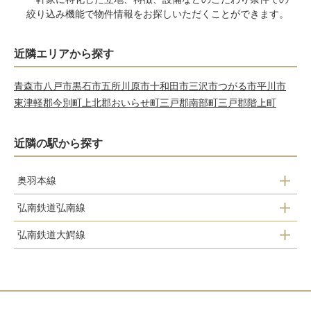
絞り込み機能で物件情報をお探しいただくことができます。
近隣エリアから探す
青森市
八戸市
黒石市
五所川原市
十和田市
三沢市
つがる市
平川市
東津軽郡今別町
上北郡おいらせ町
三戸郡南部町
三戸郡階上町
近隣の駅から探す
奥羽本線
弘南鉄道弘南線
石川駅
弘南鉄道大鰐線
弘前駅
弘前駅
石川プール前駅
弘前東高前駅
撫牛子駅
石川駅
運動公園前駅