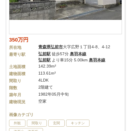
350万円
青森県
弘前市
大字広野１丁目4-8、4-12
所在地
弘前駅
徒歩57分
奥羽本線
最寄り駅
弘前駅
より車15分 5.00km
奥羽本線
142.39m²
土地面積
113.61m²
建物面積
4LDK
間取り
2階建て
階数
1982年05月中旬
築年月
空家
建物現況
画像カテゴリ
外観
間取り
玄関
キッチン