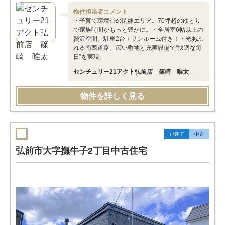
物件担当者コメント
・子育て環境◎の閑静エリア。70坪超のゆとり
で家族時間がもっと豊かに。・全居室6帖以上の
贅沢空間。駐車2台＋サンルーム付き！・光あふ
れる南西道路。広い敷地と充実設備で“快適な毎
日”を実現。
センチュリー21アクト弘前店 篠崎 唯太
物件を詳しく見る
戸建て
中古
弘前市大字撫牛子2丁目中古住宅