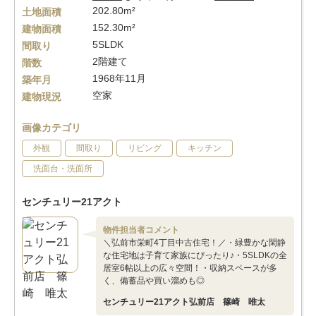
202.80m²
土地面積
152.30m²
建物面積
5SLDK
間取り
2階建て
階数
1968年11月
築年月
空家
建物現況
画像カテゴリ
外観
間取り
リビング
キッチン
洗面台・洗面所
センチュリー21アクト
物件担当者コメント
＼弘前市栄町4丁目中古住宅！／・緑豊かな閑静
な住宅地は子育て家族にぴったり♪・5SLDKの全
居室6帖以上の広々空間！・収納スペースが多
く、備蓄品や買い溜めも◎
センチュリー21アクト弘前店 篠崎 唯太