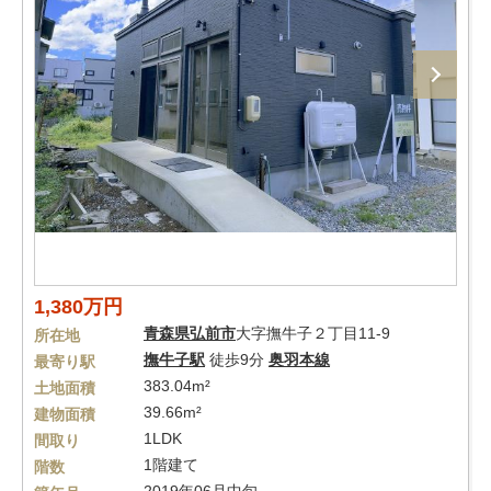
1,380万円
青森県
弘前市
大字撫牛子２丁目11-9
所在地
撫牛子駅
徒歩9分
奥羽本線
最寄り駅
383.04m²
土地面積
39.66m²
建物面積
1LDK
間取り
1階建て
階数