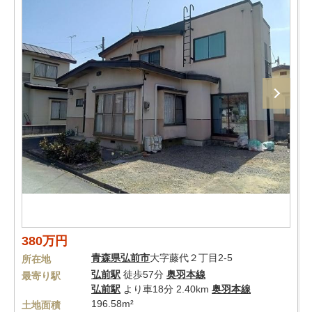
380万円
青森県
弘前市
大字藤代２丁目2-5
所在地
弘前駅
徒歩57分
奥羽本線
最寄り駅
弘前駅
より車18分 2.40km
奥羽本線
196.58m²
土地面積