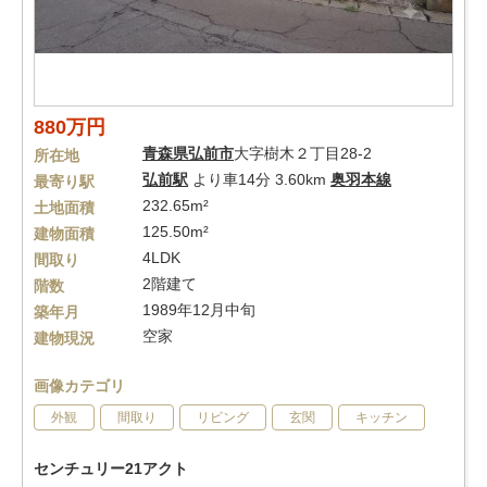
880万円
青森県
弘前市
大字樹木２丁目28-2
所在地
弘前駅
より車14分 3.60km
奥羽本線
最寄り駅
232.65m²
土地面積
125.50m²
建物面積
4LDK
間取り
2階建て
階数
1989年12月中旬
築年月
空家
建物現況
画像カテゴリ
外観
間取り
リビング
玄関
キッチン
センチュリー21アクト