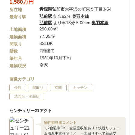
1,580万円
青森県
弘前市
大字浜の町東５丁目3-54
所在地
弘前駅
徒歩62分
奥羽本線
最寄り駅
弘前駅
より車13分 5.00km
奥羽本線
290.60m²
土地面積
77.35m²
建物面積
3SLDK
間取り
2階建て
階数
1981年10月下旬
築年月
空家
建物現況
画像カテゴリ
外観
間取り
玄関
キッチン
洗面台・洗面所
センチュリー21アクト
物件担当者コメント
＼2台駐車OK・全居室収納あり！快適リフォー
ム済み中古住宅！／ ・水回りすべて新品交