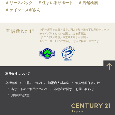
リースバック
住まいるサポート
店舗検索
ケインコスギさん
※同一屋号で売買・賃貸の両方を取り扱う不動産仲介フラン
No.1
店舗数
※
チャイズ業としての全国における店舗数
（2026年7月時点／東京商工リサーチ調べ）
センチュリー21の加盟店は、すべて独立・自営です。
運営会社について
会社情報
加盟のご案内
加盟店人材募集
個人情報保護方針
当サイトのご利用について
不動産に関するお問い合わせ
お客様相談室