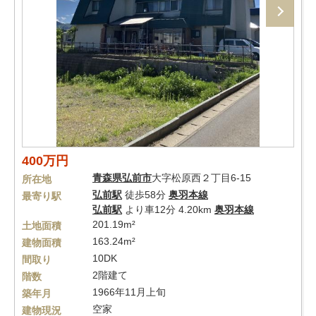
400万円
青森県
弘前市
大字松原西２丁目6-15
所在地
弘前駅
徒歩58分
奥羽本線
最寄り駅
弘前駅
より車12分 4.20km
奥羽本線
201.19m²
土地面積
163.24m²
建物面積
10DK
間取り
2階建て
階数
1966年11月上旬
築年月
空家
建物現況