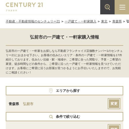
不動産・不動産情報のセンチュリー21
一戸建て・一軒家購入
東北
青森県
弘前市の一戸建て・一軒家購入情報
弘前市の一戸建て・一軒家をお探しなら不動産フランチャイズ店舗数ナンバー1のセンチュ
リー21におまかせ下さい。お客様の住みたいエリア・条件の一戸建て・一軒家情報を17件
紹介しております。住みたい沿線・駅・地域や、ご希望に合った間取り、予算・ご希望の
家賃、徒歩時間などの条件から、ご希望に沿った一戸建て・一軒家情報を見つけていただ
けます。お客様にご希望に沿うお部屋が見つかるようにお手伝いいたしますので、お気軽
にご相談ください！
エリアから探す
変更
青森県
弘前市
条件で絞り込む