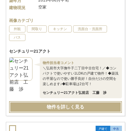
2019年06月中旬
築年月
空家
建物現況
画像カテゴリ
外観
間取り
キッチン
洗面台・洗面所
バス
センチュリー21アクト
物件担当者コメント
＼弘前市大字撫牛子二丁目中古住宅！／◆コン
パクトで使いやすい1LDKの戸建て物件！◆築浅
の平屋なので使い勝手良好！自分だけの空間を
楽しめます♪◆駐車場は2台可！
センチュリー21アクト弘前店 工藤 渉
物件を詳しく見る
戸建て
中古