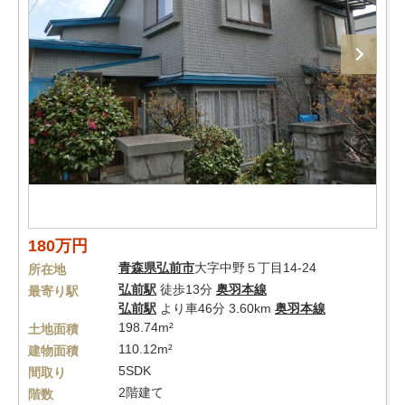
180万円
青森県
弘前市
大字中野５丁目14-24
所在地
弘前駅
徒歩13分
奥羽本線
最寄り駅
弘前駅
より車46分 3.60km
奥羽本線
198.74m²
土地面積
110.12m²
建物面積
5SDK
間取り
2階建て
階数