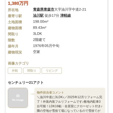
1,380万円
青森県
青森市
大字油川字中道2-21
所在地
油川駅
徒歩17分
津軽線
最寄り駅
198.00m²
土地面積
89.43m²
建物面積
3LDK
間取り
2階建て
階数
1976年05月中旬
築年月
空家
建物現況
画像カテゴリ
外観
間取り
リビング
センチュリー21アクト
物件担当者コメント
＼油川中道に3LDK♪／2025年12月リフォーム完
了！外装内装フルリフォームです♪敷地内駐車3
台可能！LDK16帖・全居室にクローゼット付き♪
隣の空地が雪捨て場になっているので雪捨てが