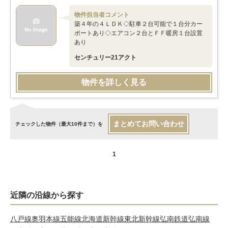
物件担当者コメント
築４年の４ＬＤＫ◇駐車２台可能で１台分カー
ポートあり◇エアコン２台とＦＦ暖房１台設置
あり
センチュリー21アクト
物件を詳しく見る
まとめてお問い合わせ
チェックした物件（最大10件まで）を
1
近隣の沿線から探す
八戸線
奥羽本線
五能線
北海道新幹線
東北新幹線
弘南鉄道弘南線