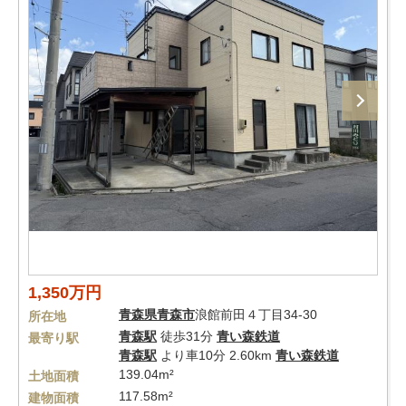
1,350万円
青森県
青森市
浪館前田４丁目34-30
所在地
青森駅
徒歩31分
青い森鉄道
最寄り駅
青森駅
より車10分 2.60km
青い森鉄道
139.04m²
土地面積
117.58m²
建物面積