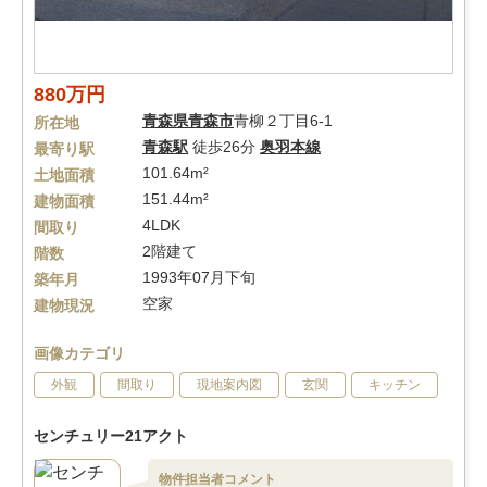
880万円
青森県
青森市
青柳２丁目6-1
所在地
青森駅
徒歩26分
奥羽本線
最寄り駅
101.64m²
土地面積
151.44m²
建物面積
4LDK
間取り
2階建て
階数
1993年07月下旬
築年月
空家
建物現況
画像カテゴリ
外観
間取り
現地案内図
玄関
キッチン
センチュリー21アクト
物件担当者コメント