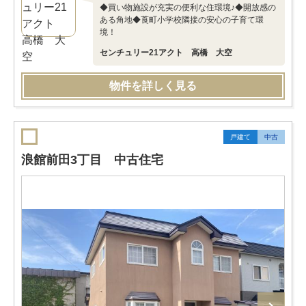
◆買い物施設が充実の便利な住環境♪◆開放感の
ある角地◆莨町小学校隣接の安心の子育て環
境！
センチュリー21アクト 高橋 大空
物件を詳しく見る
戸建て
中古
浪館前田3丁目 中古住宅