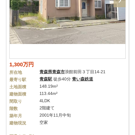
1,300万円
青森県
青森市
浪館前田３丁目14-21
所在地
青森駅
徒歩40分
青い森鉄道
最寄り駅
148.19m²
土地面積
113.44m²
建物面積
4LDK
間取り
2階建て
階数
2001年11月中旬
築年月
空家
建物現況