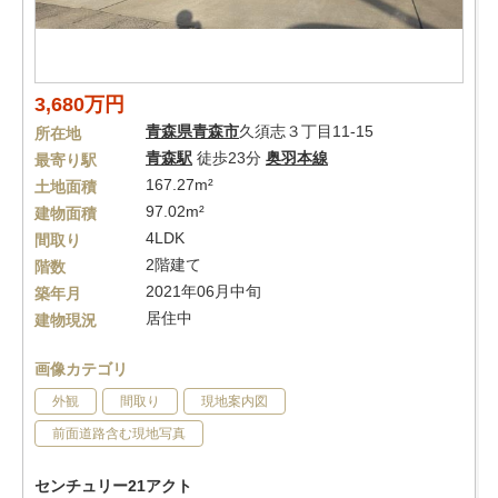
3,680万円
青森県
青森市
久須志３丁目11-15
所在地
青森駅
徒歩23分
奥羽本線
最寄り駅
167.27m²
土地面積
97.02m²
建物面積
4LDK
間取り
2階建て
階数
2021年06月中旬
築年月
居住中
建物現況
画像カテゴリ
外観
間取り
現地案内図
前面道路含む現地写真
センチュリー21アクト