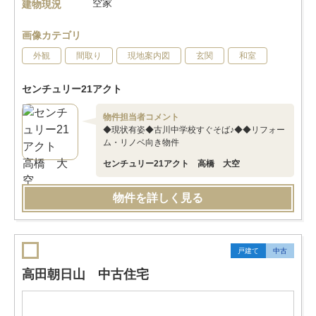
空家
建物現況
画像カテゴリ
外観
間取り
現地案内図
玄関
和室
センチュリー21アクト
物件担当者コメント
◆現状有姿◆古川中学校すぐそば♪◆◆リフォー
ム・リノベ向き物件
センチュリー21アクト 高橋 大空
物件を詳しく見る
戸建て
中古
高田朝日山 中古住宅