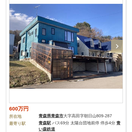
600万円
青森県
青森市
大字高田字朝日山809-287
所在地
青森駅
バス69分 太陽台団地前停 停歩4分
青
最寄り駅
い森鉄道