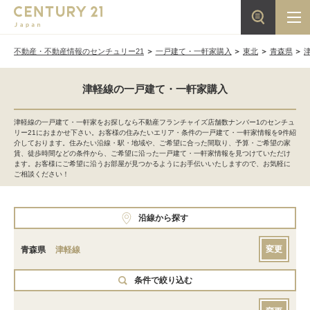
不動産・不動産情報のセンチュリー21
一戸建て・一軒家購入
東北
青森県
津軽線の一戸建て・一軒家購入
津軽線の一戸建て・一軒家をお探しなら不動産フランチャイズ店舗数ナンバー1のセンチュ
リー21におまかせ下さい。お客様の住みたいエリア・条件の一戸建て・一軒家情報を9件紹
介しております。住みたい沿線・駅・地域や、ご希望に合った間取り、予算・ご希望の家
賃、徒歩時間などの条件から、ご希望に沿った一戸建て・一軒家情報を見つけていただけ
ます。お客様にご希望に沿うお部屋が見つかるようにお手伝いいたしますので、お気軽に
ご相談ください！
沿線から探す
変更
青森県
津軽線
条件で絞り込む