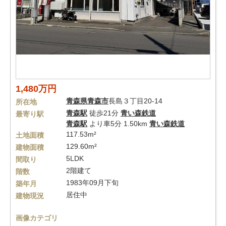
1,480万円
青森県
青森市
長島３丁目20-14
所在地
青森駅
徒歩21分
青い森鉄道
最寄り駅
青森駅
より車5分 1.50km
青い森鉄道
117.53m²
土地面積
129.60m²
建物面積
5LDK
間取り
2階建て
階数
1983年09月下旬
築年月
居住中
建物現況
画像カテゴリ