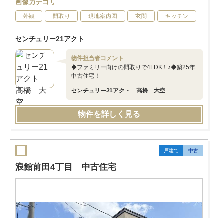
画像カテゴリ
外観
間取り
現地案内図
玄関
キッチン
センチュリー21アクト
物件担当者コメント
◆ファミリー向けの間取りで4LDK！♪◆築25年
中古住宅！
センチュリー21アクト 高橋 大空
物件を詳しく見る
戸建て
中古
浪館前田4丁目 中古住宅