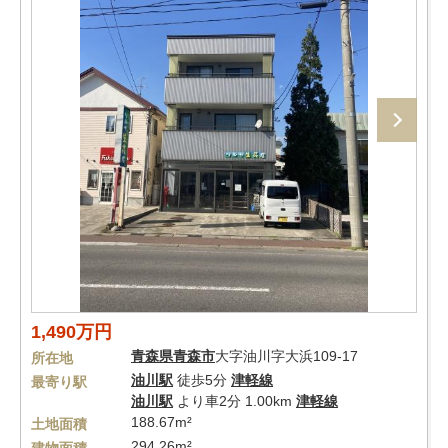
1,490万円
青森県
青森市
大字油川字大浜109-17
所在地
油川駅
徒歩5分
津軽線
最寄り駅
油川駅
より車2分 1.00km
津軽線
188.67m²
土地面積
294.26m²