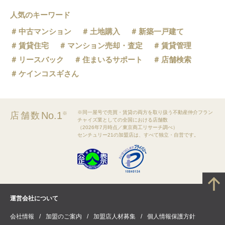
人気のキーワード
中古マンション
土地購入
新築一戸建て
賃貸住宅
マンション売却・査定
賃貸管理
リースバック
住まいるサポート
店舗検索
ケインコスギさん
※同一屋号で売買・賃貸の両方を取り扱う不動産仲介フラン
No.1
店舗数
※
チャイズ業としての全国における店舗数
（2026年7月時点／東京商工リサーチ調べ）
センチュリー21の加盟店は、すべて独立・自営です。
運営会社について
会社情報
加盟のご案内
加盟店人材募集
個人情報保護方針