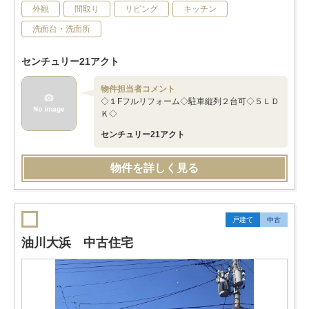
外観
間取り
リビング
キッチン
洗面台・洗面所
センチュリー21アクト
物件担当者コメント
◇１Fフルリフォーム◇駐車縦列２台可◇５ＬＤ
Ｋ◇
センチュリー21アクト
物件を詳しく見る
戸建て
中古
油川大浜 中古住宅