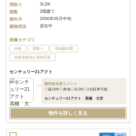
3LDK
間取り
2階建て
階数
2006年05月中旬
築年月
居住中
建物現況
画像カテゴリ
外観
間取り
現地案内図
前面道路含む現地写真
センチュリー21アクト
物件担当者コメント
◇築19年◇角地◇3LDK◇2台駐車可能
センチュリー21アクト 高橋 大空
物件を詳しく見る
戸建て
中古