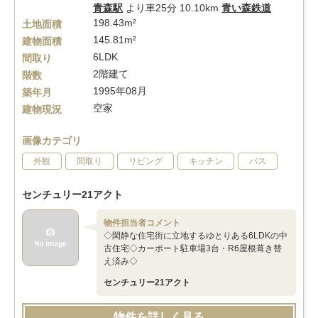
青森駅
より車25分 10.10km
青い森鉄道
198.43m²
土地面積
145.81m²
建物面積
6LDK
間取り
2階建て
階数
1995年08月
築年月
空家
建物現況
画像カテゴリ
外観
間取り
リビング
キッチン
バス
センチュリー21アクト
物件担当者コメント
◇閑静な住宅街に立地するゆとりある6LDKの中
古住宅◇カーポート駐車場3台・R6屋根葺き替
え済み◇
センチュリー21アクト
物件を詳しく見る