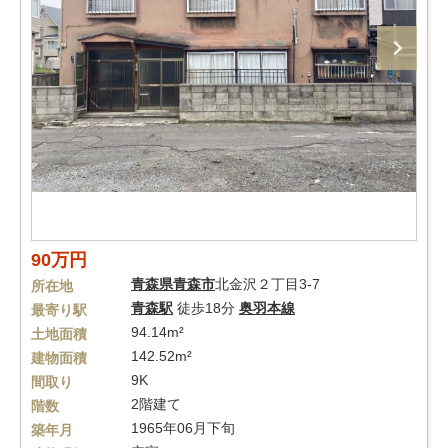
90万円
青森県
青森市
北金沢２丁目3-7
所在地
青森駅
徒歩18分
奥羽本線
最寄り駅
94.14m²
土地面積
142.52m²
建物面積
9K
間取り
2階建て
階数
1965年06月下旬
築年月