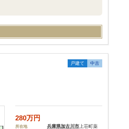
戸建て
中古
280万円
兵庫県
加古川市
上荘町薬
所在地