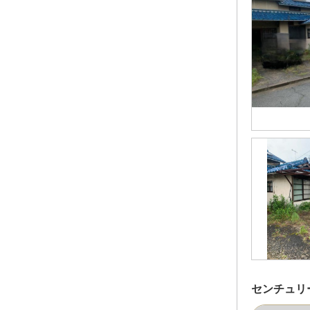
平岡町西谷
（1）
平岡町二俣
（8）
平岡町山之上
（2）
平荘町小畑
（1）
平荘町里
（2）
別府町朝日町
（3）
別府町新野辺
（7）
別府町新野辺北町
（3）
別府町西脇
（1）
別府町東町
（1）
別府町別府
（11）
別府町宮田町
（1）
別府町元町
（1）
米田町船頭
（1）
米田町平津
（3）
上荘町国包
（1）
上荘町都染
（1）
山手
（2）
平岡町一色西
（3）
平岡町一色東
（2）
野口町坂元北
（5）
センチュリ