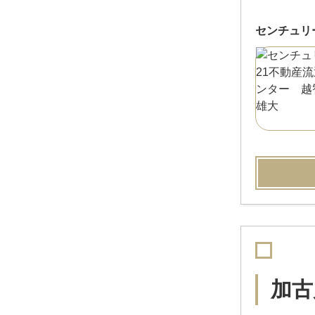
センチュリ
加古