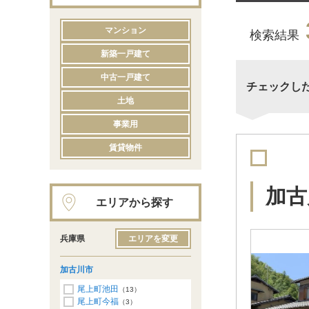
マンション
検索結果
新築一戸建て
中古一戸建て
チェックし
土地
事業用
賃貸物件
加古
エリアから探す
兵庫県
エリアを変更
加古川市
尾上町池田
（13）
尾上町今福
（3）