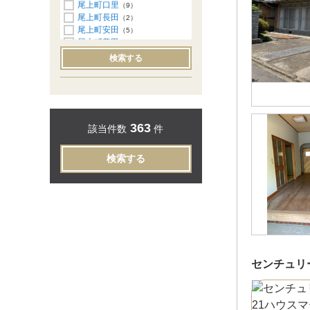
尾上町口里
（9）
尾上町長田
（2）
尾上町安田
（5）
尾上町養田
（5）
加古川町粟津
（7）
検索する
加古川町稲屋
（12）
加古川町大野
（7）
加古川町河原
（3）
加古川町北在家
（7）
加古川町木村
（11）
363
該当件数
件
加古川町寺家町
（3）
加古川町友沢
（13）
加古川町中津
（5）
検索する
加古川町西河原
（1）
加古川町平野
（1）
加古川町備後
（2）
加古川町本町
（6）
加古川町溝之口
（2）
加古川町南備後
（3）
加古川町美乃利
（2）
上荘町小野
（1）
センチュリ
上荘町薬栗
（1）
上荘町都台
（5）
神野町石守
（3）
神野町日岡苑
（1）