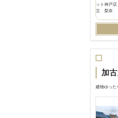
西条山手
（1）
志方町野尻
（1）
志方町原
（1）
志方町横大路
（2）
新神野
（9）
西神吉町岸
（14）
西神吉町宮前
（1）
野口町北野
（14）
野口町坂井
（1）
野口町坂元
（1）
野口町長砂
（12）
野口町野口
（18）
野口町二屋
（1）
野口町古大内
（4）
野口町水足
（3）
加古
野口町良野
（7）
東神吉町神吉
（9）
東神吉町出河原
（5）
建物ゆった
東神吉町西井ノ口
（3）
東神吉町升田
（1）
平岡町一色
（8）
平岡町新在家
（27）
平岡町高畑
（12）
平岡町土山
（11）
平岡町中野
（4）