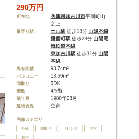
290万円
兵庫県
加古川市
平岡町山
所在地
之上
土山駅
徒歩18分
山陽本線
最寄り駅
播磨町駅
徒歩28分
山陽電
気鉄道本線
東加古川駅
徒歩31分
山陽
本線
93.74m²
専有面積
13.59m²
バルコニー
5DK
間取り
4/5階
階数
1980年03月
築年月
空家
建物現況
画像カテゴリ
外観
間取り
リビング
洋室
和室