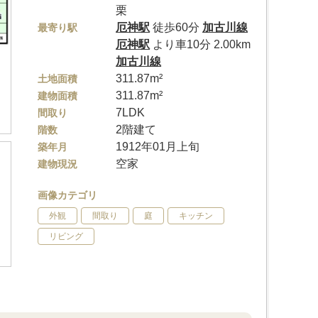
栗
厄神駅
徒歩60分
加古川線
最寄り駅
厄神駅
より車10分 2.00km
加古川線
311.87m²
土地面積
311.87m²
建物面積
7LDK
間取り
2階建て
階数
1912年01月上旬
築年月
空家
建物現況
画像カテゴリ
外観
間取り
庭
キッチン
リビング