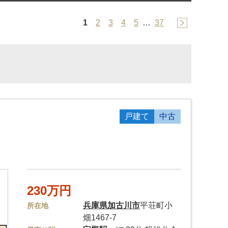
1
2
3
4
5
…
37
戸建て
中古
230万円
兵庫県
加古川市
平荘町小
所在地
畑1467-7