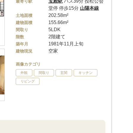
宝殿駅
バス39分 投松公会
最寄り駅
堂停 停歩15分
山陽本線
202.58m²
土地面積
155.66m²
建物面積
5LDK
間取り
2階建て
階数
1981年11月上旬
築年月
空家
建物現況
画像カテゴリ
外観
間取り
玄関
キッチン
リビング