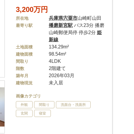
3,200万円
兵庫県
宍粟市
山崎町山田
所在地
播磨新宮駅
バス23分 播磨
最寄り駅
山崎郵便局停 停歩2分
姫
新線
134.29m²
土地面積
98.54m²
建物面積
4LDK
間取り
2階建て
階数
2026年03月
築年月
未入居
建物現況
画像カテゴリ
外観
間取り
洗面台・洗面所
玄関
寝室