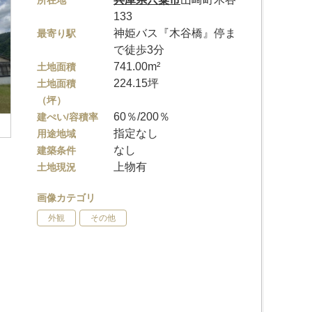
所在地
133
神姫バス『木谷橋』停ま
最寄り駅
で徒歩3分
741.00m²
土地面積
224.15坪
土地面積
（坪）
60％/200％
建ぺい/容積率
指定なし
用途地域
なし
建築条件
上物有
土地現況
画像カテゴリ
外観
その他