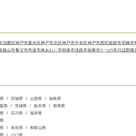
市須磨区
神戸市垂水区
神戸市北区
神戸市中央区
神戸市西区
姫路市
尼崎市
波篠山市
養父市
丹波市
南あわじ市
朝来市
淡路市
加東市
たつの市
川辺郡猪
県
宮城県
山形県
福島県
葉県
茨城県
栃木県
群馬県
県
石川県
福井県
県
県
奈良県
和歌山県
県
山口県