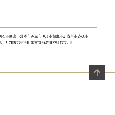
明石市
西宮市
洲本市
芦屋市
伊丹市
相生市
加古川市
赤穂市
名川町
加古郡稲美町
加古郡播磨町
神崎郡市川町