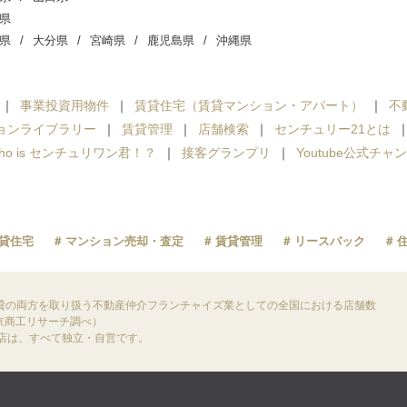
県
県
大分県
宮崎県
鹿児島県
沖縄県
事業投資用物件
賃貸住宅（賃貸マンション・アパート）
不
ョンライブラリー
賃貸管理
店舗検索
センチュリー21とは
ho is センチュリワン君！？
接客グランプリ
Youtube公式チャ
貸住宅
マンション売却・査定
賃貸管理
リースバック
貸の両方を取り扱う不動産仲介フランチャイズ業としての全国における店舗数
東京商工リサーチ調べ）
盟店は、すべて独立・自営です。