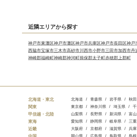
近隣エリアから探す
神戸市東灘区
神戸市灘区
神戸市兵庫区
神戸市長田区
神戸
西脇市
宝塚市
三木市
高砂市
川西市
小野市
三田市
加西市
丹
神崎郡福崎町
神崎郡神河町
揖保郡太子町
赤穂郡上郡町
北海道・東北
北海道
青森県
岩手県
秋田
関東
東京都
神奈川県
埼玉県
千
甲信越・北陸
山梨県
長野県
新潟県
富山
東海
愛知県
静岡県
岐阜県
三重
近畿
大阪府
京都府
滋賀県
兵庫
中国
岡山県
広島県
鳥取県
島根