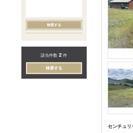
検索する
2
該当件数
件
検索する
センチュリ