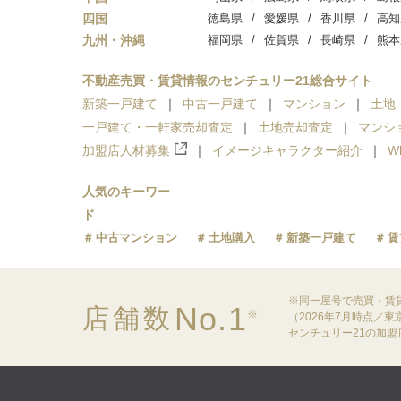
四国
徳島県
愛媛県
香川県
高知
九州・沖縄
福岡県
佐賀県
長崎県
熊本
不動産売買・賃貸情報のセンチュリー21総合サイト
新築一戸建て
中古一戸建て
マンション
土地
一戸建て・一軒家売却査定
土地売却査定
マンシ
加盟店人材募集
イメージキャラクター紹介
W
人気のキーワー
ド
中古マンション
土地購入
新築一戸建て
賃
※同一屋号で売買・賃
No.1
店舗数
※
（2026年7月時点／
センチュリー21の加