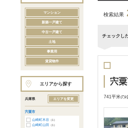
マンション
検索結果
新築一戸建て
中古一戸建て
チェックし
土地
事業用
賃貸物件
宍粟
エリアから探す
741平米
兵庫県
エリアを変更
宍粟市
山崎町木谷
（1）
山崎町山田
（1）