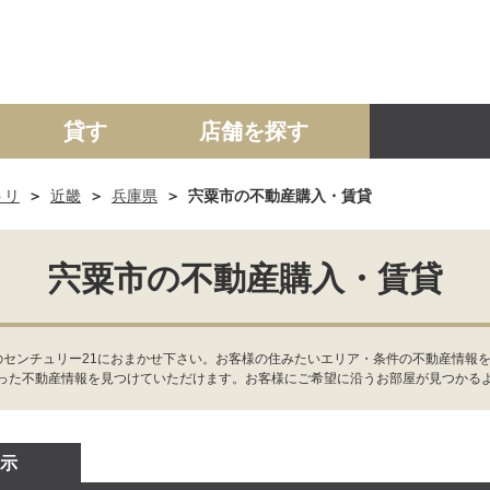
貸す
店舗を探す
トリ
近畿
兵庫県
宍粟市の不動産購入・賃貸
建て
マンション
土地
事業投資用
宍粟市の不動産購入・賃貸
のセンチュリー21におまかせ下さい。お客様の住みたいエリア・条件の不動産情報
った不動産情報を見つけていただけます。お客様にご希望に沿うお部屋が見つかる
示