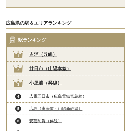
広島県の駅＆エリアランキング
駅ランキング
吉浦（呉線）
1
廿日市（山陽本線）
2
小屋浦（呉線）
3
広電五日市（広島電鉄宮島線）
4
広島（東海道・山陽新幹線）
5
安芸阿賀（呉線）
6