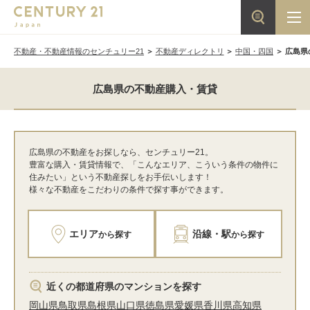
不動産・不動産情報のセンチュリー21
不動産ディレクトリ
中国・四国
広島県
広島県の不動産購入・賃貸
広島県の不動産をお探しなら、センチュリー21。
豊富な購入・賃貸情報で、「こんなエリア、こういう条件の物件に
住みたい」という不動産探しをお手伝いします！
様々な不動産をこだわりの条件で探す事ができます。
エリア
沿線・駅
から探す
から探す
近くの都道府県のマンションを探す
岡山県
鳥取県
島根県
山口県
徳島県
愛媛県
香川県
高知県