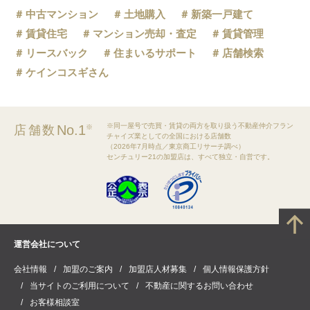
中古マンション
土地購入
新築一戸建て
賃貸住宅
マンション売却・査定
賃貸管理
リースバック
住まいるサポート
店舗検索
ケインコスギさん
※同一屋号で売買・賃貸の両方を取り扱う不動産仲介フラン
No.1
店舗数
※
チャイズ業としての全国における店舗数
（2026年7月時点／東京商工リサーチ調べ）
センチュリー21の加盟店は、すべて独立・自営です。
運営会社について
会社情報
加盟のご案内
加盟店人材募集
個人情報保護方針
当サイトのご利用について
不動産に関するお問い合わせ
お客様相談室