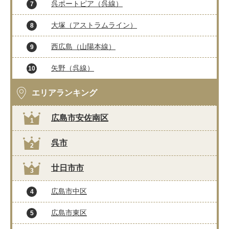
呉ポートピア（呉線）
7
大塚（アストラムライン）
8
西広島（山陽本線）
9
矢野（呉線）
10
エリアランキング
広島市安佐南区
1
呉市
2
廿日市市
3
広島市中区
4
広島市東区
5