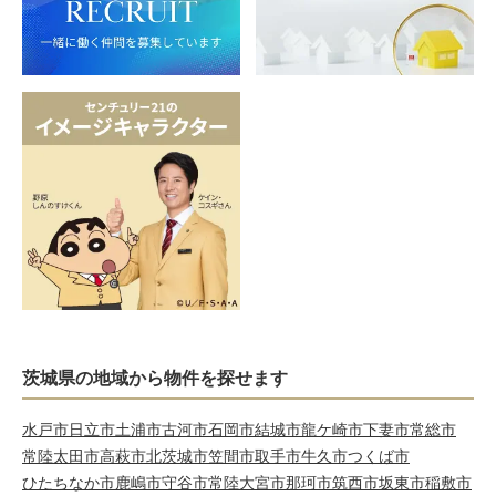
茨城県の地域から物件を探せます
水戸市
日立市
土浦市
古河市
石岡市
結城市
龍ケ崎市
下妻市
常総市
常陸太田市
高萩市
北茨城市
笠間市
取手市
牛久市
つくば市
ひたちなか市
鹿嶋市
守谷市
常陸大宮市
那珂市
筑西市
坂東市
稲敷市