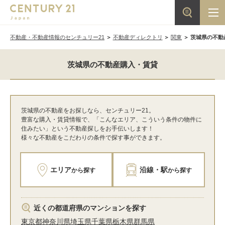
不動産・不動産情報のセンチュリー21
不動産ディレクトリ
関東
茨城県の不動
茨城県の不動産購入・賃貸
茨城県の不動産をお探しなら、センチュリー21。
豊富な購入・賃貸情報で、「こんなエリア、こういう条件の物件に
住みたい」という不動産探しをお手伝いします！
様々な不動産をこだわりの条件で探す事ができます。
エリア
沿線・駅
から探す
から探す
近くの都道府県のマンションを探す
東京都
神奈川県
埼玉県
千葉県
栃木県
群馬県