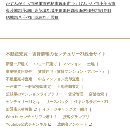
かすみがうら市
桜川市
神栖市
鉾田市
つくばみらい市
小美玉市
東茨城郡茨城町
東茨城郡城里町
那珂郡東海村
稲敷郡阿見町
結城郡八千代町
猿島郡五霞町
不動産売買・賃貸情報のセンチュリー21総合サイト
新築一戸建て
中古一戸建て
マンション
土地
事業投資用物件
賃貸住宅（賃貸マンション・アパート）
不動産売却査定
中古マンション売却査定
一戸建て・一軒家売却査定
土地売却査定
茨城県のマンションライブラリー
賃貸管理
店舗検索
センチュリー21とは
リースバック
住まいるサポート21
加盟店人材募集
イメージキャラクター紹介
Who is センチュリワン君！？
接客グランプリ
Youtube公式チャンネル
成約者アンケート