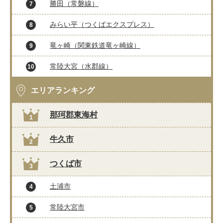
勝田（常磐線）
7
みらい平（つくばエクスプレス）
8
竜ヶ崎（関東鉄道竜ヶ崎線）
9
常陸大宮（水郡線）
10
エリアランキング
那珂郡東海村
1
牛久市
2
つくば市
3
土浦市
4
常陸大宮市
5