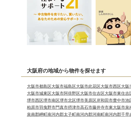
大阪府の地域から物件を探せます
大阪市都島区
大阪市福島区
大阪市此花区
大阪市西区
大阪
大阪市城東区
大阪市阿倍野区
大阪市住吉区
大阪市東住吉
堺市西区
堺市南区
堺市北区
堺市美原区
岸和田市
豊中市
池
柏原市
羽曳野市
門真市
摂津市
高石市
藤井寺市
東大阪市
泉
泉南郡岬町
南河内郡太子町
南河内郡河南町
南河内郡千早