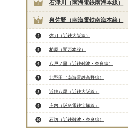
石津川（南海電鉄南海本線）
2
泉佐野（南海電鉄南海本線）
3
弥刀（近鉄大阪線）
4
柏原（関西本線）
5
八戸ノ里（近鉄難波・奈良線）
6
北野田（南海電鉄高野線）
7
近鉄八尾（近鉄大阪線）
8
庄内（阪急電鉄宝塚線）
9
石切（近鉄難波・奈良線）
10