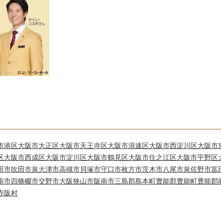
市港区
大阪市大正区
大阪市天王寺区
大阪市浪速区
大阪市西淀川区
大阪市
区
大阪市西成区
大阪市淀川区
大阪市鶴見区
大阪市住之江区
大阪市平野区
田市
吹田市
泉大津市
高槻市
貝塚市
守口市
枚方市
茨木市
八尾市
泉佐野市
富
南市
四條畷市
交野市
大阪狭山市
阪南市
三島郡島本町
豊能郡豊能町
豊能郡
赤阪村