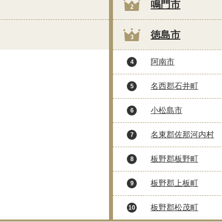
鳴門市
2
徳島市
3
阿南市
4
名西郡石井町
5
小松島市
6
名東郡佐那河内村
7
板野郡板野町
8
板野郡上板町
9
板野郡松茂町
10