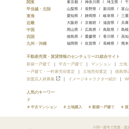
関東
東京都
神奈川県
埼玉県
千
甲信越・北陸
山梨県
長野県
新潟県
富山
東海
愛知県
静岡県
岐阜県
三重
近畿
大阪府
京都府
滋賀県
兵庫
中国
岡山県
広島県
鳥取県
島根
四国
徳島県
愛媛県
香川県
高知
九州・沖縄
福岡県
佐賀県
長崎県
熊本
不動産売買・賃貸情報のセンチュリー21総合サイト
新築一戸建て
中古一戸建て
マンション
土地
一戸建て・一軒家売却査定
土地売却査定
徳島県
加盟店人材募集
イメージキャラクター紹介
W
人気のキーワー
ド
中古マンション
土地購入
新築一戸建て
賃
※同一屋号で売買・賃