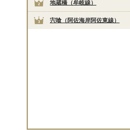
地蔵橋（牟岐線）
2
宍喰（阿佐海岸阿佐東線）
3