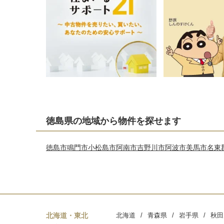
徳島県の地域から物件を探せます
徳島市
鳴門市
小松島市
阿南市
吉野川市
阿波市
美馬市
名東
北海道・東北
北海道
青森県
岩手県
秋田