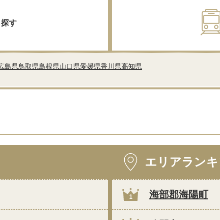
ら探す
広島県
鳥取県
島根県
山口県
愛媛県
香川県
高知県
エリアランキ
海部郡海陽町
1