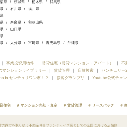
葉県
茨城県
栃木県
群馬県
県
石川県
福井県
県
県
奈良県
和歌山県
県
山口県
県
県
大分県
宮崎県
鹿児島県
沖縄県
事業投資用物件
賃貸住宅（賃貸マンション・アパート）
不
のマンションライブラリー
賃貸管理
店舗検索
センチュリー2
ho is センチュリワン君！？
接客グランプリ
Youtube公式チャ
貸住宅
マンション売却・査定
賃貸管理
リースバック
貸の両方を取り扱う不動産仲介フランチャイズ業としての全国における店舗数