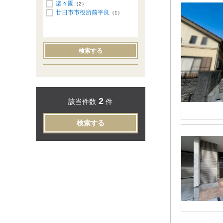
楽々園
（2）
廿日市市役所前平良
（1）
検索する
2
該当件数
件
検索する