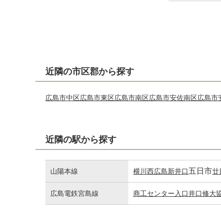
近隣の市区郡から探す
広島市中区
広島市東区
広島市南区
広島市安佐南区
広島市
近隣の駅から探す
五日市
山陽本線
横川
西広島
新井口
廿
広島電鉄宮島線
商工センター入口
井口
修大