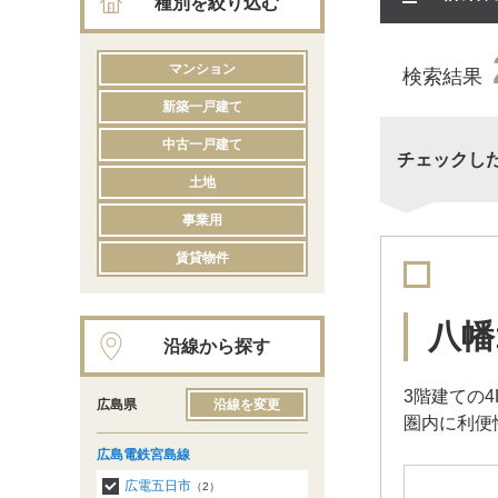
種別を絞り込む
マンション
検索結果
新築一戸建て
中古一戸建て
チェックし
土地
事業用
賃貸物件
八幡
沿線から探す
3階建ての
広島県
沿線を変更
圏内に利便
広島電鉄宮島線
広電五日市
（2）