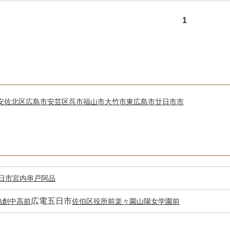
1
安佐北区
広島市安芸区
呉市
福山市
大竹市
東広島市
廿日市市
日市
宮内串戸
阿品
広電五日市
協創中高前
佐伯区役所前
楽々園
山陽女学園前