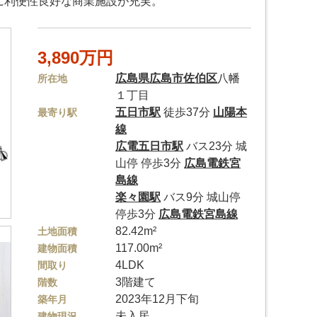
辺に利便性良好な商業施設が充実。
3,890万円
広島県
広島市佐伯区
八幡
所在地
１丁目
五日市駅
徒歩37分
山陽本
最寄り駅
線
広電五日市駅
バス23分 城
山停 停歩3分
広島電鉄宮
島線
楽々園駅
バス9分 城山停
停歩3分
広島電鉄宮島線
82.42m²
土地面積
117.00m²
建物面積
4LDK
間取り
3階建て
階数
2023年12月下旬
築年月
未入居
建物現況