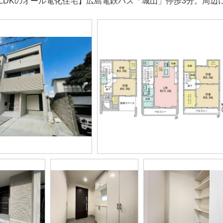
4LDKのオール電化住宅】広島電鉄バス「城山」停歩3分。周