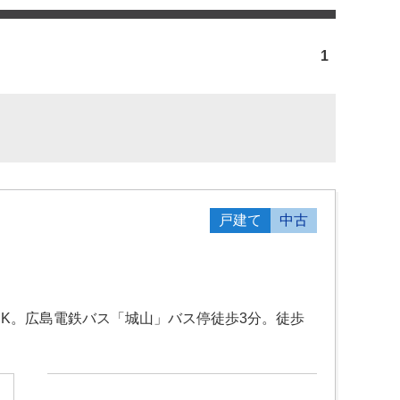
1
戸建て
中古
LDK。広島電鉄バス「城山」バス停徒歩3分。徒歩