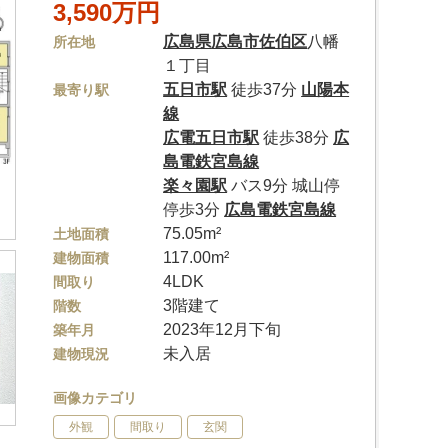
3,590万円
広島県
広島市佐伯区
八幡
所在地
１丁目
五日市駅
徒歩37分
山陽本
最寄り駅
線
広電五日市駅
徒歩38分
広
島電鉄宮島線
楽々園駅
バス9分 城山停
停歩3分
広島電鉄宮島線
75.05m²
土地面積
117.00m²
建物面積
4LDK
間取り
3階建て
階数
2023年12月下旬
築年月
未入居
建物現況
画像カテゴリ
外観
間取り
玄関