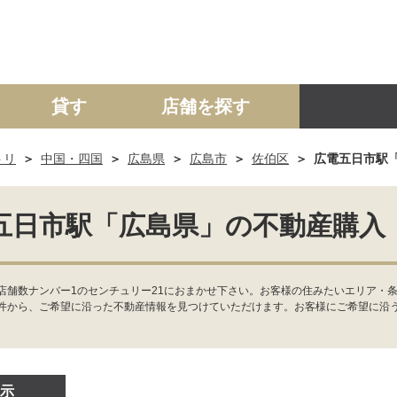
貸す
店舗を探す
トリ
中国・四国
広島県
広島市
佐伯区
広電五日市駅
建て
マンション
土地
事業投資用
五日市駅「広島県」の不動産購入
店舗数ナンバー1のセンチュリー21におまかせ下さい。お客様の住みたいエリア・
件から、ご希望に沿った不動産情報を見つけていただけます。お客様にご希望に沿
示