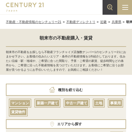
不動産・不動産情報のセンチュリー21
不動産ディレクトリ
近畿
兵庫県
朝
朝来市の不動産購入・賃貸
朝来市の不動産をお探しなら不動産フランチャイズ店舗数ナンバー1のセンチュリー21にお
まかせ下さい。お客様の住みたいエリア・条件の不動産情報を1件紹介しております。住み
たい沿線・駅・地域や、ご希望に合った間取り、予算・ご希望の家賃、徒歩時間などの条
件から、ご希望に沿った不動産情報を見つけていただけます。お客様にご希望に沿うお部
屋が見つかるようにお手伝いいたしますので、お気軽にご相談ください！
種別を絞り込む
マンション
新築一戸建て
中古一戸建て
土地
事業用
賃貸物件
エリアから探す