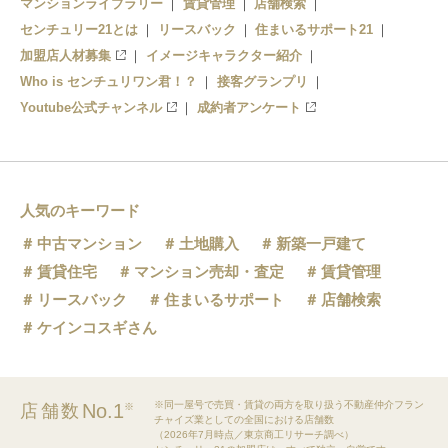
マンションライブラリー
賃貸管理
店舗検索
センチュリー21とは
リースバック
住まいるサポート21
加盟店人材募集
イメージキャラクター紹介
Who is センチュリワン君！？
接客グランプリ
Youtube公式チャンネル
成約者アンケート
人気のキーワード
中古マンション
土地購入
新築一戸建て
賃貸住宅
マンション売却・査定
賃貸管理
リースバック
住まいるサポート
店舗検索
ケインコスギさん
※同一屋号で売買・賃貸の両方を取り扱う不動産仲介フラン
No.1
店舗数
※
チャイズ業としての全国における店舗数
（2026年7月時点／東京商工リサーチ調べ）