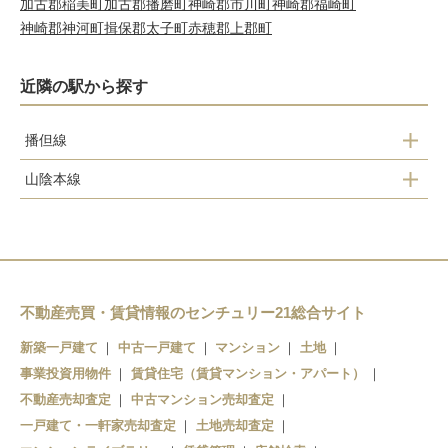
加古郡稲美町
加古郡播磨町
神崎郡市川町
神崎郡福崎町
神崎郡神河町
揖保郡太子町
赤穂郡上郡町
近隣の駅から探す
播但線
山陰本線
生野駅
梁瀬駅
新井駅
和田山駅
青倉駅
竹田駅
不動産売買・賃貸情報のセンチュリー21総合サイト
新築一戸建て
中古一戸建て
マンション
土地
和田山駅
事業投資用物件
賃貸住宅（賃貸マンション・アパート）
不動産売却査定
中古マンション売却査定
一戸建て・一軒家売却査定
土地売却査定