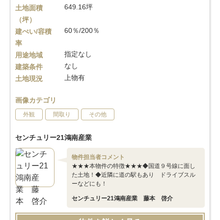
649.16坪
土地面積
（坪）
60％/200％
建ぺい/容積
率
指定なし
用途地域
なし
建築条件
上物有
土地現況
画像カテゴリ
外観
間取り
その他
センチュリー21鴻南産業
物件担当者コメント
★★★本物件の特徴★★★◆国道９号線に面し
た土地！◆近隣に道の駅もあり ドライブスル
ーなどにも！
センチュリー21鴻南産業 藤本 啓介