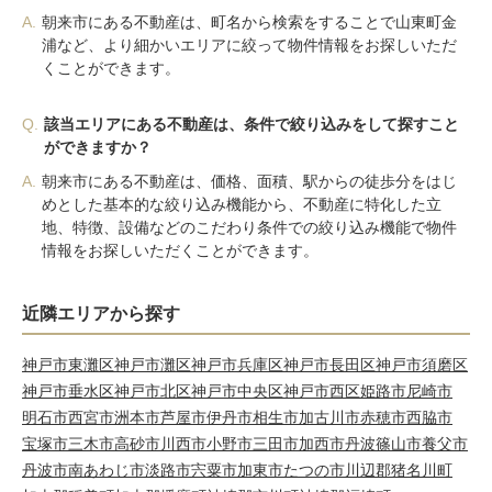
A.
朝来市にある不動産は、町名から検索をすることで山東町金
浦など、より細かいエリアに絞って物件情報をお探しいただ
くことができます。
Q.
該当エリアにある不動産は、条件で絞り込みをして探すこと
ができますか？
A.
朝来市にある不動産は、価格、面積、駅からの徒歩分をはじ
めとした基本的な絞り込み機能から、不動産に特化した立
地、特徴、設備などのこだわり条件での絞り込み機能で物件
情報をお探しいただくことができます。
近隣エリアから探す
神戸市東灘区
神戸市灘区
神戸市兵庫区
神戸市長田区
神戸市須磨区
神戸市垂水区
神戸市北区
神戸市中央区
神戸市西区
姫路市
尼崎市
明石市
西宮市
洲本市
芦屋市
伊丹市
相生市
加古川市
赤穂市
西脇市
宝塚市
三木市
高砂市
川西市
小野市
三田市
加西市
丹波篠山市
養父市
丹波市
南あわじ市
淡路市
宍粟市
加東市
たつの市
川辺郡猪名川町