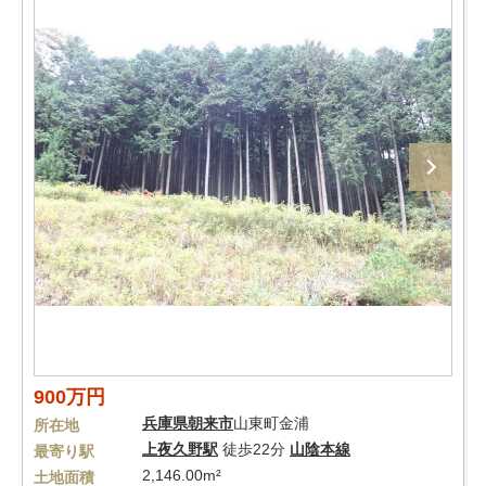
900万円
兵庫県
朝来市
山東町金浦
所在地
上夜久野駅
徒歩22分
山陰本線
最寄り駅
2,146.00m²
土地面積