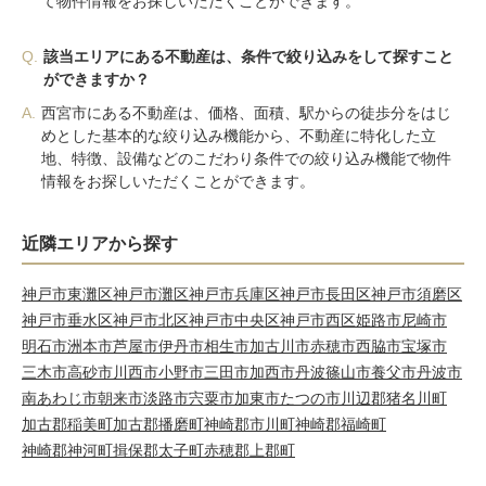
て物件情報をお探しいただくことができます。
Q.
該当エリアにある不動産は、条件で絞り込みをして探すこと
ができますか？
A.
西宮市にある不動産は、価格、面積、駅からの徒歩分をはじ
めとした基本的な絞り込み機能から、不動産に特化した立
地、特徴、設備などのこだわり条件での絞り込み機能で物件
情報をお探しいただくことができます。
近隣エリアから探す
神戸市東灘区
神戸市灘区
神戸市兵庫区
神戸市長田区
神戸市須磨区
神戸市垂水区
神戸市北区
神戸市中央区
神戸市西区
姫路市
尼崎市
明石市
洲本市
芦屋市
伊丹市
相生市
加古川市
赤穂市
西脇市
宝塚市
三木市
高砂市
川西市
小野市
三田市
加西市
丹波篠山市
養父市
丹波市
南あわじ市
朝来市
淡路市
宍粟市
加東市
たつの市
川辺郡猪名川町
加古郡稲美町
加古郡播磨町
神崎郡市川町
神崎郡福崎町
神崎郡神河町
揖保郡太子町
赤穂郡上郡町