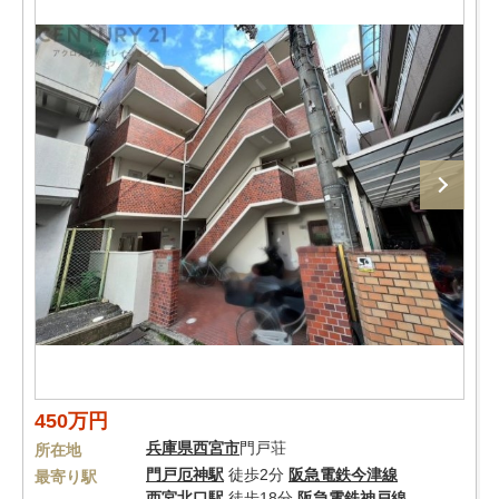
450万円
兵庫県
西宮市
門戸荘
所在地
門戸厄神駅
徒歩2分
阪急電鉄今津線
最寄り駅
西宮北口駅
徒歩18分
阪急電鉄神戸線