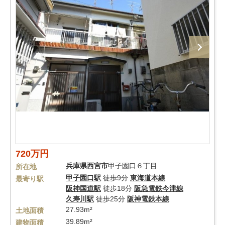
720万円
兵庫県
西宮市
甲子園口６丁目
所在地
甲子園口駅
徒歩9分
東海道本線
最寄り駅
阪神国道駅
徒歩18分
阪急電鉄今津線
久寿川駅
徒歩25分
阪神電鉄本線
27.93m²
土地面積
39.89m²
建物面積