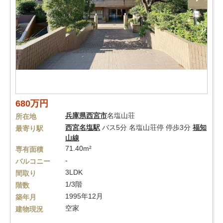
680万円
兵庫県
西宮市
名塩山荘
所在地
西宮名塩駅
バス5分 名塩山荘停 停歩3分
福知
最寄り駅
山線
71.40m²
専有面積
-
バルコニー
3LDK
間取り
1/3階
階数
1995年12月
築年月
空家
建物現況