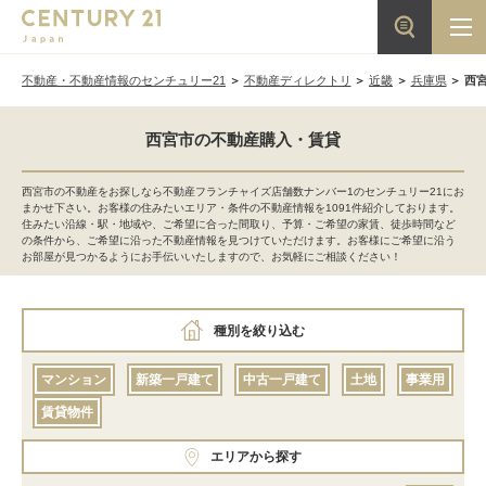
不動産・不動産情報のセンチュリー21
不動産ディレクトリ
近畿
兵庫県
西
西宮市の不動産購入・賃貸
西宮市の不動産をお探しなら不動産フランチャイズ店舗数ナンバー1のセンチュリー21にお
まかせ下さい。お客様の住みたいエリア・条件の不動産情報を1091件紹介しております。
住みたい沿線・駅・地域や、ご希望に合った間取り、予算・ご希望の家賃、徒歩時間など
の条件から、ご希望に沿った不動産情報を見つけていただけます。お客様にご希望に沿う
お部屋が見つかるようにお手伝いいたしますので、お気軽にご相談ください！
種別を絞り込む
マンション
新築一戸建て
中古一戸建て
土地
事業用
賃貸物件
エリアから探す