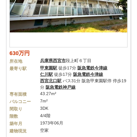
630万円
兵庫県
西宮市
段上町６丁目
所在地
甲東園駅
徒歩17分
阪急電鉄今津線
最寄り駅
仁川駅
徒歩17分
阪急電鉄今津線
西宮北口駅
バス31分 阪急甲東園駅停 停歩19
分
阪急電鉄神戸線
43.27m²
専有面積
7m²
バルコニー
3DK
間取り
4/4階
階数
1973年06月
築年月
空家
建物現況