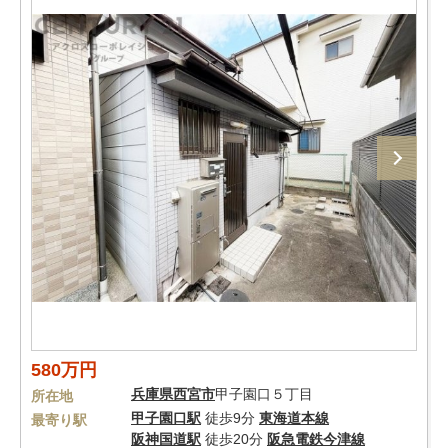
580万円
兵庫県
西宮市
甲子園口５丁目
所在地
甲子園口駅
徒歩9分
東海道本線
最寄り駅
阪神国道駅
徒歩20分
阪急電鉄今津線