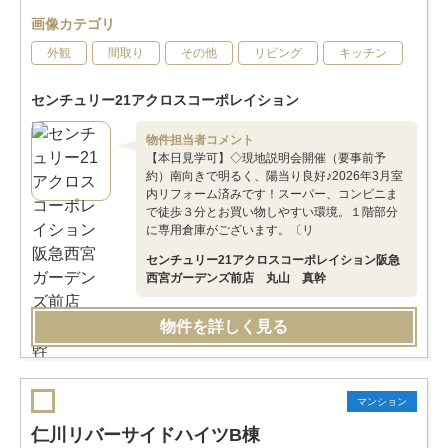
画像カテゴリ
外観
間取り
その他
リビング
キッチン
センチュリー21アクロスコーポレイション
物件担当者コメント
【本日見学可】◇現地説明会開催（要事前予
約）南向きで明るく、陽当り良好♪2026年3月室
内リフォーム済みです！スーパー、コンビニま
で徒歩３分とお買い物しやすい環境。１階部分
に専用倉庫がございます。〔リ
センチュリー21アクロスコーポレイション阪急
西宮ガーデンズ前店 丸山 真幹
物件を詳しく見る
マンション
仁川リバーサイドハイツB棟