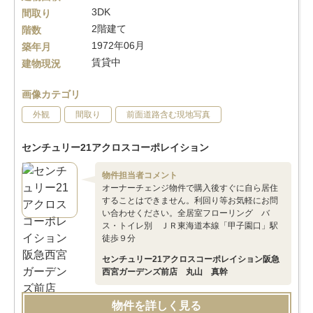
3DK
間取り
2階建て
階数
1972年06月
築年月
賃貸中
建物現況
画像カテゴリ
外観
間取り
前面道路含む現地写真
センチュリー21アクロスコーポレイション
物件担当者コメント
オーナーチェンジ物件で購入後すぐに自ら居住
することはできません。利回り等お気軽にお問
い合わせください。全居室フローリング バ
ス・トイレ別 ＪＲ東海道本線「甲子園口」駅
徒歩９分
センチュリー21アクロスコーポレイション阪急
西宮ガーデンズ前店 丸山 真幹
物件を詳しく見る