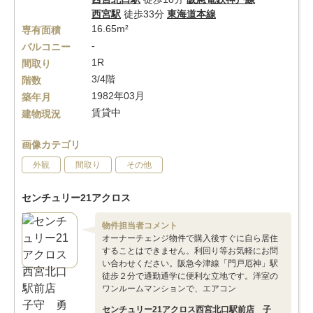
西宮駅
徒歩33分
東海道本線
16.65m²
専有面積
-
バルコニー
1R
間取り
3/4階
階数
1982年03月
築年月
賃貸中
建物現況
画像カテゴリ
外観
間取り
その他
センチュリー21アクロス
物件担当者コメント
オーナーチェンジ物件で購入後すぐに自ら居住
することはできません。利回り等お気軽にお問
い合わせください。阪急今津線「門戸厄神」駅
徒歩２分で通勤通学に便利な立地です。洋室の
ワンルームマンションで、エアコン
センチュリー21アクロス西宮北口駅前店 子