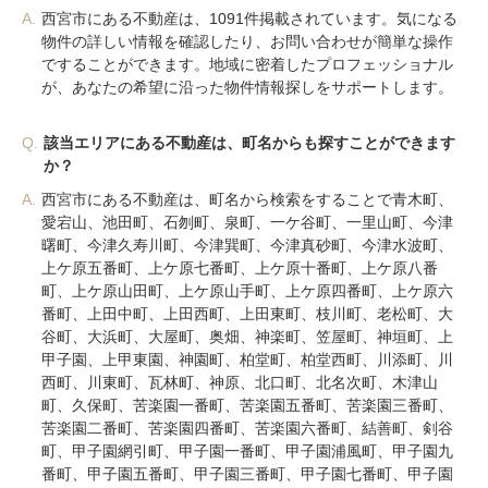
A.
西宮市にある不動産は、1091件掲載されています。気になる
物件の詳しい情報を確認したり、お問い合わせが簡単な操作
ですることができます。地域に密着したプロフェッショナル
が、あなたの希望に沿った物件情報探しをサポートします。
Q.
該当エリアにある不動産は、町名からも探すことができます
か？
A.
西宮市にある不動産は、町名から検索をすることで青木町、
愛宕山、池田町、石刎町、泉町、一ケ谷町、一里山町、今津
曙町、今津久寿川町、今津巽町、今津真砂町、今津水波町、
上ケ原五番町、上ケ原七番町、上ケ原十番町、上ケ原八番
町、上ケ原山田町、上ケ原山手町、上ケ原四番町、上ケ原六
番町、上田中町、上田西町、上田東町、枝川町、老松町、大
谷町、大浜町、大屋町、奥畑、神楽町、笠屋町、神垣町、上
甲子園、上甲東園、神園町、柏堂町、柏堂西町、川添町、川
西町、川東町、瓦林町、神原、北口町、北名次町、木津山
町、久保町、苦楽園一番町、苦楽園五番町、苦楽園三番町、
苦楽園二番町、苦楽園四番町、苦楽園六番町、結善町、剣谷
町、甲子園網引町、甲子園一番町、甲子園浦風町、甲子園九
番町、甲子園五番町、甲子園三番町、甲子園七番町、甲子園