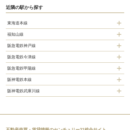
近隣の駅から探す
東海道本線
福知山線
甲子園口駅
阪急電鉄神戸線
生瀬駅
西宮駅
阪急電鉄今津線
西宮北口駅
西宮名塩駅
さくら夙川駅
阪急電鉄甲陽線
今津駅
夙川駅
阪神電鉄本線
夙川駅
阪神国道駅
阪神電鉄武庫川線
武庫川駅
苦楽園口駅
西宮北口駅
武庫川駅
鳴尾・武庫川女子大前駅
甲陽園駅
門戸厄神駅
東鳴尾駅
甲子園駅
甲東園駅
洲先駅
久寿川駅
不動産売買・賃貸情報のセンチュリー21総合サイト