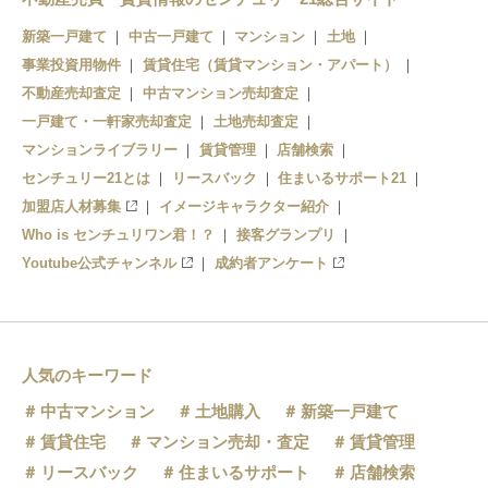
新築一戸建て
中古一戸建て
マンション
土地
武庫川団地前駅
今津駅
事業投資用物件
賃貸住宅（賃貸マンション・アパート）
西宮駅
不動産売却査定
中古マンション売却査定
一戸建て・一軒家売却査定
土地売却査定
香櫨園駅
マンションライブラリー
賃貸管理
店舗検索
センチュリー21とは
リースバック
住まいるサポート21
加盟店人材募集
イメージキャラクター紹介
Who is センチュリワン君！？
接客グランプリ
Youtube公式チャンネル
成約者アンケート
人気のキーワード
中古マンション
土地購入
新築一戸建て
賃貸住宅
マンション売却・査定
賃貸管理
リースバック
住まいるサポート
店舗検索