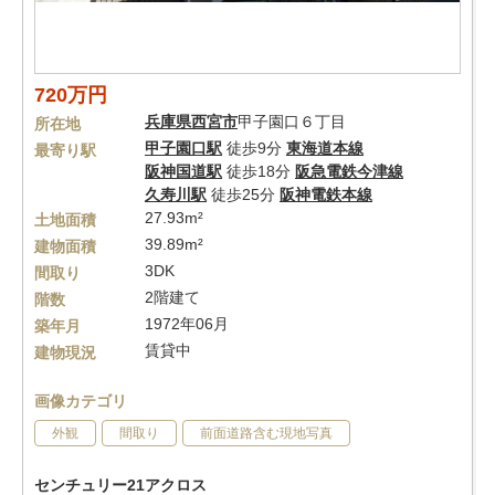
720万円
兵庫県
西宮市
甲子園口６丁目
所在地
甲子園口駅
徒歩9分
東海道本線
最寄り駅
阪神国道駅
徒歩18分
阪急電鉄今津線
久寿川駅
徒歩25分
阪神電鉄本線
27.93m²
土地面積
39.89m²
建物面積
3DK
間取り
2階建て
階数
1972年06月
築年月
賃貸中
建物現況
画像カテゴリ
外観
間取り
前面道路含む現地写真
センチュリー21アクロス