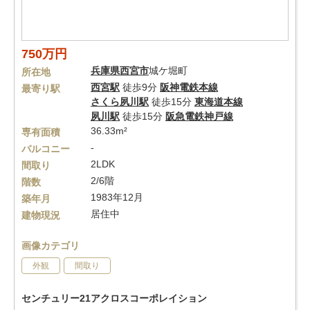
750万円
兵庫県
西宮市
城ケ堀町
所在地
西宮駅
徒歩9分
阪神電鉄本線
最寄り駅
さくら夙川駅
徒歩15分
東海道本線
夙川駅
徒歩15分
阪急電鉄神戸線
36.33m²
専有面積
-
バルコニー
2LDK
間取り
2/6階
階数
1983年12月
築年月
居住中
建物現況
画像カテゴリ
外観
間取り
センチュリー21アクロスコーポレイション