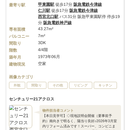
甲東園駅
徒歩17分
阪急電鉄今津線
最寄り駅
仁川駅
徒歩17分
阪急電鉄今津線
西宮北口駅
バス31分 阪急甲東園駅停 停歩19
分
阪急電鉄神戸線
43.27m²
専有面積
7m²
バルコニー
3DK
間取り
4/4階
階数
1973年06月
築年月
空家
建物現況
画像カテゴリ
外観
間取り
その他
リビング
キッチン
センチュリー21アクロス
物件担当者コメント
【本日見学可】◇現地説明会開催（要事前予
約）南向きで明るく、陽当り良好♪2026年3月室
内リフォーム済みです！スーパー、コンビニま