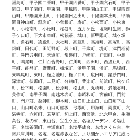
洲鳥町、甲子園二番町、甲子園四番町、甲子園六石町、甲子
園口、甲子園町、甲東園、甲風園、甲陽園山王町、甲陽園西
山町、甲陽園東山町、甲陽園日之出町、甲陽園本庄町、甲陽
園目神山町、甑岩町、小曽根町、寿町、小松西町、小松東
町、小松南町、小松町、桜谷町、五月ケ丘、塩瀬町生瀬、獅
子ケ口町、下大市東町、松籟荘、城山、新甲陽町、城ケ堀
町、角石町、染殿町、大社町、高座町、高須町、高塚町、高
畑町、田代町、田近野町、段上町、千歳町、堤町、津門稲荷
町、津門呉羽町、天道町、常磐町、戸崎町、戸田町、中島
町、鳴尾町、仁川百合野町、仁川町、西田町、西波止町、西
平町、能登町、野間町、櫨塚町、浜甲子園、浜町、馬場町、
東鳴尾町、東町、樋之池町、樋ノ口町、広田町、毘沙門町、
深津町、伏原町、二見町、分銅町、豊楽町、前浜町、松ケ丘
町、松下町、松園町、松原町、松山町、丸橋町、満池谷町、
美作町、南甲子園、南越木岩町、南昭和町、宮前町、門前
町、門戸荘、薬師町、柳本町、山口町上山口、山口町下山
口、山口町名来、山口町船坂、弓場町、用海町、両度町、六
湛寺町、六軒町、若草町、和上町、西宮浜、北六甲台、生瀬
高台、花の峯、東山台、宝生ケ丘、名塩ガーデン、名塩山
荘、名塩茶園町、生瀬東町、名塩平成台、名塩さくら台、生
瀬武庫川町、名塩、名塩赤坂など、より細かいエリアに絞っ