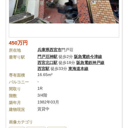
450万円
兵庫県
西宮市
門戸荘
所在地
門戸厄神駅
徒歩2分
阪急電鉄今津線
最寄り駅
西宮北口駅
徒歩18分
阪急電鉄神戸線
西宮駅
徒歩33分
東海道本線
16.65m²
専有面積
-
バルコニー
1R
間取り
3/4階
階数
1982年03月
築年月
賃貸中
建物現況
画像カテゴリ