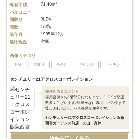
71.40m²
専有面積
-
バルコニー
3LDK
間取り
1/3階
階数
1995年12月
築年月
空家
建物現況
画像カテゴリ
外観
間取り
その他
リビング
キッチン
センチュリー21アクロスコーポレイション
物件担当者コメント
専用庭付きの1階部分になります。3LDKと部屋
数多くございます♪緑豊かな住環境。バス停まで
徒歩3分と近く、バス移動が便利です。
センチュリー21アクロスコーポレイション阪急
西宮ガーデンズ前店 丸山 真幹
物件を詳しく見る