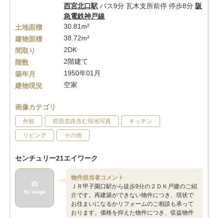
西宮北口駅
バス9分 瓦木支所前停 停歩8分
阪
急電鉄神戸線
30.81m²
土地面積
38.72m²
建物面積
2DK
間取り
2階建て
階数
1950年01月
築年月
空家
建物現況
画像カテゴリ
外観
前面道路含む現地写真
キッチン
リビング
その他
センチュリー21エイワーク
物件担当者コメント
ＪＲ甲子園口駅から徒歩9分の２ＤＫ戸建のご紹
介です。再建築ができない物件につき、現状で
お住まいになるかリフォームのご相談も承って
おります。価格を抑えた物件につき、収益物件