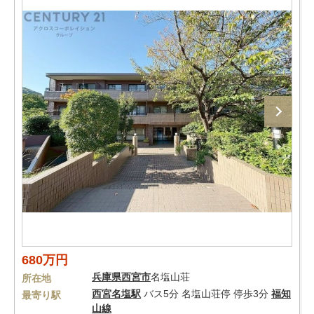
680万円
兵庫県
西宮市
名塩山荘
所在地
西宮名塩駅
バス5分 名塩山荘停 停歩3分
福知
最寄り駅
山線