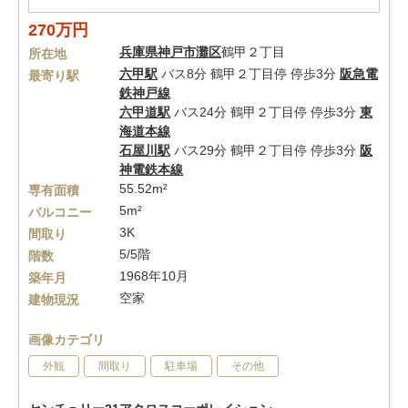
270万円
兵庫県
神戸市灘区
鶴甲２丁目
所在地
六甲駅
バス8分 鶴甲２丁目停 停歩3分
阪急電
最寄り駅
鉄神戸線
六甲道駅
バス24分 鶴甲２丁目停 停歩3分
東
海道本線
石屋川駅
バス29分 鶴甲２丁目停 停歩3分
阪
神電鉄本線
55.52m²
専有面積
5m²
バルコニー
3K
間取り
5/5階
階数
1968年10月
築年月
空家
建物現況
画像カテゴリ
外観
間取り
駐車場
その他