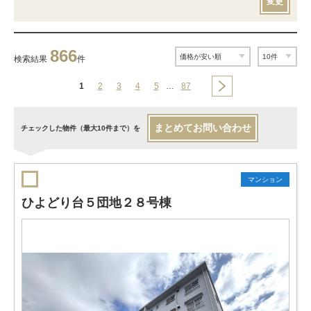
変更
866
検索結果
件
1
2
3
4
5
…
87
まとめてお問い合わせ
チェックした物件（最大10件まで）を
マンション
ひよどり台５団地２８号棟