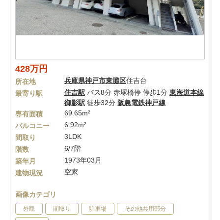
428万円
兵庫県
神戸市東灘区
住吉台
所在地
住吉駅
バス8分 赤塚橋停 停歩1分
東海道本線
最寄り駅
御影駅
徒歩32分
阪急電鉄神戸線
69.65m²
専有面積
6.92m²
バルコニー
3LDK
間取り
6/7階
階数
1973年03月
築年月
空家
建物現況
画像カテゴリ
外観
間取り
駐車場
その他共用部分