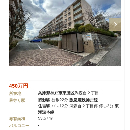
450万円
兵庫県
神戸市東灘区
渦森台２丁目
所在地
御影駅
徒歩22分
阪急電鉄神戸線
最寄り駅
住吉駅
バス12分 渦森台２丁目停 停歩3分
東
海道本線
59.57m²
専有面積
-
バルコニー