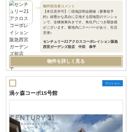
物件担当者コメント
【本日見学可】◇現地説明会開催（要事前予
約）緑豊かな高台に立地する団地型のマンショ
ンで、全棟南東向きです。角住戸につき開放感
がございます。敷地内にスーパーがあり、生活
至便♪
センチュリー21アクロスコーポレイション阪急
西宮ガーデンズ前店 中田 恭平
物件を詳しく見る
マンション
渦ヶ森コーポ15号館