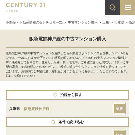
不動産・不動産情報のセンチュリー21
中古マンション購入
近畿
兵庫県
阪
阪急電鉄神戸線の中古マンション購入
阪急電鉄神戸線の中古マンションをお探しなら不動産フランチャイズ店舗数ナンバー1のセ
ンチュリー21におまかせ下さい。お客様の住みたいエリア・条件の中古マンション情報を
866件紹介しております。住みたい沿線・駅・地域や、ご希望に合った間取り、予算・ご希
望の家賃、徒歩時間などの条件から、ご希望に沿った中古マンション情報を見つけていた
だけます。お客様にご希望に沿うお部屋が見つかるようにお手伝いいたしますので、お気
軽にご相談ください！
沿線から探す
変更
兵庫県
阪急電鉄神戸線
条件で絞り込む