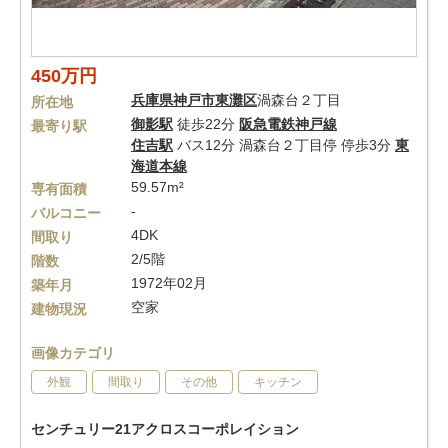
450万円
兵庫県
神戸市東灘区
渦森台２丁目
所在地
御影駅
徒歩22分
阪急電鉄神戸線
最寄り駅
住吉駅
バス12分 渦森台２丁目停 停歩3分
東
海道本線
59.57m²
専有面積
-
バルコニー
4DK
間取り
2/5階
階数
1972年02月
築年月
空家
建物現況
画像カテゴリ
外観
間取り
その他
キッチン
センチュリー21アクロスコーポレイション