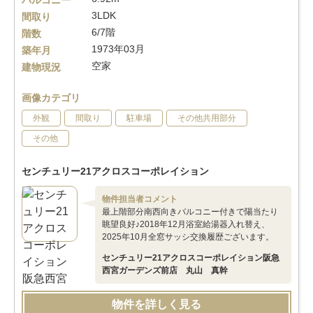
バルコニー
3LDK
間取り
6/7階
階数
1973年03月
築年月
空家
建物現況
画像カテゴリ
外観
間取り
駐車場
その他共用部分
その他
センチュリー21アクロスコーポレイション
物件担当者コメント
最上階部分南西向きバルコニー付きで陽当たり
眺望良好♪2018年12月浴室給湯器入れ替え、
2025年10月全窓サッシ交換履歴ございます。
センチュリー21アクロスコーポレイション阪急
西宮ガーデンズ前店 丸山 真幹
物件を詳しく見る