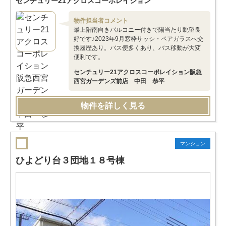
センチュリー21アクロスコーポレイション
物件担当者コメント
最上階南向きバルコニー付きで陽当たり眺望良
好です♪2023年9月窓枠サッシ・ペアガラスへ交
換履歴あり。バス便多くあり、バス移動が大変
便利です。
センチュリー21アクロスコーポレイション阪急
西宮ガーデンズ前店 中田 恭平
物件を詳しく見る
マンション
ひよどり台３団地１８号棟