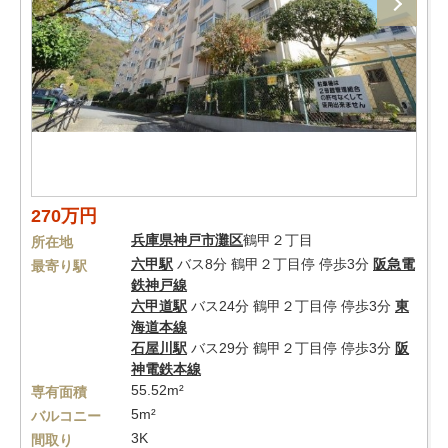
270万円
兵庫県
神戸市灘区
鶴甲２丁目
所在地
六甲駅
バス8分 鶴甲２丁目停 停歩3分
阪急電
最寄り駅
鉄神戸線
六甲道駅
バス24分 鶴甲２丁目停 停歩3分
東
海道本線
石屋川駅
バス29分 鶴甲２丁目停 停歩3分
阪
神電鉄本線
55.52m²
専有面積
5m²
バルコニー
3K
間取り