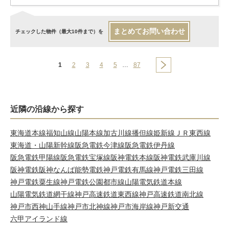
まとめてお問い合わせ
チェックした物件（最大10件まで）を
1
2
3
4
5
…
87
近隣の沿線から探す
東海道本線
福知山線
山陽本線
加古川線
播但線
姫新線
ＪＲ東西線
東海道・山陽新幹線
阪急電鉄今津線
阪急電鉄伊丹線
阪急電鉄甲陽線
阪急電鉄宝塚線
阪神電鉄本線
阪神電鉄武庫川線
阪神電鉄阪神なんば
能勢電鉄
神戸電鉄有馬線
神戸電鉄三田線
神戸電鉄粟生線
神戸電鉄公園都市線
山陽電気鉄道本線
山陽電気鉄道網干線
神戸高速鉄道東西線
神戸高速鉄道南北線
神戸市西神山手線
神戸市北神線
神戸市海岸線
神戸新交通
六甲アイランド線