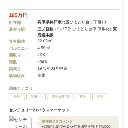
195万円
兵庫県
神戸市北区
ひよどり台３丁目10
所在地
三ノ宮駅
バス17分 ひよどり台停 停歩4分
東
最寄り駅
海道本線
62.05m²
専有面積
4.59m²
バルコニー
4DK
間取り
2/5階
階数
1975年03月中旬
築年月
空家
建物現況
画像カテゴリ
外観
間取り
現地案内図
玄関
洋室
センチュリー21ハウスマーケット
物件担当者コメント
●2階のお部屋●4DK●駐車場空き有(月額5000