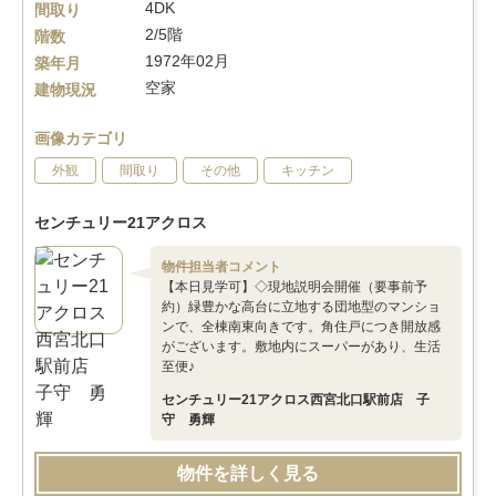
4DK
間取り
2/5階
階数
1972年02月
築年月
空家
建物現況
画像カテゴリ
外観
間取り
その他
キッチン
センチュリー21アクロス
物件担当者コメント
【本日見学可】◇現地説明会開催（要事前予
約）緑豊かな高台に立地する団地型のマンショ
ンで、全棟南東向きです。角住戸につき開放感
がございます。敷地内にスーパーがあり、生活
至便♪
センチュリー21アクロス西宮北口駅前店 子
守 勇輝
物件を詳しく見る