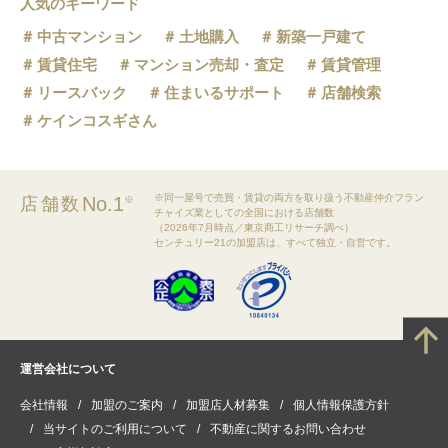
人気のキーワード
中古マンション
土地購入
新築一戸建て
賃貸住宅
マンション売却・査定
賃貸管理
リースバック
住まいるサポート
店舗検索
ケインコスギさん
※同一屋号で売買・賃貸の両方を取り扱う不動産仲介フラン
No.1
店舗数
※
チャイズ業としての全国における店舗数
（2026年7月時点／東京商工リサーチ調べ）
センチュリー21の加盟店は、すべて独立・自営です。
運営会社について
会社情報
加盟のご案内
加盟店人材募集
個人情報保護方針
当サイトのご利用について
不動産に関するお問い合わせ