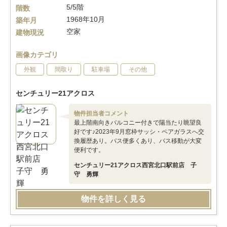
5/5階
階数
1968年10月
築年月
空家
建物現況
画像カテゴリ
外観
間取り
駐車場
その他
センチュリー21アクロス
物件担当者コメント
最上階南向きバルコニー付きで陽当たり眺望良
好です♪2023年9月窓枠サッシ・ペアガラスへ交
換履歴あり。バス便多くあり、バス移動が大変
便利です。
センチュリー21アクロス西宮北口駅前店 子
守 勇輝
物件を詳しく見る