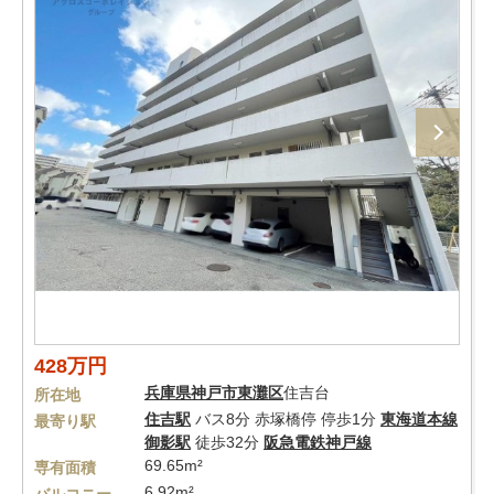
428万円
兵庫県
神戸市東灘区
住吉台
所在地
住吉駅
バス8分 赤塚橋停 停歩1分
東海道本線
最寄り駅
御影駅
徒歩32分
阪急電鉄神戸線
69.65m²
専有面積
6.92m²