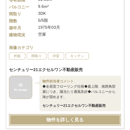
専有面積
9.6m²
バルコニー
3DK
間取り
5/5階
階数
1975年03月
築年月
空家
建物現況
画像カテゴリ
外観
間取り
洋室
キッチン
センチュリー21エクセルワン不動産販売
物件担当者コメント
◆全居室フローリング仕様◆最上階、南西角部
屋につき、陽当たり通風良好◆バルコニーから
海が望めます。
センチュリー21エクセルワン不動産販売
物件を詳しく見る