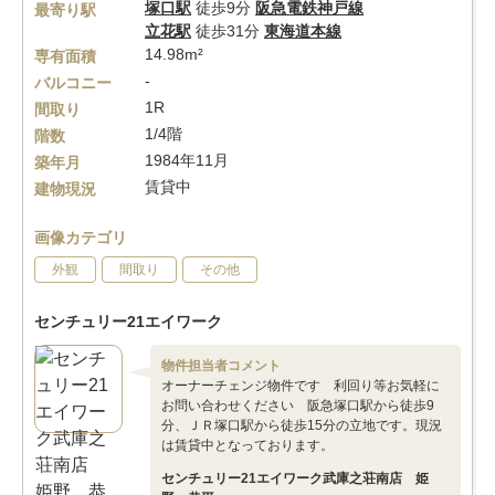
塚口駅
徒歩9分
阪急電鉄神戸線
最寄り駅
立花駅
徒歩31分
東海道本線
14.98m²
専有面積
-
バルコニー
1R
間取り
1/4階
階数
1984年11月
築年月
賃貸中
建物現況
画像カテゴリ
外観
間取り
その他
センチュリー21エイワーク
物件担当者コメント
オーナーチェンジ物件です 利回り等お気軽に
お問い合わせください 阪急塚口駅から徒歩9
分、ＪＲ塚口駅から徒歩15分の立地です。現況
は賃貸中となっております。
センチュリー21エイワーク武庫之荘南店 姫