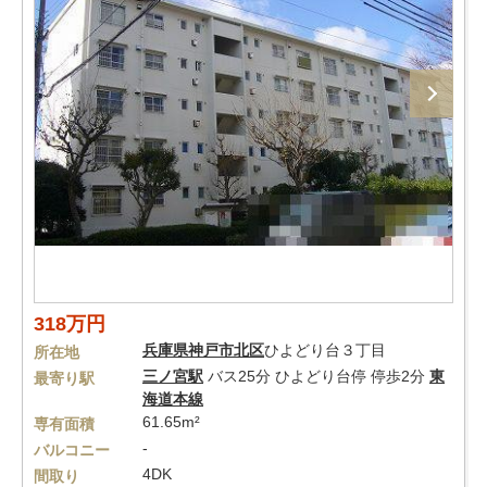
318万円
兵庫県
神戸市北区
ひよどり台３丁目
所在地
三ノ宮駅
バス25分 ひよどり台停 停歩2分
東
最寄り駅
海道本線
61.65m²
専有面積
-
バルコニー
4DK
間取り