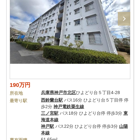
190万円
兵庫県
神戸市北区
ひよどり台５丁目4-28
所在地
西鈴蘭台駅
バス16分 ひよどり台５丁目停 停
最寄り駅
歩2分
神戸電鉄粟生線
三ノ宮駅
バス18分 ひよどり台停 停歩3分
東
海道本線
神戸駅
バス22分 ひよどり台停 停歩3分
山陽
本線
61.65m²