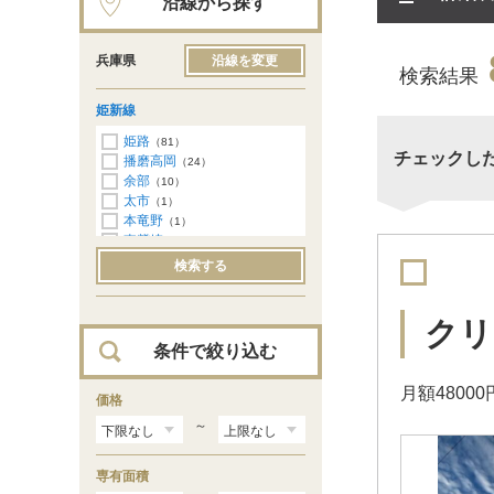
沿線から探す
兵庫県
沿線を変更
検索結果
姫新線
姫路
（81）
チェックし
播磨高岡
（24）
余部
（10）
太市
（1）
本竜野
（1）
東觜崎
（1）
検索する
クリ
条件で絞り込む
月額480
価格
～
専有面積