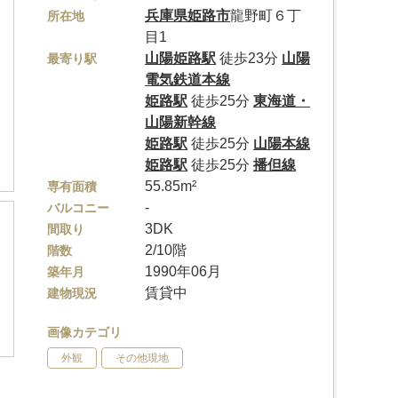
兵庫県
姫路市
龍野町６丁
所在地
目1
山陽姫路駅
徒歩23分
山陽
最寄り駅
電気鉄道本線
姫路駅
徒歩25分
東海道・
山陽新幹線
姫路駅
徒歩25分
山陽本線
姫路駅
徒歩25分
播但線
55.85m²
専有面積
-
バルコニー
3DK
間取り
2/10階
階数
1990年06月
築年月
賃貸中
建物現況
画像カテゴリ
外観
その他現地