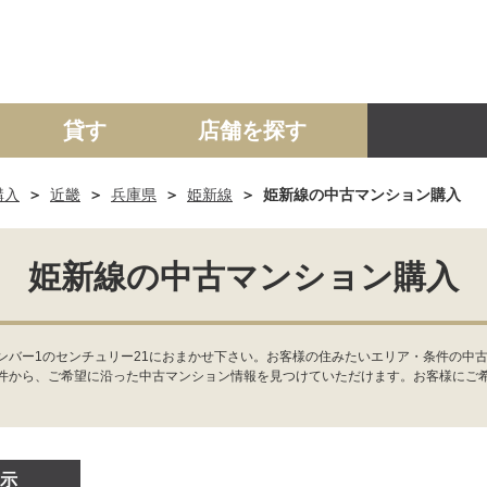
貸す
店舗を探す
購入
近畿
兵庫県
姫新線
姫新線の中古マンション購入
建て
マンション
土地
事業投資用
姫新線の中古マンション購入
ンバー1のセンチュリー21におまかせ下さい。お客様の住みたいエリア・条件の中古
件から、ご希望に沿った中古マンション情報を見つけていただけます。お客様にご
示