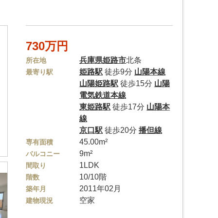
。
730万円
兵庫県
姫路市
北条
所在地
姫路駅
徒歩9分
山陽本線
最寄り駅
山陽姫路駅
徒歩15分
山陽
電気鉄道本線
東姫路駅
徒歩17分
山陽本
線
京口駅
徒歩20分
播但線
45.00m²
専有面積
9m²
バルコニー
1LDK
間取り
10/10階
階数
2011年02月
築年月
空家
建物現況