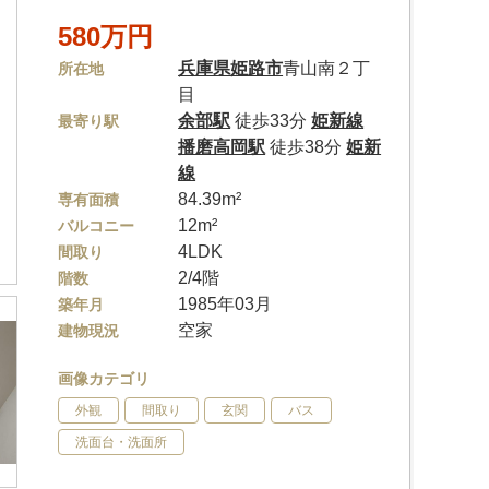
580万円
兵庫県
姫路市
青山南２丁
所在地
目
余部駅
徒歩33分
姫新線
最寄り駅
播磨高岡駅
徒歩38分
姫新
線
84.39m²
専有面積
12m²
バルコニー
4LDK
間取り
2/4階
階数
1985年03月
築年月
空家
建物現況
画像カテゴリ
外観
間取り
玄関
バス
洗面台・洗面所