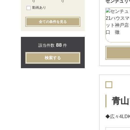
センチュリ
り
り
動画あり
全ての条件を見る
88
該当件数
件
検索する
青山
◆広々4L