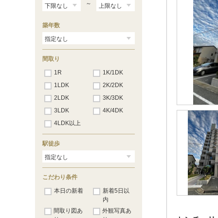
～
築年数
間取り
1R
1K/1DK
1LDK
2K/2DK
2LDK
3K/3DK
3LDK
4K/4DK
4LDK以上
駅徒歩
こだわり条件
本日の新着
新着5日以
内
間取り図あ
外観写真あ