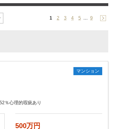
1
2
3
4
5
…
9
マンション
52％心理的瑕疵あり
500万円