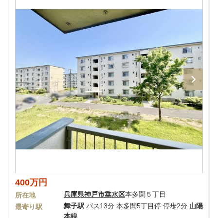
400万円
兵庫県
神戸市垂水区
本多聞５丁目
所在地
舞子駅
バス13分 本多聞5丁目停 停歩2分
山陽
最寄り駅
本線