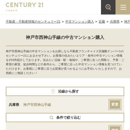
不動産・不動産情報のセンチュリー21
中古マンション購入
近畿
兵庫県
神
神戸市西神山手線の中古マンション購入
神戸市西神山手線の中古マンションをお探しなら不動産フランチャイズ店舗数ナンバー1の
センチュリー21におまかせ下さい。お客様の住みたいエリア・条件の中古マンション情報
を253件紹介しております。住みたい沿線・駅・地域や、ご希望に合った間取り、予算・ご
希望の家賃、徒歩時間などの条件から、ご希望に沿った中古マンション情報を見つけてい
ただけます。お客様にご希望に沿うお部屋が見つかるようにお手伝いいたしますので、お
気軽にご相談ください！
沿線から探す
変更
兵庫県
神戸市西神山手線
条件で絞り込む