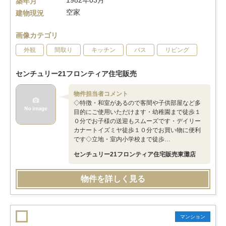
1982年03月
築年月
空家
建物現況
画像カテゴリ
外観
間取り
キッチン
バス
リビング
センチュリー21フロンティア住宅販売
物件担当者コメント
◇特徴・和室があるので客間や子供部屋など多
目的にご使用いただけます・幼稚園まで徒歩１
０分でお子様の送迎もスムーズです・デイリー
カナートイズミヤ徒歩１０分でお買い物に便利
です◇立地・室内小学校まで徒歩…
センチュリー21フロンティア住宅販売東灘店
物件を詳しく見る
マンション