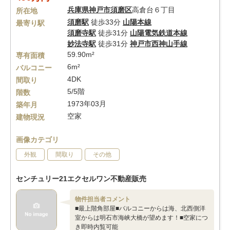
兵庫県
神戸市須磨区
高倉台６丁目
所在地
須磨駅
徒歩33分
山陽本線
最寄り駅
須磨寺駅
徒歩31分
山陽電気鉄道本線
妙法寺駅
徒歩31分
神戸市西神山手線
59.90m²
専有面積
6m²
バルコニー
4DK
間取り
5/5階
階数
1973年03月
築年月
空家
建物現況
画像カテゴリ
外観
間取り
その他
センチュリー21エクセルワン不動産販売
物件担当者コメント
■最上階角部屋■バルコニーからは海、北西側洋
室からは明石市海峡大橋が望めます！■空家につ
き即時内覧可能