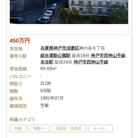
450万円
兵庫県
神戸市須磨区
神の谷６丁目
所在地
総合運動公園駅
徒歩18分
神戸市西神山手線
最寄り駅
名谷駅
徒歩24分
神戸市西神山手線
69.43m²
専有面積
-
バルコニー
2LDK
間取り
5/5階
階数
1981年07月
築年月
空家
建物現況
画像カテゴリ
外観
間取り
洗面台・洗面所
キッチン