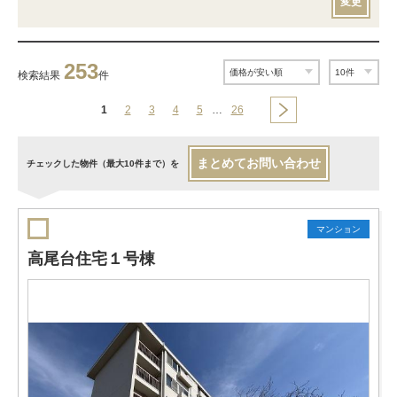
変更
253
検索結果
件
1
2
3
4
5
…
26
まとめてお問い合わせ
チェックした物件（最大10件まで）を
マンション
高尾台住宅１号棟