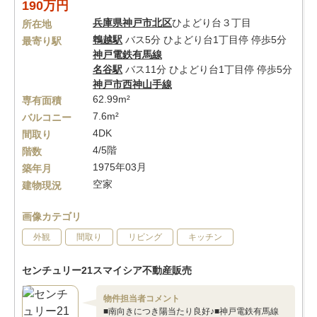
190万円
兵庫県
神戸市北区
ひよどり台３丁目
所在地
鵯越駅
バス5分 ひよどり台1丁目停 停歩5分
最寄り駅
神戸電鉄有馬線
名谷駅
バス11分 ひよどり台1丁目停 停歩5分
神戸市西神山手線
62.99m²
専有面積
7.6m²
バルコニー
4DK
間取り
4/5階
階数
1975年03月
築年月
空家
建物現況
画像カテゴリ
外観
間取り
リビング
キッチン
センチュリー21スマイシア不動産販売
物件担当者コメント
■南向きにつき陽当たり良好♪■神戸電鉄有馬線