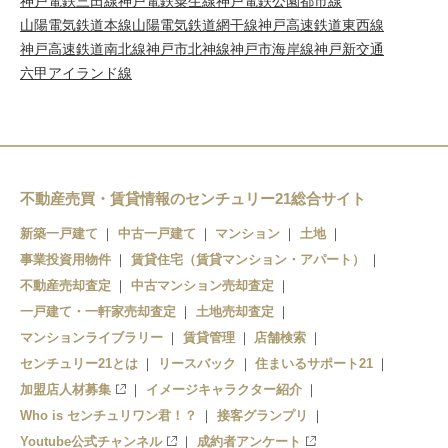
神戸電鉄三田線
神戸電鉄粟生線
神戸電鉄公園都市線
山陽電気鉄道本線
山陽電気鉄道網干線
神戸高速鉄道東西線
神戸高速鉄道南北線
神戸市北神線
神戸市海岸線
神戸新交通
六甲アイランド線
不動産売買・賃貸情報のセンチュリー21総合サイト
新築一戸建て
中古一戸建て
マンション
土地
事業投資用物件
賃貸住宅（賃貸マンション・アパート）
不動産売却査定
中古マンション売却査定
一戸建て・一軒家売却査定
土地売却査定
マンションライブラリー
賃貸管理
店舗検索
センチュリー21とは
リースバック
住まいるサポート21
加盟店人材募集
イメージキャラクター紹介
Who is センチュリワン君！？
接客グランプリ
Youtube公式チャンネル
成約者アンケート