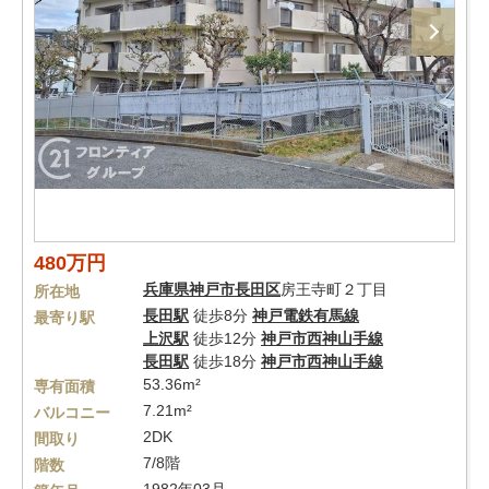
480万円
兵庫県
神戸市長田区
房王寺町２丁目
所在地
長田駅
徒歩8分
神戸電鉄有馬線
最寄り駅
上沢駅
徒歩12分
神戸市西神山手線
長田駅
徒歩18分
神戸市西神山手線
53.36m²
専有面積
7.21m²
バルコニー
2DK
間取り
7/8階
階数