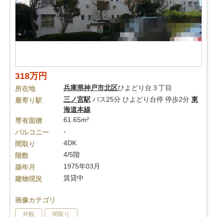
318万円
兵庫県
神戸市北区
ひよどり台３丁目
所在地
三ノ宮駅
バス25分 ひよどり台停 停歩2分
東
最寄り駅
海道本線
61.65m²
専有面積
-
バルコニー
4DK
間取り
4/5階
階数
1975年03月
築年月
賃貸中
建物現況
画像カテゴリ
外観
間取り