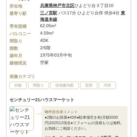
兵庫県
神戸市北区
ひよどり台３丁目10
所在地
三ノ宮駅
バス17分 ひよどり台停 停歩4分
東
最寄り駅
海道本線
62.05m²
専有面積
4.59m²
バルコニー
4DK
間取り
2/5階
階数
1975年03月中旬
築年月
空家
建物現況
画像カテゴリ
外観
間取り
現地案内図
玄関
洋室
センチュリー21ハウスマーケット
物件担当者コメント
●2階のお部屋●4DK●駐車場空き有(月額5000
円)2025/12現在●リフォームの見積もりは無料。
お気軽にご相談ください。