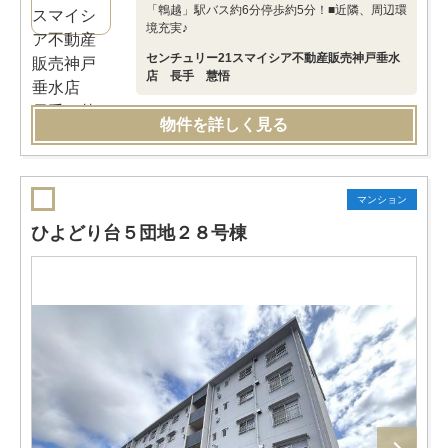
「鵯越」駅バス約6分停歩約5分！■近隣、周辺環
境充実♪
センチュリー21スマイシア不動産販売神戸垂水
店 長手 慧悟
物件を詳しく見る
マンション
ひよどり台５団地２８号棟