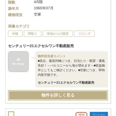
4/5階
階数
1965年07月
築年月
空家
建物現況
画像カテゴリ
外観
間取り
現地からの眺望
リビング
センチュリー21エクセルワン不動産販売
物件担当者コメント
■高台、最前列棟につき、日当たり・眺望・通風
良好！～バルコニーから海が望めます～■収益物
件としてもご検討ください。■空家につき、即時
内覧可能です。
センチュリー21エクセルワン不動産販売
物件を詳しく見る
NEW
マンション