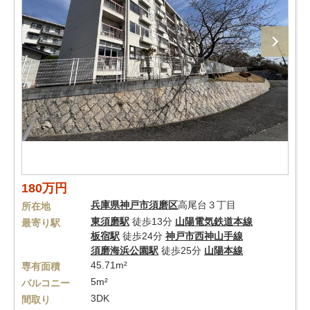
180万円
兵庫県
神戸市須磨区
高尾台３丁目
所在地
東須磨駅
徒歩13分
山陽電気鉄道本線
最寄り駅
板宿駅
徒歩24分
神戸市西神山手線
須磨海浜公園駅
徒歩25分
山陽本線
45.71m²
専有面積
5m²
バルコニー
3DK
間取り