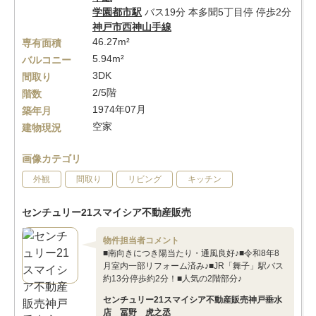
学園都市駅
バス19分 本多聞5丁目停 停歩2分
神戸市西神山手線
46.27m²
専有面積
5.94m²
バルコニー
3DK
間取り
2/5階
階数
1974年07月
築年月
空家
建物現況
画像カテゴリ
外観
間取り
リビング
キッチン
センチュリー21スマイシア不動産販売
物件担当者コメント
■南向きにつき陽当たり・通風良好♪■令和8年8
月室内一部リフォーム済み♪■JR「舞子」駅バス
約13分停歩約2分！■人気の2階部分♪
センチュリー21スマイシア不動産販売神戸垂水
店 冨野 虎之丞