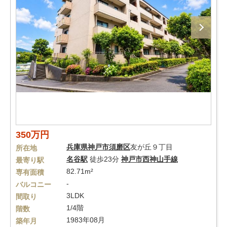
350万円
兵庫県
神戸市須磨区
友が丘９丁目
所在地
名谷駅
徒歩23分
神戸市西神山手線
最寄り駅
82.71m²
専有面積
-
バルコニー
3LDK
間取り
1/4階
階数
1983年08月
築年月