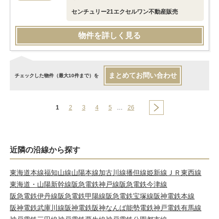
センチュリー21エクセルワン不動産販売
物件を詳しく見る
まとめてお問い合わせ
チェックした物件（最大10件まで）を
1
2
3
4
5
…
26
近隣の沿線から探す
東海道本線
福知山線
山陽本線
加古川線
播但線
姫新線
ＪＲ東西線
東海道・山陽新幹線
阪急電鉄神戸線
阪急電鉄今津線
阪急電鉄伊丹線
阪急電鉄甲陽線
阪急電鉄宝塚線
阪神電鉄本線
阪神電鉄武庫川線
阪神電鉄阪神なんば
能勢電鉄
神戸電鉄有馬線