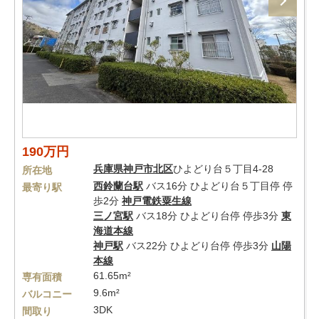
190万円
兵庫県
神戸市北区
ひよどり台５丁目4-28
所在地
西鈴蘭台駅
バス16分 ひよどり台５丁目停 停
最寄り駅
歩2分
神戸電鉄粟生線
三ノ宮駅
バス18分 ひよどり台停 停歩3分
東
海道本線
神戸駅
バス22分 ひよどり台停 停歩3分
山陽
本線
61.65m²
専有面積
9.6m²
バルコニー
3DK
間取り