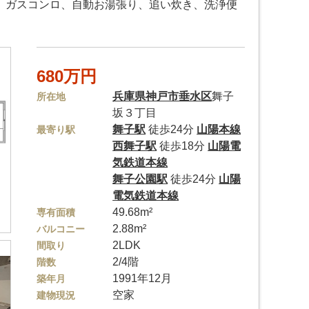
ン、ガスコンロ、自動お湯張り、追い炊き、洗浄便
680万円
兵庫県
神戸市垂水区
舞子
所在地
坂３丁目
舞子駅
徒歩24分
山陽本線
最寄り駅
西舞子駅
徒歩18分
山陽電
気鉄道本線
舞子公園駅
徒歩24分
山陽
電気鉄道本線
49.68m²
専有面積
2.88m²
バルコニー
2LDK
間取り
2/4階
階数
1991年12月
築年月
空家
建物現況