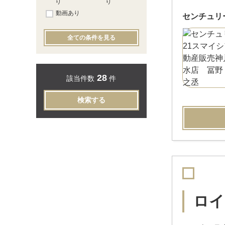
り
り
動画あり
センチュリ
全ての条件を見る
28
該当件数
件
検索する
ロイ