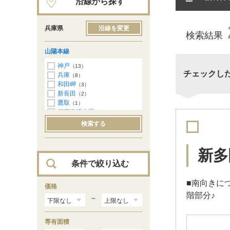
沿線から探す
兵庫県
沿線を変更
検索結果
山陽本線
神戸
（13）
チェックし
兵庫
（8）
和田岬
（3）
新長田
（2）
鷹取
（1）
須磨海浜公園
（9）
須磨
（12）
検索する
塩屋
（15）
垂水
（77）
舞子
（28）
新多
朝霧
（52）
条件で絞り込む
明石
（33）
西明石
（19）
■南向きに
大久保
価格
（12）
階部分♪
魚住
（23）
～
土山
（38）
東加古川
（22）
専有面積
加古川
（16）