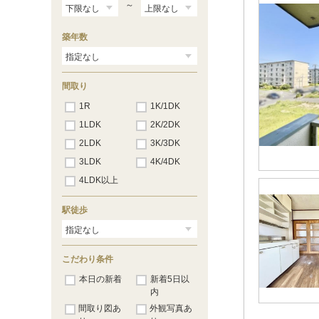
宝殿
（6）
～
曽根
（4）
東姫路
（20）
築年数
姫路
（81）
手柄山平和公園
（14）
英賀保
（10）
はりま勝原
（4）
間取り
網干
（1）
1R
1K/1DK
1LDK
2K/2DK
2LDK
3K/3DK
3LDK
4K/4DK
4LDK以上
駅徒歩
こだわり条件
本日の新着
新着5日以
内
間取り図あ
外観写真あ