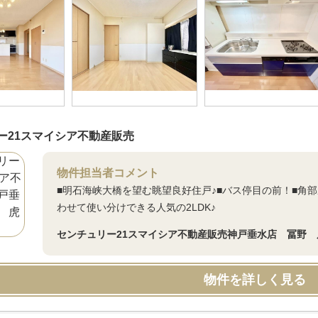
ー21スマイシア不動産販売
物件担当者コメント
■明石海峡大橋を望む眺望良好住戸♪■バス停目の前！■角
わせて使い分けできる人気の2LDK♪
センチュリー21スマイシア不動産販売神戸垂水店 冨野 
物件を詳しく見る