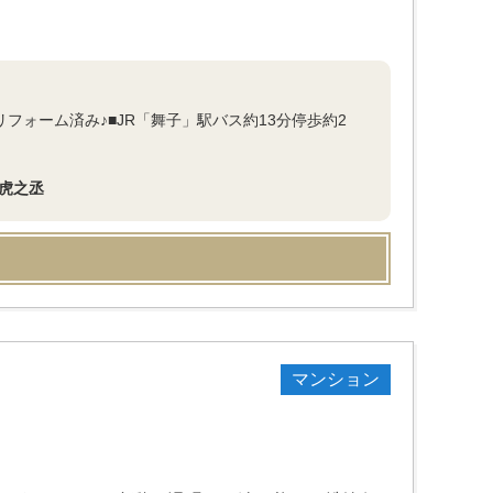
フォーム済み♪■JR「舞子」駅バス約13分停歩約2
虎之丞
マンション