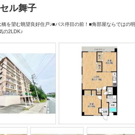
セル舞子
大橋を望む眺望良好住戸♪■バス停目の前！■角部屋ならではの
の2LDK♪