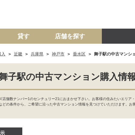
貸す
店舗を探す
購入
近畿
兵庫県
神戸市
垂水区
舞子駅の中古マンシ
建て
マンション
土地
事業投資用
舞子駅の中古マンション購入情
ズ店舗数ナンバー1のセンチュリー21におまかせ下さい。お客様の住みたいエリア・
などの条件から、ご希望に沿った中古マンション情報を見つけていただけます。お
示