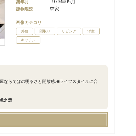
1973年05月
築年月
空家
建物現況
画像カテゴリ
外観
間取り
リビング
洋室
キッチン
部屋ならではの明るさと開放感♪■ライフスタイルに合
虎之丞