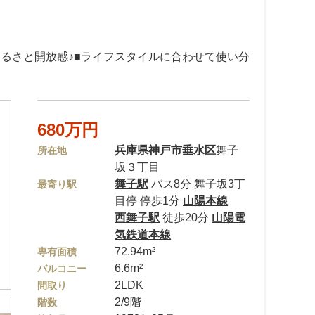
明るさと開放感♪■ライフスタイルに合わせて使い分
680万円
兵庫県
神戸市垂水区
舞子
所在地
坂３丁目
舞子駅
バス8分 舞子坂3丁
最寄り駅
目停 停歩1分
山陽本線
西舞子駅
徒歩20分
山陽電
気鉄道本線
72.94m²
専有面積
6.6m²
バルコニー
2LDK
間取り
2/9階
階数