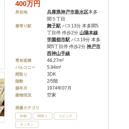
400万円
兵庫県
神戸市垂水区
本多
所在地
聞５丁目
舞子駅
バス13分 本多聞5
最寄り駅
丁目停 停歩2分
山陽本線
学園都市駅
バス19分 本多
聞5丁目停 停歩2分
神戸市
西神山手線
46.27m²
専有面積
5.94m²
バルコニー
3DK
間取り
2/5階
階数
1974年07月
築年月
空家
建物現況
画像カテゴリ
外観
間取り
リビング
キッチン