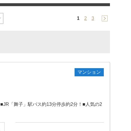
1
2
3
マンション
■JR「舞子」駅バス約13分停歩約2分！■人気の2