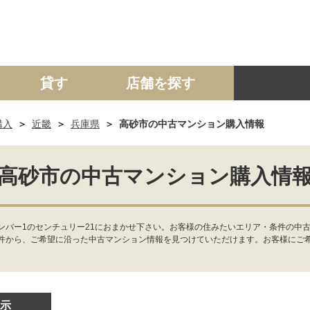
貸す
店舗を探す
購入
近畿
兵庫県
高砂市の中古マンション購入情報
建て
マンション
土地
事業投資用
高砂市の中古マンション購入情
ンバー1のセンチュリー21におまかせ下さい。お客様の住みたいエリア・条件の中
件から、ご希望に沿った中古マンション情報を見つけていただけます。お客様にご
示