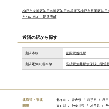
神戸市東灘区
神戸市灘区
神戸市兵庫区
神戸市長田区
神戸
たつの市
加古郡播磨町
近隣の駅から探す
山陽本線
宝殿駅
曽根駅
山陽電気鉄道本線
高砂駅
荒井駅
伊保駅
山陽曽
北海道・東北
北海道
青森県
岩手県
秋田
関東
東京都
神奈川県
埼玉県
千