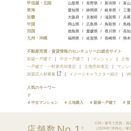
甲信越・北陸
山梨県
長野県
新潟県
富山
東海
愛知県
静岡県
岐阜県
三重
近畿
大阪府
京都府
滋賀県
兵庫
中国
岡山県
広島県
鳥取県
島根
四国
徳島県
愛媛県
香川県
高知
九州・沖縄
福岡県
佐賀県
長崎県
熊本
不動産売買・賃貸情報のセンチュリー21総合サイト
新築一戸建て
中古一戸建て
マンション
土地
一戸建て・一軒家売却査定
土地売却査定
マンシ
加盟店人材募集
イメージキャラクター紹介
W
人気のキーワー
ド
中古マンション
土地購入
新築一戸建て
賃
※同一屋号で売買・賃
No.1
店舗数
※
（2026年7月時点／