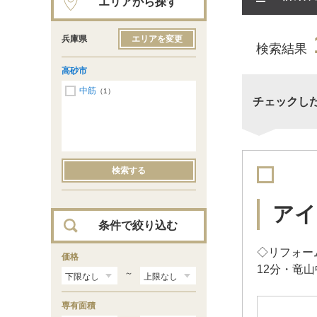
エリアから探す
兵庫県
エリアを変更
検索結果
高砂市
中筋
（1）
チェックし
検索する
アイ
条件で絞り込む
◇リフォーム
価格
12分・竜
～
専有面積