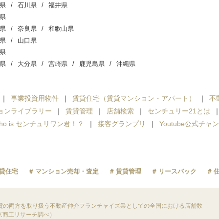
県
石川県
福井県
県
県
奈良県
和歌山県
県
山口県
県
県
大分県
宮崎県
鹿児島県
沖縄県
事業投資用物件
賃貸住宅（賃貸マンション・アパート）
不
ョンライブラリー
賃貸管理
店舗検索
センチュリー21とは
ho is センチュリワン君！？
接客グランプリ
Youtube公式チャ
貸住宅
マンション売却・査定
賃貸管理
リースバック
貸の両方を取り扱う不動産仲介フランチャイズ業としての全国における店舗数
東京商工リサーチ調べ）