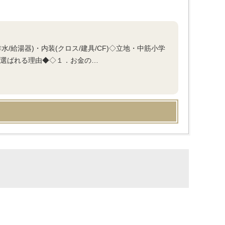
水/給湯器)・内装(クロス/建具/CF)◇立地・中筋小学
が選ばれる理由◆◇１．お金の…