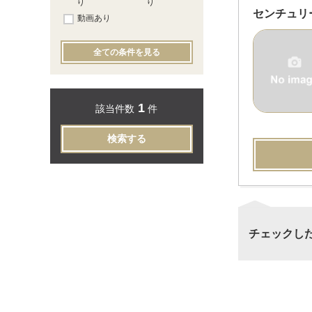
り
り
センチュリ
動画あり
全ての条件を見る
1
該当件数
件
検索する
チェックし