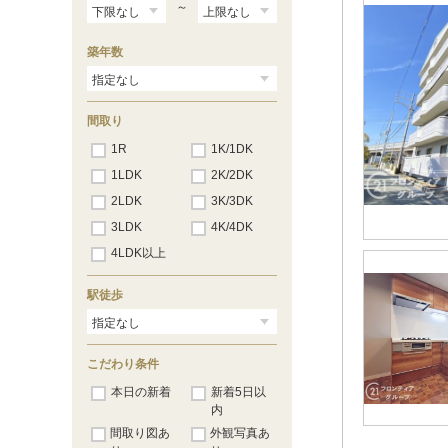
～
築年数
間取り
1R
1K/1DK
1LDK
2K/2DK
2LDK
3K/3DK
3LDK
4K/4DK
4LDK以上
駅徒歩
こだわり条件
本日の新着
新着5日以
内
間取り図あ
外観写真あ