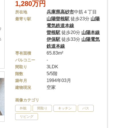
1,280万円
兵庫県
高砂市
中筋４丁目
所在地
山陽曽根駅
徒歩23分
山陽
最寄り駅
電気鉄道本線
曽根駅
徒歩20分
山陽本線
伊保駅
徒歩33分
山陽電気
鉄道本線
65.83m²
専有面積
-
バルコニー
3LDK
間取り
5/5階
階数
1994年03月
築年月
空家
建物現況
画像カテゴリ
外観
間取り
キッチン
バス
リビング