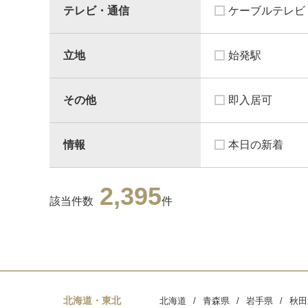
テレビ・通信
ケーブルテレビ
立地
始発駅
その他
即入居可
情報
本日の新着
2,395
該当件数
件
北海道・東北
北海道
青森県
岩手県
秋田