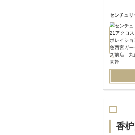
センチュリ
香枦