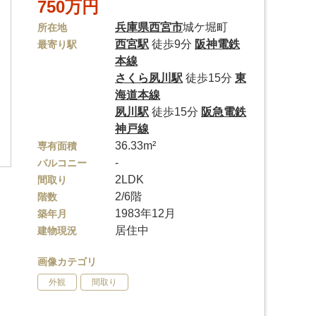
750万円
兵庫県
西宮市
城ケ堀町
所在地
西宮駅
徒歩9分
阪神電鉄
最寄り駅
本線
さくら夙川駅
徒歩15分
東
海道本線
夙川駅
徒歩15分
阪急電鉄
神戸線
36.33m²
専有面積
-
バルコニー
2LDK
間取り
2/6階
階数
1983年12月
築年月
居住中
建物現況
画像カテゴリ
外観
間取り