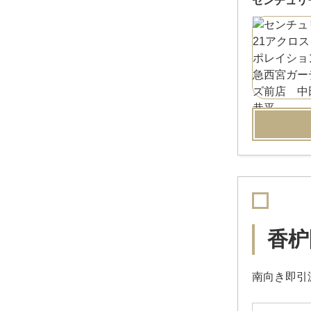
センチュリ
香枦
南向き即引