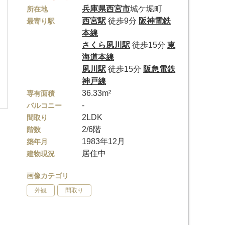
兵庫県
西宮市
城ケ堀町
所在地
西宮駅
徒歩9分
阪神電鉄
最寄り駅
本線
さくら夙川駅
徒歩15分
東
海道本線
夙川駅
徒歩15分
阪急電鉄
神戸線
36.33m²
専有面積
-
バルコニー
2LDK
間取り
2/6階
階数
1983年12月
築年月
居住中
建物現況
画像カテゴリ
外観
間取り