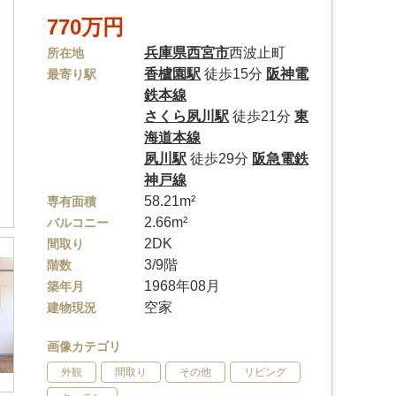
770万円
兵庫県
西宮市
西波止町
所在地
香櫨園駅
徒歩15分
阪神電
最寄り駅
鉄本線
さくら夙川駅
徒歩21分
東
海道本線
夙川駅
徒歩29分
阪急電鉄
神戸線
58.21m²
専有面積
2.66m²
バルコニー
2DK
間取り
3/9階
階数
1968年08月
築年月
空家
建物現況
画像カテゴリ
外観
間取り
その他
リビング