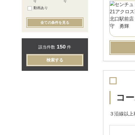
り
り
動画あり
全ての条件を見る
150
該当件数
件
検索する
コー
３沿線以上