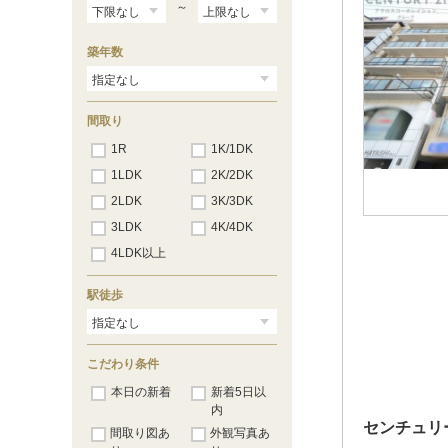
～
築年数
間取り
1R
1K/1DK
1LDK
2K/2DK
2LDK
3K/3DK
3LDK
4K/4DK
4LDK以上
駅徒歩
こだわり条件
本日の新着
新着5日以
内
センチュリ
間取り図あ
外観写真あ