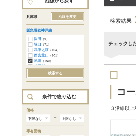
沿線から探す
兵庫県
沿線を変更
検索結果
阪急電鉄神戸線
園田
（9）
チェックし
塚口
（71）
武庫之荘
（104）
西宮北口
（101）
夙川
（150）
芦屋川
（140）
岡本
（88）
検索する
御影
（98）
六甲
（75）
王子公園
（19）
コー
春日野道
（14）
条件で絞り込む
神戸三宮
（49）
３沿線以上
価格
～
専有面積