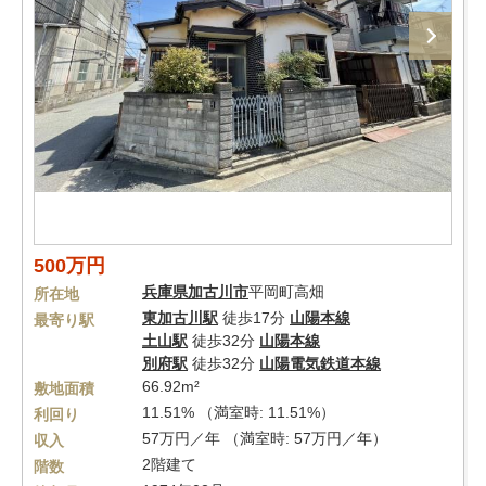
500万円
兵庫県
加古川市
平岡町高畑
所在地
東加古川駅
徒歩17分
山陽本線
最寄り駅
土山駅
徒歩32分
山陽本線
別府駅
徒歩32分
山陽電気鉄道本線
66.92m²
敷地面積
11.51% （満室時: 11.51%）
利回り
57万円／年 （満室時: 57万円／年）
収入
2階建て
階数