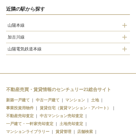
近隣の駅から探す
山陽本線
加古川線
東加古川駅
山陽電気鉄道本線
加古川駅
加古川駅
別府駅
日岡駅
浜の宮駅
神野駅
尾上の松駅
厄神駅
不動産売買・賃貸情報のセンチュリー21総合サイト
新築一戸建て
中古一戸建て
マンション
土地
事業投資用物件
賃貸住宅（賃貸マンション・アパート）
不動産売却査定
中古マンション売却査定
一戸建て・一軒家売却査定
土地売却査定
マンションライブラリー
賃貸管理
店舗検索