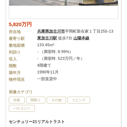
5,820万円
兵庫県
加古川市
平岡町新在家１丁目255-13
所在地
東加古川駅
徒歩7分
山陽本線
最寄り駅
133.45m²
敷地面積
- （満室時: 8.99%）
利回り
- （満室時: 523万円／年）
収入
4階建て
階数
1990年11月
築年月
一部賃貸中
物件現況
画像カテゴリ
外観
間取り
その他
リビング
バルコニー
センチュリー21リアルトラスト