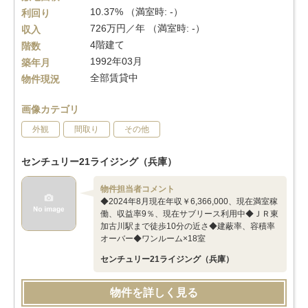
10.37% （満室時: -）
利回り
726万円／年 （満室時: -）
収入
4階建て
階数
1992年03月
築年月
全部賃貸中
物件現況
画像カテゴリ
外観
間取り
その他
センチュリー21ライジング（兵庫）
物件担当者コメント
◆2024年8月現在年収￥6,366,000、現在満室稼
働、収益率9％、現在サブリース利用中◆ＪＲ東
加古川駅まで徒歩10分の近さ◆建蔽率、容積率
オーバー◆ワンルーム×18室
センチュリー21ライジング（兵庫）
物件を詳しく見る