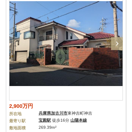
2,900万円
兵庫県
加古川市
東神吉町神吉
所在地
宝殿駅
徒歩16分
山陽本線
最寄り駅
269.39m²
敷地面積