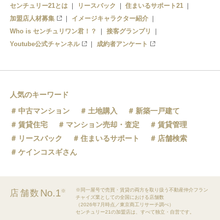
センチュリー21とは
リースバック
住まいるサポート21
加盟店人材募集
イメージキャラクター紹介
Who is センチュリワン君！？
接客グランプリ
Youtube公式チャンネル
成約者アンケート
人気のキーワード
中古マンション
土地購入
新築一戸建て
賃貸住宅
マンション売却・査定
賃貸管理
リースバック
住まいるサポート
店舗検索
ケインコスギさん
※同一屋号で売買・賃貸の両方を取り扱う不動産仲介フラン
No.1
店舗数
※
チャイズ業としての全国における店舗数
（2026年7月時点／東京商工リサーチ調べ）
センチュリー21の加盟店は、すべて独立・自営です。