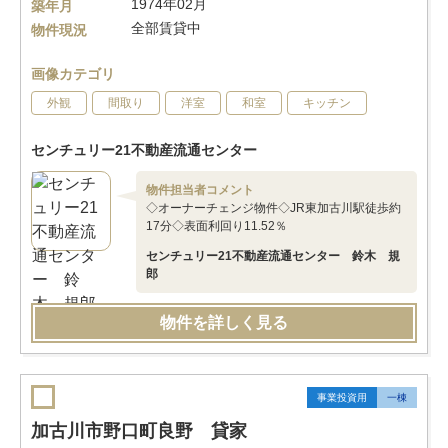
1974年02月
築年月
全部賃貸中
物件現況
画像カテゴリ
外観
間取り
洋室
和室
キッチン
センチュリー21不動産流通センター
物件担当者コメント
◇オーナーチェンジ物件◇JR東加古川駅徒歩約
17分◇表面利回り11.52％
センチュリー21不動産流通センター 鈴木 規
郎
物件を詳しく見る
事業投資用
一棟
加古川市野口町良野 貸家