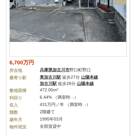
6,700万円
兵庫県
加古川市
野口町野口
所在地
東加古川駅
徒歩27分
山陽本線
最寄り駅
加古川駅
徒歩28分
山陽本線
472.00m²
敷地面積
6.44% （満室時: -）
利回り
431万円／年 （満室時: -）
収入
2階建て
階数
1995年03月
築年月
全部賃貸中
物件現況