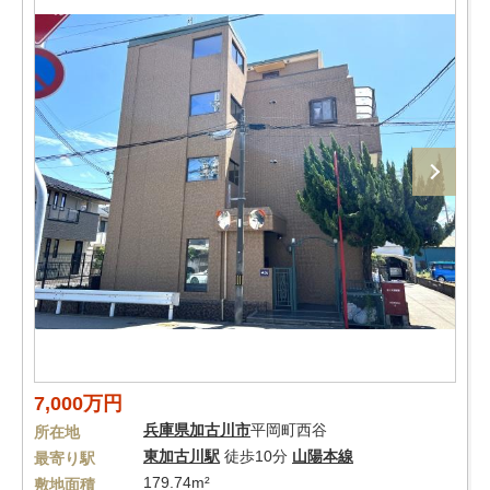
7,000万円
兵庫県
加古川市
平岡町西谷
所在地
東加古川駅
徒歩10分
山陽本線
最寄り駅
179.74m²
敷地面積