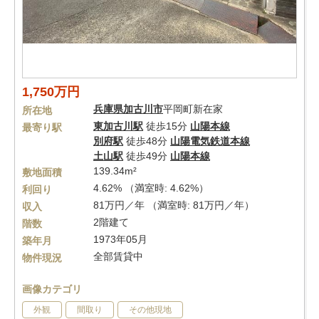
1,750万円
兵庫県
加古川市
平岡町新在家
所在地
東加古川駅
徒歩15分
山陽本線
最寄り駅
別府駅
徒歩48分
山陽電気鉄道本線
土山駅
徒歩49分
山陽本線
139.34m²
敷地面積
4.62% （満室時: 4.62%）
利回り
81万円／年 （満室時: 81万円／年）
収入
2階建て
階数
1973年05月
築年月
全部賃貸中
物件現況
画像カテゴリ
外観
間取り
その他現地