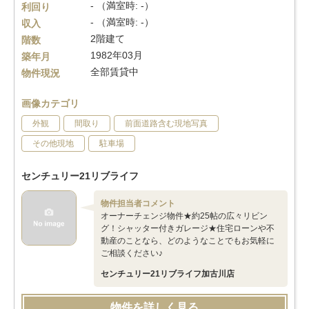
- （満室時: -）
利回り
- （満室時: -）
収入
2階建て
階数
1982年03月
築年月
全部賃貸中
物件現況
画像カテゴリ
外観
間取り
前面道路含む現地写真
その他現地
駐車場
センチュリー21リブライフ
物件担当者コメント
オーナーチェンジ物件★約25帖の広々リビン
グ！シャッター付きガレージ★住宅ローンや不
動産のことなら、どのようなことでもお気軽に
ご相談ください♪
センチュリー21リブライフ加古川店
物件を詳しく見る