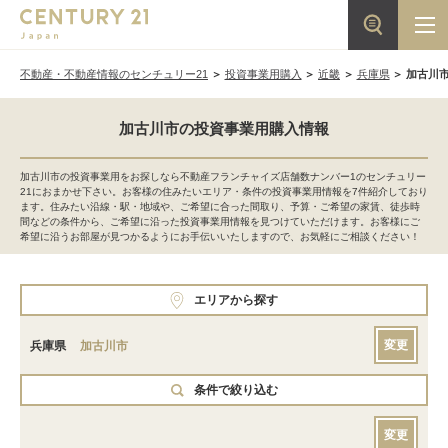
不動産・不動産情報のセンチュリー21
投資事業用購入
近畿
兵庫県
加古川
加古川市の投資事業用購入情報
加古川市の投資事業用をお探しなら不動産フランチャイズ店舗数ナンバー1のセンチュリー
21におまかせ下さい。お客様の住みたいエリア・条件の投資事業用情報を7件紹介しており
ます。住みたい沿線・駅・地域や、ご希望に合った間取り、予算・ご希望の家賃、徒歩時
間などの条件から、ご希望に沿った投資事業用情報を見つけていただけます。お客様にご
希望に沿うお部屋が見つかるようにお手伝いいたしますので、お気軽にご相談ください！
エリアから探す
変更
兵庫県
加古川市
条件で絞り込む
変更