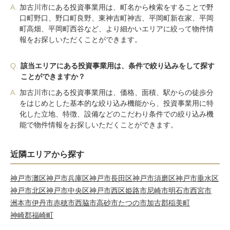
A.
加古川市にある投資事業用は、町名から検索をすることで野
口町野口、野口町良野、東神吉町神吉、平岡町新在家、平岡
町高畑、平岡町西谷など、より細かいエリアに絞って物件情
報をお探しいただくことができます。
Q.
該当エリアにある投資事業用は、条件で絞り込みをして探す
ことができますか？
A.
加古川市にある投資事業用は、価格、面積、駅からの徒歩分
をはじめとした基本的な絞り込み機能から、投資事業用に特
化した立地、特徴、設備などのこだわり条件での絞り込み機
能で物件情報をお探しいただくことができます。
近隣エリアから探す
神戸市灘区
神戸市兵庫区
神戸市長田区
神戸市須磨区
神戸市垂水区
神戸市北区
神戸市中央区
神戸市西区
姫路市
尼崎市
明石市
西宮市
洲本市
伊丹市
赤穂市
西脇市
高砂市
たつの市
加古郡稲美町
神崎郡福崎町