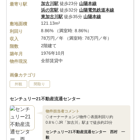
加古川駅
徒歩23分
山陽本線
最寄り駅
浜の宮駅
徒歩32分
山陽電気鉄道本線
東加古川駅
徒歩35分
山陽本線
121.13m²
敷地面積
8.86% （満室時: 8.86%）
利回り
78万円／年 （満室時: 78万円／年）
収入
2階建て
階数
1976年10月
築年月
全部賃貸中
物件現況
画像カテゴリ
外観
間取り
センチュリー21不動産流通センター
物件担当者コメント
◇オーナーチェンジ物件◇表面利回り約
0.8％◇JR「加古川」駅まで徒歩約23分
センチュリー21不動産流通センター 西村 一
毅