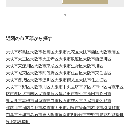
1
近隣の市区郡から探す
大阪市都島区
大阪市福島区
大阪市此花区
大阪市西区
大阪市港区
大阪市大正区
大阪市天王寺区
大阪市浪速区
大阪市西淀川区
大阪市東淀川区
大阪市東成区
大阪市生野区
大阪市旭区
大阪市城東区
大阪市阿倍野区
大阪市住吉区
大阪市東住吉区
大阪市西成区
大阪市淀川区
大阪市鶴見区
大阪市住之江区
大阪市平野区
大阪市北区
大阪市中央区
堺市堺区
堺市中区
堺市東区
堺市西区
堺市南区
堺市美原区
岸和田市
豊中市
池田市
吹田市
泉大津市
高槻市
貝塚市
守口市
枚方市
茨木市
八尾市
泉佐野市
寝屋川市
河内長野市
松原市
大東市
和泉市
箕面市
柏原市
羽曳野市
門真市
摂津市
高石市
東大阪市
泉南市
四條畷市
交野市
豊能郡能勢町
泉北郡忠岡町