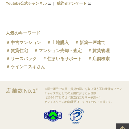
Youtube公式チャンネル
成約者アンケート
人気のキーワード
中古マンション
土地購入
新築一戸建て
賃貸住宅
マンション売却・査定
賃貸管理
リースバック
住まいるサポート
店舗検索
ケインコスギさん
※同一屋号で売買・賃貸の両方を取り扱う不動産仲介フラン
No.1
店舗数
※
チャイズ業としての全国における店舗数
（2026年7月時点／東京商工リサーチ調べ）
センチュリー21の加盟店は、すべて独立・自営です。