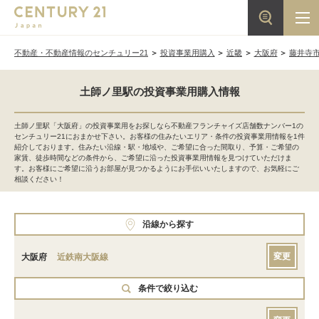
不動産・不動産情報のセンチュリー21
投資事業用購入
近畿
大阪府
藤井寺
土師ノ里駅の投資事業用購入情報
土師ノ里駅「大阪府」の投資事業用をお探しなら不動産フランチャイズ店舗数ナンバー1の
センチュリー21におまかせ下さい。お客様の住みたいエリア・条件の投資事業用情報を1件
紹介しております。住みたい沿線・駅・地域や、ご希望に合った間取り、予算・ご希望の
家賃、徒歩時間などの条件から、ご希望に沿った投資事業用情報を見つけていただけま
す。お客様にご希望に沿うお部屋が見つかるようにお手伝いいたしますので、お気軽にご
相談ください！
沿線から探す
変更
大阪府
近鉄南大阪線
条件で絞り込む