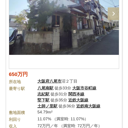
650万円
大阪府
八尾市
沼２丁目
所在地
八尾南駅
徒歩33分
大阪市谷町線
最寄り駅
志紀駅
徒歩31分
関西本線
堅下駅
徒歩35分
近鉄大阪線
土師ノ里駅
徒歩36分
近鉄南大阪線
54.79m²
敷地面積
11.07% （満室時: 11.07%）
利回り
72万円／年 （満室時: 72万円／年）
収入