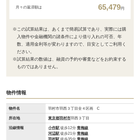
65,479
月々の返済額は
円
※この試算結果は、あくまで簡易試算であり、実際には購
入物件や金融機関の諸条件により借り入れの可否、年
数、適用金利等が変わりますので、目安としてご利用く
ださい。
※試算結果の数値は、融資の予約や審査などをお約束する
ものではありません。
物件情報
物件名
羽村市羽西３丁目全４区画 C
所在地
東京都羽村市
羽西３丁目
沿線情報
小作駅
徒歩12分
青梅線
河辺駅
徒歩21分
青梅線
羽村駅
徒歩35分
青梅線