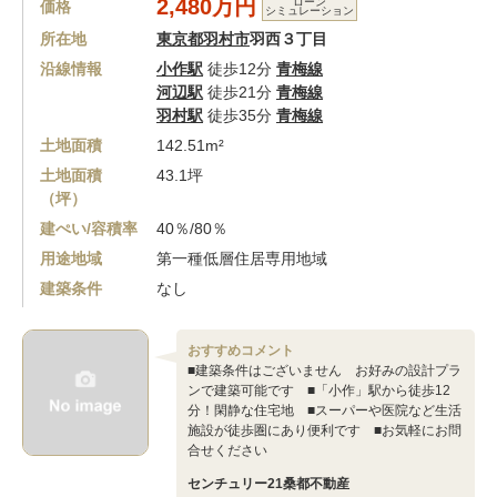
2,480万円
ローン
価格
シミュレーション
所在地
東京都羽村市
羽西３丁目
沿線情報
小作駅
徒歩12分
青梅線
河辺駅
徒歩21分
青梅線
羽村駅
徒歩35分
青梅線
土地面積
142.51m²
土地面積
43.1坪
（坪）
建ぺい/容積率
40％/80％
用途地域
第一種低層住居専用地域
建築条件
なし
おすすめコメント
■建築条件はございません お好みの設計プラ
ンで建築可能です ■「小作」駅から徒歩12
分！閑静な住宅地 ■スーパーや医院など生活
施設が徒歩圏にあり便利です ■お気軽にお問
合せください
センチュリー21桑都不動産