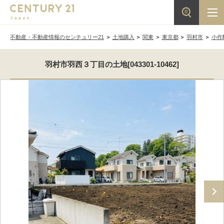
不動産・不動産情報のセンチュリー21
土地購入
関東
東京都
羽村市
小作
羽村市羽西３丁目の土地[043301-10462]