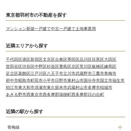
東京都羽村市の不動産を探す
マンション
新築一戸建て
中古一戸建て
土地
事業用
近隣エリアから探す
千代田区
港区
新宿区
文京区
台東区
墨田区
品川区
目黒区
大田区
世田谷区
渋谷区
中野区
杉並区
豊島区
北区
荒川区
板橋区
練馬区
足立区
葛飾区
江戸川区
八王子市
立川市
武蔵野市
三鷹市
青梅市
府中市
昭島市
町田市
小平市
日野市
東村山市
国分寺市
国立市
福生市
狛江市
東大和市
清瀬市
東久留米市
武蔵村山市
多摩市
稲城市
あきる野市
西東京市
西多摩郡瑞穂町
西多摩郡日の出町
近隣の駅から探す
青梅線