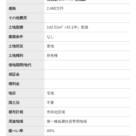
価格
2,480万円
その他費用
土地面積
142.51m²（43.1坪）実測
建築条件
なし
土地状況
更地
土地権利
所有権
借地期間/地代
保証金
権利金
地目
宅地
国土法
不要
都市計画
市街化区域
用途地域
第一種低層住居専用地域
建ぺい率
40%