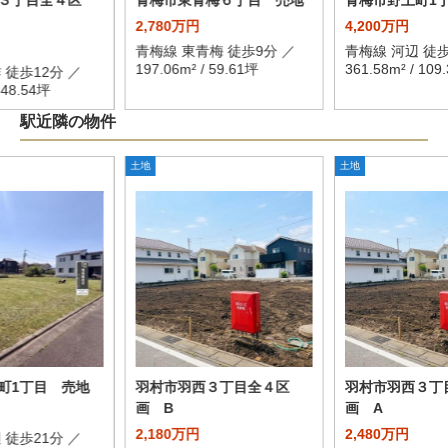
３丁目全４区
青梅市東青梅６丁目 売地
青梅市野上町1
2,780万円
4,200万円
青梅線 東青梅 徒歩9分 ／
青梅線 河辺 徒歩
197.06m² / 59.61坪
361.58m² / 109
 徒歩12分 ／
/ 48.54坪
駅近隣の物件
土地
土地
町1丁目 売地
羽村市羽西３丁目全４区
羽村市羽西３丁
画 B
画 A
2,180万円
2,480万円
 徒歩21分 ／