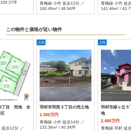
/ 109.37坪
青梅線 小作 徒歩12分 ／
青梅線 小作 徒歩
160.49m² / 48.54坪
141.46m² / 42.
この物件と価格が近い物件
土地
土地
3丁目 売地 全
羽村市羽西３丁目の売土地
羽村市緑ヶ丘５
号区
地
2,380万円
2,480万円
青梅線 小作 徒歩14分 ／
133.36m² / 40.34坪
 徒歩12分 ／
青梅線 羽村 徒歩