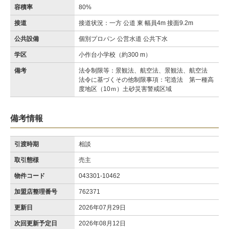
容積率
80%
接道
接道状況：一方 公道 東 幅員4m 接面9.2m
公共設備
個別プロパン 公営水道 公共下水
学区
小作台小学校（約300 m）
備考
法令制限等：景観法、航空法、景観法、航空法
法令に基づくその他制限事項：宅造法 第一種高
度地区（10ｍ）土砂災害警戒区域
備考情報
引渡時期
相談
取引態様
売主
物件コード
043301-10462
加盟店整理番号
762371
更新日
2026年07月29日
次回更新予定日
2026年08月12日