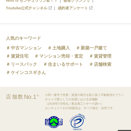
Who is センチュリワン君！？
接客グランプリ
Youtube公式チャンネル
成約者アンケート
人気のキーワード
中古マンション
土地購入
新築一戸建て
賃貸住宅
マンション売却・査定
賃貸管理
リースバック
住まいるサポート
店舗検索
ケインコスギさん
※同一屋号で売買・賃貸の両方を取り扱う不動産仲介フラン
No.1
店舗数
※
チャイズ業としての全国における店舗数
（2026年7月時点／東京商工リサーチ調べ）
センチュリー21の加盟店は、すべて独立・自営です。