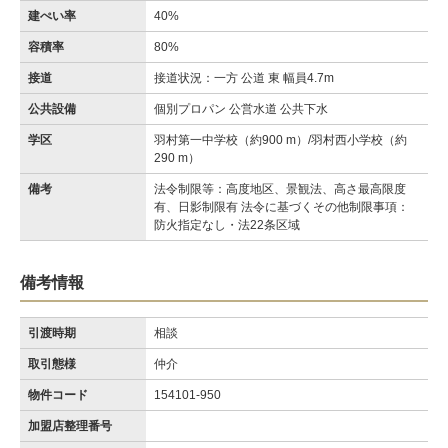
建ぺい率
40%
容積率
80%
接道
接道状況：一方 公道 東 幅員4.7m
公共設備
個別プロパン 公営水道 公共下水
学区
羽村第一中学校（約900 m）/羽村西小学校（約
290 m）
備考
法令制限等：高度地区、景観法、高さ最高限度
有、日影制限有 法令に基づくその他制限事項：
防火指定なし・法22条区域
備考情報
引渡時期
相談
取引態様
仲介
物件コード
154101-950
加盟店整理番号