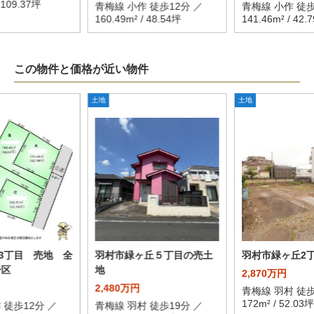
/ 109.37坪
青梅線 小作 徒歩12分 ／
青梅線 小作 徒歩
160.49m² / 48.54坪
141.46m² / 42.
この物件と価格が近い物件
土地
土地
3丁目 売地 全
羽村市緑ヶ丘５丁目の売土
羽村市緑ヶ丘2
号区
地
2,870万円
2,480万円
青梅線 羽村 徒歩
172m² / 52.03坪
 徒歩12分 ／
青梅線 羽村 徒歩19分 ／