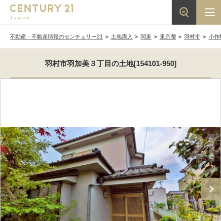
不動産・不動産情報のセンチュリー21
土地購入
関東
東京都
羽村市
小作
羽村市羽加美３丁目の土地[154101-950]