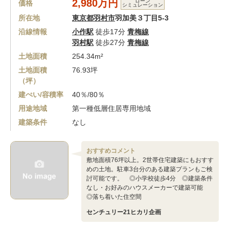
2,980万円
ローン
価格
シミュレーション
所在地
東京都羽村市
羽加美３丁目5-3
沿線情報
小作駅
徒歩17分
青梅線
羽村駅
徒歩27分
青梅線
土地面積
254.34m²
土地面積
76.93坪
（坪）
建ぺい/容積率
40％/80％
用途地域
第一種低層住居専用地域
建築条件
なし
おすすめコメント
敷地面積76坪以上。2世帯住宅建築にもおすす
めの土地。駐車3台分のある建築プランもご検
討可能です。 ◎小学校徒歩4分 ◎建築条件
なし・お好みのハウスメーカーで建築可能
◎落ち着いた住空間
センチュリー21ヒカリ企画