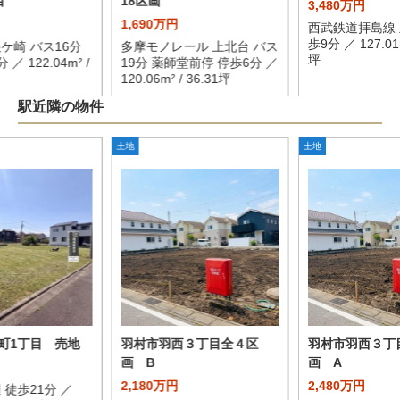
目
18区画
3,480万円
1,690万円
西武鉄道拝島線 
歩9分 ／ 127.01m
ケ崎 バス16分
多摩モノレール 上北台 バス
坪
／ 122.04m² /
19分 薬師堂前停 停歩6分 ／
120.06m² / 36.31坪
駅近隣の物件
土地
土地
町1丁目 売地
羽村市羽西３丁目全４区
羽村市羽西３丁
画 B
画 A
2,180万円
2,480万円
 徒歩21分 ／