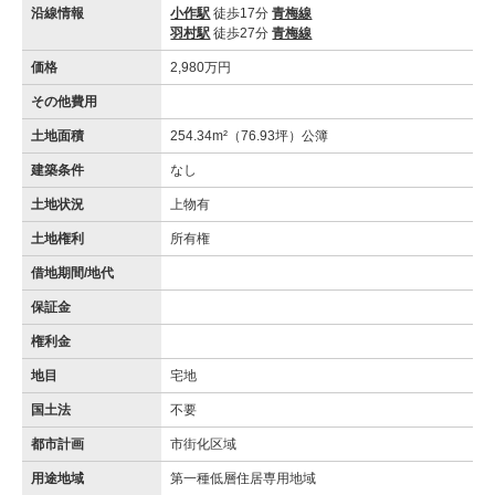
沿線情報
小作駅
徒歩17分
青梅線
羽村駅
徒歩27分
青梅線
価格
2,980万円
その他費用
土地面積
254.34m²（76.93坪）公簿
建築条件
なし
土地状況
上物有
土地権利
所有権
借地期間/地代
保証金
権利金
地目
宅地
国土法
不要
都市計画
市街化区域
用途地域
第一種低層住居専用地域