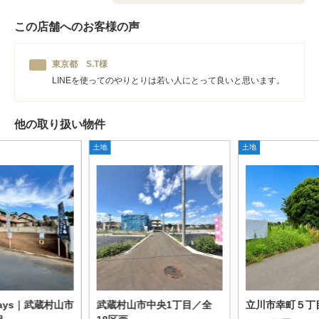
この店舗へのお客様の声
東京都 S.T様
LINEを使ってのやりとりは若い人にとって良いと思います。
他の取り扱い物件
土地
土地
ays｜武蔵村山市
武蔵村山市中央1丁目／全
立川市幸町５丁