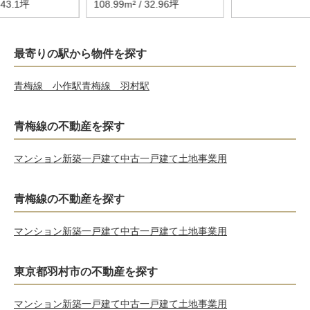
 43.1坪
108.99m² / 32.96坪
最寄りの駅から物件を探す
青梅線 小作駅
青梅線 羽村駅
青梅線の不動産を探す
マンション
新築一戸建て
中古一戸建て
土地
事業用
青梅線の不動産を探す
マンション
新築一戸建て
中古一戸建て
土地
事業用
東京都羽村市の不動産を探す
マンション
新築一戸建て
中古一戸建て
土地
事業用