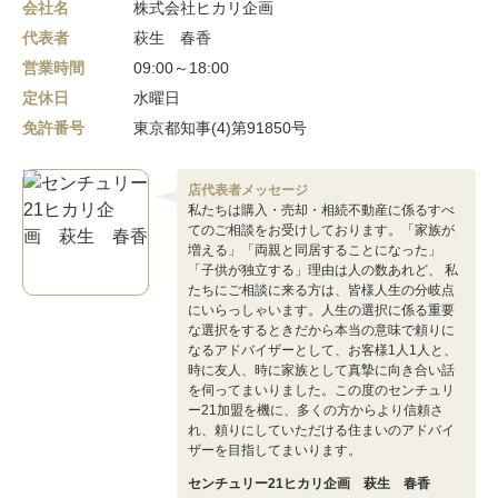
会社名
株式会社ヒカリ企画
代表者
萩生 春香
営業時間
09:00～18:00
定休日
水曜日
免許番号
東京都知事(4)第91850号
店代表者メッセージ
私たちは購入・売却・相続不動産に係るすべ
てのご相談をお受けしております。「家族が
増える」「両親と同居することになった」
「子供が独立する」理由は人の数あれど、 私
たちにご相談に来る方は、皆様人生の分岐点
にいらっしゃいます。人生の選択に係る重要
な選択をするときだから本当の意味で頼りに
なるアドバイザーとして、お客様1人1人と、
時に友人、時に家族として真摯に向き合い話
を伺ってまいりました。この度のセンチュリ
ー21加盟を機に、多くの方からより信頼さ
れ、頼りにしていただける住まいのアドバイ
ザーを目指してまいります。
センチュリー21ヒカリ企画 萩生 春香