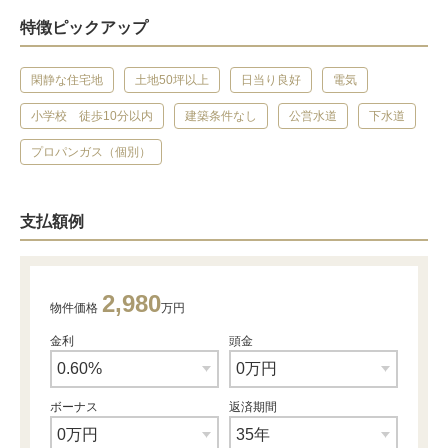
特徴ピックアップ
閑静な住宅地
土地50坪以上
日当り良好
電気
小学校 徒歩10分以内
建築条件なし
公営水道
下水道
プロパンガス（個別）
支払額例
2,980
物件価格
万円
金利
頭金
ボーナス
返済期間