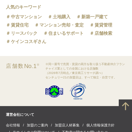
人気のキーワード
中古マンション
土地購入
新築一戸建て
賃貸住宅
マンション売却・査定
賃貸管理
リースバック
住まいるサポート
店舗検索
ケインコスギさん
※同一屋号で売買・賃貸の両方を取り扱う不動産仲介フラン
No.1
店舗数
※
チャイズ業としての全国における店舗数
（2026年7月時点／東京商工リサーチ調べ）
センチュリー21の加盟店は、すべて独立・自営です。
運営会社について
会社情報
加盟のご案内
加盟店人材募集
個人情報保護方針