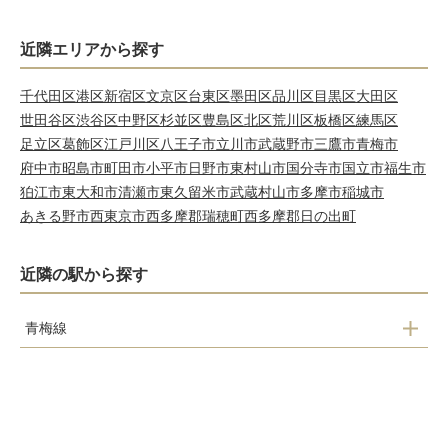
近隣エリアから探す
千代田区
港区
新宿区
文京区
台東区
墨田区
品川区
目黒区
大田区
世田谷区
渋谷区
中野区
杉並区
豊島区
北区
荒川区
板橋区
練馬区
足立区
葛飾区
江戸川区
八王子市
立川市
武蔵野市
三鷹市
青梅市
府中市
昭島市
町田市
小平市
日野市
東村山市
国分寺市
国立市
福生市
狛江市
東大和市
清瀬市
東久留米市
武蔵村山市
多摩市
稲城市
あきる野市
西東京市
西多摩郡瑞穂町
西多摩郡日の出町
近隣の駅から探す
青梅線
羽村駅
小作駅