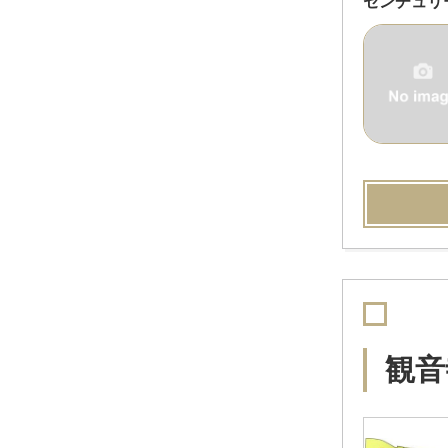
センチュリ
観音