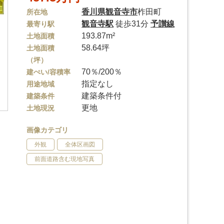
香川県
観音寺市
柞田町
所在地
観音寺駅
徒歩31分
予讃線
最寄り駅
193.87m²
土地面積
58.64坪
土地面積
（坪）
70％/200％
建ぺい/容積率
指定なし
用途地域
建築条件付
建築条件
更地
土地現況
画像カテゴリ
外観
全体区画図
前面道路含む現地写真