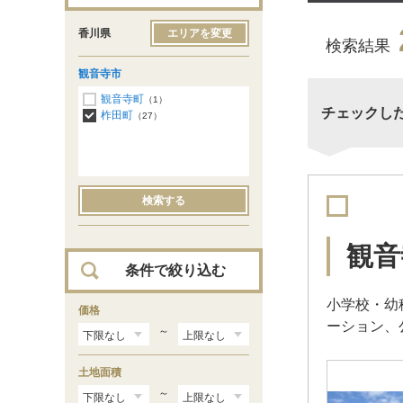
香川県
エリアを変更
検索結果
観音寺市
観音寺町
（1）
チェックし
柞田町
（27）
検索する
観音
条件で絞り込む
小学校・幼
価格
ーション、
～
土地面積
～