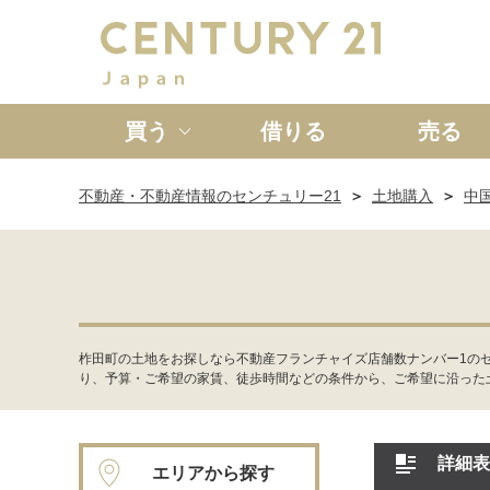
買う
借りる
売る
不動産・不動産情報のセンチュリー21
土地購入
中
新築一戸建て
中古一戸
柞田町の土地をお探しなら不動産フランチャイズ店舗数ナンバー1の
り、予算・ご希望の家賃、徒歩時間などの条件から、ご希望に沿った
詳細表
エリアから探す