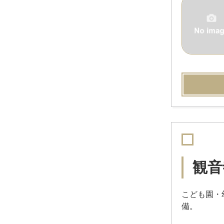
観音
こども園・
備。