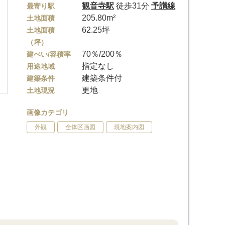
観音寺駅
徒歩31分
予讃線
最寄り駅
205.80m²
土地面積
62.25坪
土地面積
（坪）
70％/200％
建ぺい/容積率
指定なし
用途地域
建築条件付
建築条件
更地
土地現況
画像カテゴリ
外観
全体区画図
現地案内図