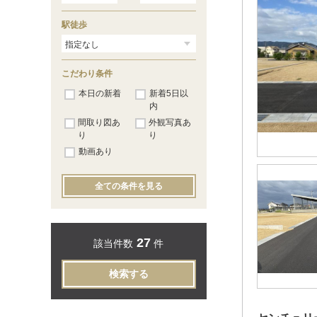
駅徒歩
こだわり条件
本日の新着
新着5日以
内
間取り図あ
外観写真あ
り
り
動画あり
全ての条件を見る
27
該当件数
件
検索する