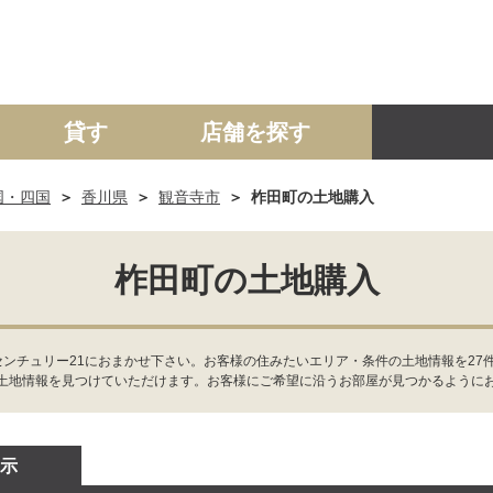
貸す
店舗を探す
国・四国
香川県
観音寺市
柞田町の土地購入
建て
マンション
土地
事業投資用
柞田町の土地購入
センチュリー21におまかせ下さい。お客様の住みたいエリア・条件の土地情報を27
土地情報を見つけていただけます。お客様にご希望に沿うお部屋が見つかるように
示