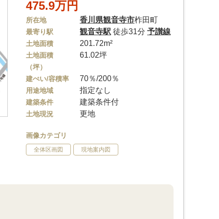
475.9万円
香川県
観音寺市
柞田町
所在地
観音寺駅
徒歩31分
予讃線
最寄り駅
201.72m²
土地面積
61.02坪
土地面積
（坪）
70％/200％
建ぺい/容積率
指定なし
用途地域
建築条件付
建築条件
更地
土地現況
画像カテゴリ
全体区画図
現地案内図