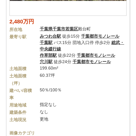
2,480万円
千葉県
千葉市若葉区
殿台町
所在地
みつわ台駅
徒歩15分
千葉都市モノレール
最寄り駅
千葉駅
バス15分 団地入口停 停歩2分
総武・
中央緩行線
作草部駅
徒歩22分
千葉都市モノレール
穴川駅
徒歩24分
千葉都市モノレール
199.60m²
土地面積
60.37坪
土地面積
（坪）
50％/100％
建ぺい/容積
率
指定なし
用途地域
なし
建築条件
更地
土地現況
画像カテゴリ