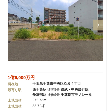
1億6,000万円
千葉県
千葉市中央区
松波４丁目
所在地
西千葉駅
徒歩9分
総武・中央緩行線
最寄り駅
作草部駅
徒歩9分
千葉都市モノレール
276.78m²
土地面積
83.72坪
土地面積