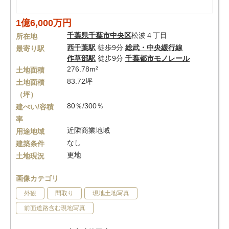
1億6,000万円
千葉県
千葉市中央区
松波４丁目
所在地
西千葉駅
徒歩9分
総武・中央緩行線
最寄り駅
作草部駅
徒歩9分
千葉都市モノレール
276.78m²
土地面積
83.72坪
土地面積
（坪）
80％/300％
建ぺい/容積
率
近隣商業地域
用途地域
なし
建築条件
更地
土地現況
画像カテゴリ
外観
間取り
現地土地写真
前面道路含む現地写真