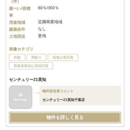
（坪）
80％/300％
建ぺい/容積
率
近隣商業地域
用途地域
なし
建築条件
更地
土地現況
画像カテゴリ
外観
間取り
現地土地写真
前面道路含む現地写真
センチュリー21英知
物件担当者コメント
センチュリー21英知千葉店
物件を詳しく見る