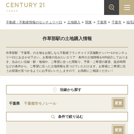
不動産・不動産情報のセンチュリー21
土地購入
関東
千葉県
千葉市
稲毛
作草部駅の土地購入情報
作草部駅「千葉県」の土地をお探しなら不動産フランチャイズ店舗数ナンバー1のセンチュ
リー21におまかせ下さい。お客様の住みたいエリア・条件の土地情報を6件紹介しておりま
す。住みたい沿線・駅・地域や、ご希望に合った間取り、予算・ご希望の家賃、徒歩時間
などの条件から、ご希望に沿った土地情報を見つけていただけます。お客様にご希望に沿
うお部屋が見つかるようにお手伝いいたしますので、お気軽にご相談ください！
沿線から探す
変更
千葉県
千葉都市モノレール
条件で絞り込む
変更