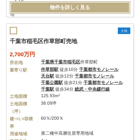
物件を詳しく見る
土地
千葉市稲毛区作草部町売地
2,700万円
千葉県
千葉市稲毛区
作草部町
所在地
作草部駅
徒歩10分
千葉都市モノレール
最寄り駅
天台駅
徒歩12分
千葉都市モノレール
千葉公園駅
徒歩21分
千葉都市モノレール
千葉駅
徒歩34分
総武・中央緩行線
125.93m²
土地面積
38.09坪
土地面積
（坪）
60％/200％
建ぺい/容積
率
第二種中高層住居専用地域
用途地域