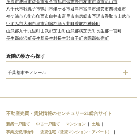
茂原市
成田市
佐倉市
東金市
旭市
習志野市
柏市
市原市
流山市
八千代市
我孫子市
鴨川市
鎌ケ谷市
君津市
富津市
浦安市
四街道市
袖ケ浦市
八街市
印西市
白井市
富里市
南房総市
匝瑳市
香取市
山武市
いすみ市
大網白里市
印旛郡酒々井町
香取郡神崎町
山武郡九十九里町
山武郡芝山町
山武郡横芝光町
長生郡一宮町
長生郡睦沢町
長生郡長生村
長生郡白子町
夷隅郡御宿町
近隣の駅から探す
千葉都市モノレール
桜木
小倉台
千城台北
千城台
不動産売買・賃貸情報のセンチュリー21総合サイト
新築一戸建て
中古一戸建て
マンション
土地
事業投資用物件
賃貸住宅（賃貸マンション・アパート）