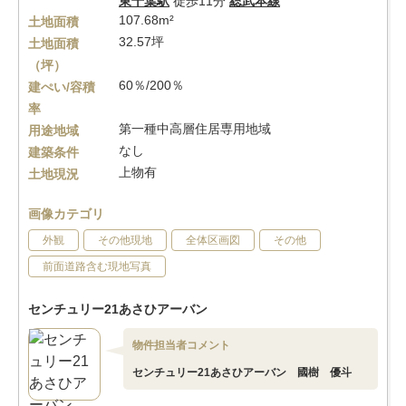
東千葉駅
徒歩11分
総武本線
107.68m²
土地面積
32.57坪
土地面積
（坪）
60％/200％
建ぺい/容積
率
第一種中高層住居専用地域
用途地域
なし
建築条件
上物有
土地現況
画像カテゴリ
外観
その他現地
全体区画図
その他
前面道路含む現地写真
センチュリー21あさひアーバン
物件担当者コメント
センチュリー21あさひアーバン 國樹 優斗