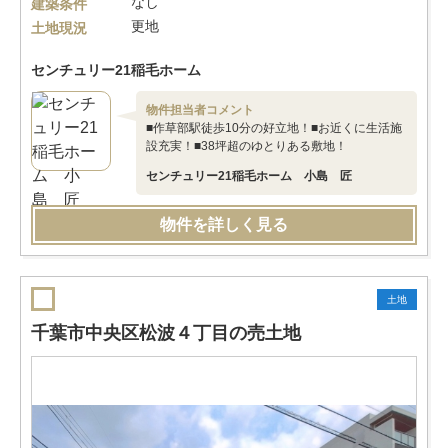
なし
建築条件
更地
土地現況
センチュリー21稲毛ホーム
物件担当者コメント
■作草部駅徒歩10分の好立地！■お近くに生活施
設充実！■38坪超のゆとりある敷地！
センチュリー21稲毛ホーム 小島 匠
物件を詳しく見る
土地
千葉市中央区松波４丁目の売土地