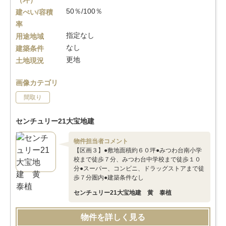
（坪）
50％/100％
建ぺい/容積
率
指定なし
用途地域
なし
建築条件
更地
土地現況
画像カテゴリ
間取り
センチュリー21大宝地建
物件担当者コメント
【区画３】●敷地面積約６０坪●みつわ台南小学
校まで徒歩７分、みつわ台中学校まで徒歩１０
分●スーパー、コンビニ、ドラッグストアまで徒
歩７分圏内●建築条件なし
センチュリー21大宝地建 黄 泰植
物件を詳しく見る