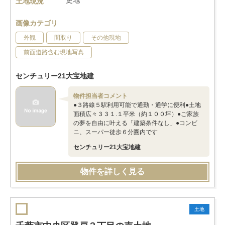
更地
土地現況
画像カテゴリ
外観
間取り
その他現地
前面道路含む現地写真
センチュリー21大宝地建
物件担当者コメント
●３路線５駅利用可能で通勤・通学に便利●土地
面積広々３３１.１平米（約１００坪）●ご家族
の夢を自由に叶える「建築条件なし」●コンビ
ニ、スーパー徒歩６分圏内です
センチュリー21大宝地建
物件を詳しく見る
土地