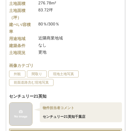
276.78m²
土地面積
83.72坪
土地面積
（坪）
80％/300％
建ぺい/容積
率
近隣商業地域
用途地域
なし
建築条件
更地
土地現況
画像カテゴリ
外観
間取り
現地土地写真
前面道路含む現地写真
センチュリー21英知
物件担当者コメント
センチュリー21英知千葉店