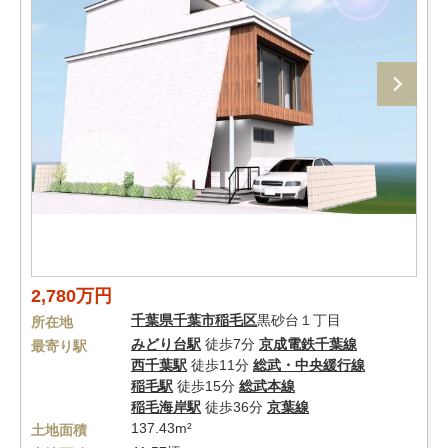
2,780万円
千葉県
千葉市稲毛区
黒砂台１丁目
所在地
みどり台駅
徒歩7分
京成電鉄千葉線
最寄り駅
西千葉駅
徒歩11分
総武・中央緩行線
稲毛駅
徒歩15分
総武本線
稲毛海岸駅
徒歩36分
京葉線
137.43m²
土地面積