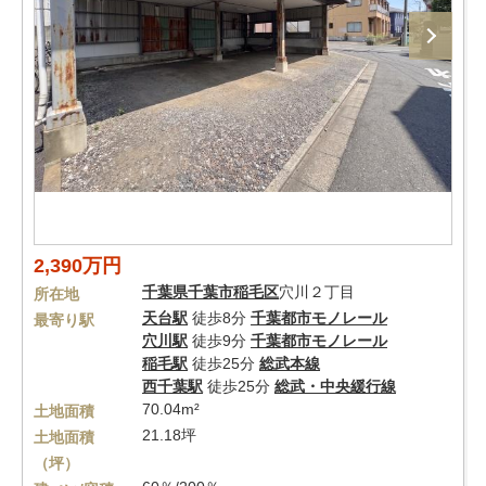
2,390万円
千葉県
千葉市稲毛区
穴川２丁目
所在地
天台駅
徒歩8分
千葉都市モノレール
最寄り駅
穴川駅
徒歩9分
千葉都市モノレール
稲毛駅
徒歩25分
総武本線
西千葉駅
徒歩25分
総武・中央緩行線
70.04m²
土地面積
21.18坪
土地面積
（坪）