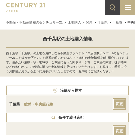
不動産・不動産情報のセンチュリー21
土地購入
関東
千葉県
千葉市
中央
西千葉駅の土地購入情報
西千葉駅「千葉県」の土地をお探しなら不動産フランチャイズ店舗数ナンバー1のセンチュ
リー21におまかせ下さい。お客様の住みたいエリア・条件の土地情報を8件紹介しておりま
す。住みたい沿線・駅・地域や、ご希望に合った間取り、予算・ご希望の家賃、徒歩時間
などの条件から、ご希望に沿った土地情報を見つけていただけます。お客様にご希望に沿
うお部屋が見つかるようにお手伝いいたしますので、お気軽にご相談ください！
沿線から探す
変更
千葉県
総武・中央緩行線
条件で絞り込む
変更