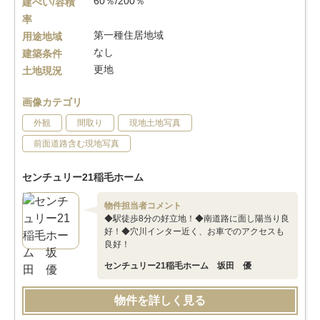
60％/200％
建ぺい/容積
率
第一種住居地域
用途地域
なし
建築条件
更地
土地現況
画像カテゴリ
外観
間取り
現地土地写真
前面道路含む現地写真
センチュリー21稲毛ホーム
物件担当者コメント
◆駅徒歩8分の好立地！◆南道路に面し陽当り良
好！◆穴川インター近く、お車でのアクセスも
良好！
センチュリー21稲毛ホーム 坂田 優
物件を詳しく見る