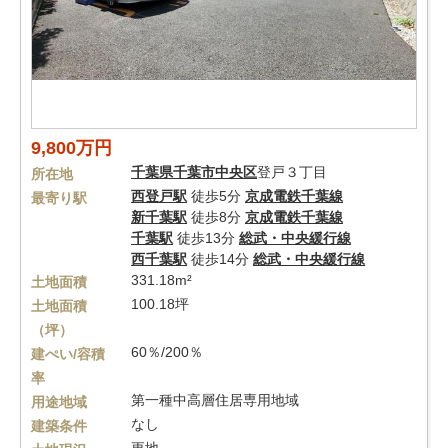
9,800万円
千葉県
千葉市中央区
登戸３丁目
所在地
西登戸駅
徒歩5分
京成電鉄千葉線
最寄り駅
新千葉駅
徒歩8分
京成電鉄千葉線
千葉駅
徒歩13分
総武・中央緩行線
西千葉駅
徒歩14分
総武・中央緩行線
331.18m²
土地面積
100.18坪
土地面積
（坪）
60％/200％
建ぺい/容積
率
第一種中高層住居専用地域
用途地域
なし
建築条件