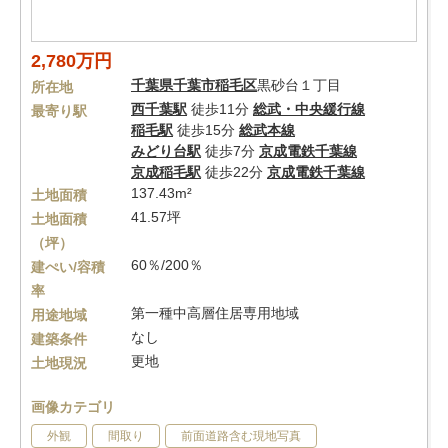
2,780万円
千葉県
千葉市稲毛区
黒砂台１丁目
所在地
西千葉駅
徒歩11分
総武・中央緩行線
最寄り駅
稲毛駅
徒歩15分
総武本線
みどり台駅
徒歩7分
京成電鉄千葉線
京成稲毛駅
徒歩22分
京成電鉄千葉線
137.43m²
土地面積
41.57坪
土地面積
（坪）
60％/200％
建ぺい/容積
率
第一種中高層住居専用地域
用途地域
なし
建築条件
更地
土地現況
画像カテゴリ
外観
間取り
前面道路含む現地写真