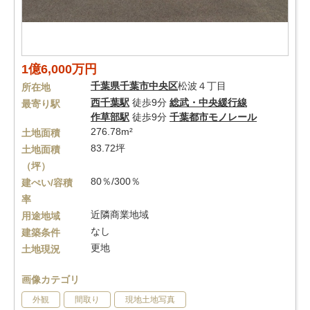
1億6,000万円
千葉県
千葉市中央区
松波４丁目
所在地
西千葉駅
徒歩9分
総武・中央緩行線
最寄り駅
作草部駅
徒歩9分
千葉都市モノレール
276.78m²
土地面積
83.72坪
土地面積
（坪）
80％/300％
建ぺい/容積
率
近隣商業地域
用途地域
なし
建築条件
更地
土地現況
画像カテゴリ
外観
間取り
現地土地写真