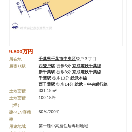
9,800万円
千葉県
千葉市中央区
登戸３丁目
所在地
西登戸駅
徒歩5分
京成電鉄千葉線
最寄り駅
新千葉駅
徒歩8分
京成電鉄千葉線
千葉駅
徒歩13分
総武本線
西千葉駅
徒歩14分
総武・中央緩行線
331.18m²
土地面積
100.18坪
土地面積
（坪）
60％/200％
建ぺい/容積
率
第一種中高層住居専用地域
用途地域