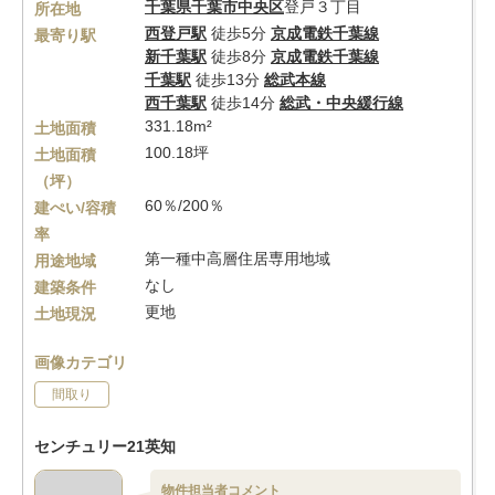
千葉県
千葉市中央区
登戸３丁目
所在地
西登戸駅
徒歩5分
京成電鉄千葉線
最寄り駅
新千葉駅
徒歩8分
京成電鉄千葉線
千葉駅
徒歩13分
総武本線
西千葉駅
徒歩14分
総武・中央緩行線
331.18m²
土地面積
100.18坪
土地面積
（坪）
60％/200％
建ぺい/容積
率
第一種中高層住居専用地域
用途地域
なし
建築条件
更地
土地現況
画像カテゴリ
間取り
センチュリー21英知
物件担当者コメント