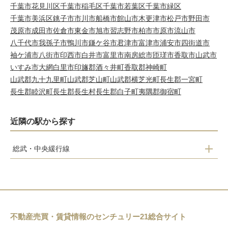
千葉市花見川区
千葉市稲毛区
千葉市若葉区
千葉市緑区
千葉市美浜区
銚子市
市川市
船橋市
館山市
木更津市
松戸市
野田市
茂原市
成田市
佐倉市
東金市
旭市
習志野市
柏市
市原市
流山市
八千代市
我孫子市
鴨川市
鎌ケ谷市
君津市
富津市
浦安市
四街道市
袖ケ浦市
八街市
印西市
白井市
富里市
南房総市
匝瑳市
香取市
山武市
いすみ市
大網白里市
印旛郡酒々井町
香取郡神崎町
山武郡九十九里町
山武郡芝山町
山武郡横芝光町
長生郡一宮町
長生郡睦沢町
長生郡長生村
長生郡白子町
夷隅郡御宿町
近隣の駅から探す
総武・中央緩行線
東船橋
船橋
西船橋
不動産売買・賃貸情報のセンチュリー21総合サイト
下総中山