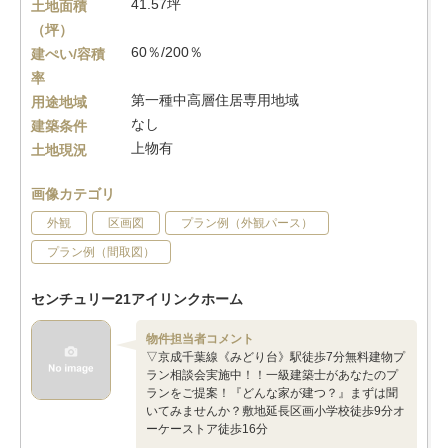
41.57坪
土地面積
（坪）
60％/200％
建ぺい/容積
率
第一種中高層住居専用地域
用途地域
なし
建築条件
上物有
土地現況
画像カテゴリ
外観
区画図
プラン例（外観パース）
プラン例（間取図）
センチュリー21アイリンクホーム
物件担当者コメント
▽京成千葉線《みどり台》駅徒歩7分無料建物プ
ラン相談会実施中！！一級建築士があなたのプ
ランをご提案！『どんな家が建つ？』まずは聞
いてみませんか？敷地延長区画小学校徒歩9分オ
ーケーストア徒歩16分