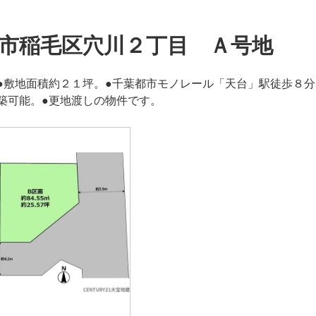
市稲毛区穴川２丁目 Ａ号地
●敷地面積約２１坪。●千葉都市モノレール「天台」駅徒歩８分
築可能。●更地渡しの物件です。