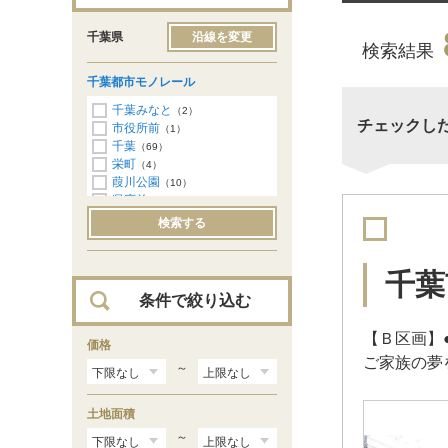
千葉県
沿線を変更
検索結果
千葉都市モノレール
千葉みなと
（2）
チェックし
市役所前
（1）
千葉
（69）
栄町
（4）
葭川公園
（10）
県庁前
（9）
千葉公園
（2）
検索する
作草部
（6）
天台
（8）
穴川
（25）
千葉
スポーツセンター
（20）
条件で絞り込む
動物公園
（8）
みつわ台
（16）
【Ｂ区画】
都賀
価格
（30）
ご家族の夢
桜木
（17）
～
小倉台
（16）
千城台北
（13）
土地面積
千城台
（13）
～