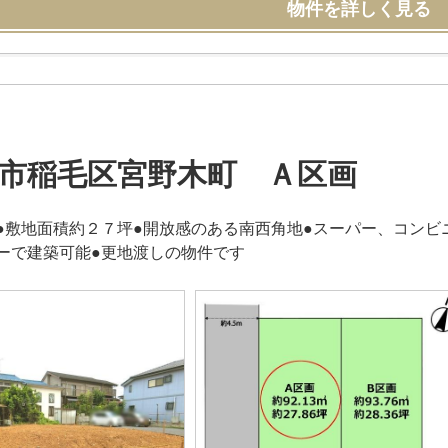
物件を詳しく見る
市稲毛区宮野木町 Ａ区画
●敷地面積約２７坪●開放感のある南西角地●スーパー、コンビ
ーで建築可能●更地渡しの物件です