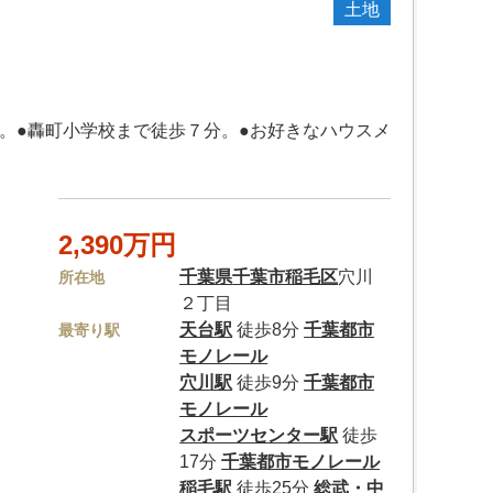
土地
。●轟町小学校まで徒歩７分。●お好きなハウスメ
2,390万円
千葉県
千葉市稲毛区
穴川
所在地
２丁目
天台駅
徒歩8分
千葉都市
最寄り駅
モノレール
穴川駅
徒歩9分
千葉都市
モノレール
スポーツセンター駅
徒歩
17分
千葉都市モノレール
稲毛駅
徒歩25分
総武・中