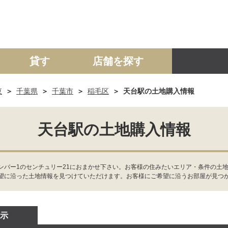
貸す
店舗を探す
東
千葉県
千葉市
稲毛区
天台駅の土地購入情報
建て
マンション
土地
事業投資用
天台駅の土地購入情報
ンバー1のセンチュリー21におまかせ下さい。お客様の住みたいエリア・条件の土
望に沿った土地情報を見つけていただけます。お客様にご希望に沿うお部屋が見つ
示