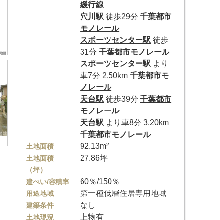
緩行線
穴川駅
徒歩29分
千葉都市
モノレール
スポーツセンター駅
徒歩
31分
千葉都市モノレール
スポーツセンター駅
より
車7分 2.50km
千葉都市モ
ノレール
天台駅
徒歩39分
千葉都市
モノレール
天台駅
より車8分 3.20km
千葉都市モノレール
92.13m²
土地面積
27.86坪
土地面積
（坪）
60％/150％
建ぺい/容積率
第一種低層住居専用地域
用途地域
なし
建築条件
上物有
土地現況