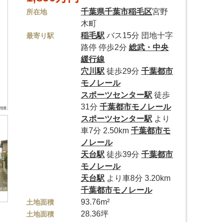
千葉県
千葉市稲毛区
宮野
所在地
木町
稲毛駅
バス15分 団地十字
最寄り駅
路停 停歩2分
総武・中央
緩行線
穴川駅
徒歩29分
千葉都市
モノレール
スポーツセンター駅
徒歩
31分
千葉都市モノレール
スポーツセンター駅
より
車7分 2.50km
千葉都市モ
ノレール
天台駅
徒歩39分
千葉都市
モノレール
天台駅
より車8分 3.20km
千葉都市モノレール
93.76m²
土地面積
28.36坪
土地面積