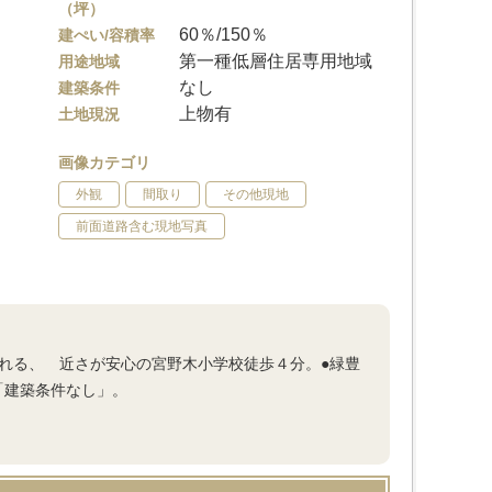
（坪）
60％/150％
建ぺい/容積率
第一種低層住居専用地域
用途地域
なし
建築条件
上物有
土地現況
画像カテゴリ
外観
間取り
その他現地
前面道路含む現地写真
られる、 近さが安心の宮野木小学校徒歩４分。●緑豊
「建築条件なし」。