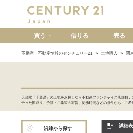
買う
借りる
売る
不動産・不動産情報のセンチュリー21
土地購入
関
新築一戸建て
中古一戸
天台駅「千葉県」の土地をお探しなら不動産フランチャイズ店舗数ナ
合った間取り、予算・ご希望の家賃、徒歩時間などの条件から、ご希
詳細表
沿線から探す