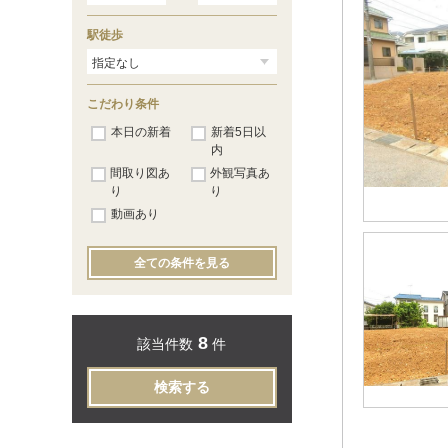
駅徒歩
こだわり条件
本日の新着
新着5日以
内
間取り図あ
外観写真あ
り
り
動画あり
全ての条件を見る
8
該当件数
件
検索する