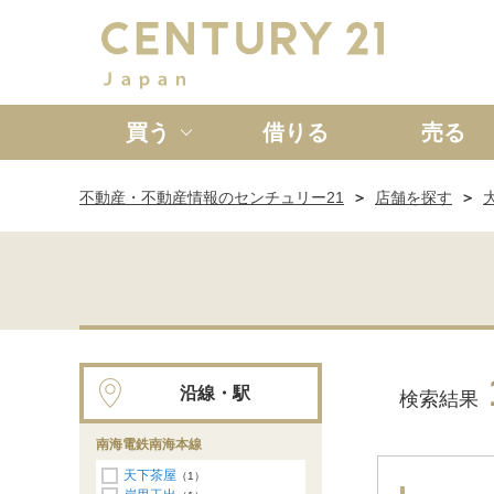
買う
借りる
売る
不動産・不動産情報のセンチュリー21
店舗を探す
新築一戸建て
中古一戸
沿線・駅
検索結果
南海電鉄南海本線
天下茶屋
（1）