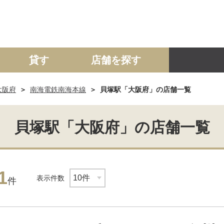
貸す
店舗を探す
大阪府
南海電鉄南海本線
貝塚駅「大阪府」の店舗一覧
建て
マンション
土地
事業投資用
貝塚駅「大阪府」の店舗一覧
1
表示件数
件