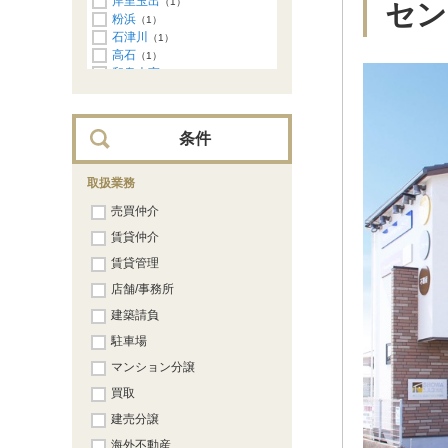
岸里玉出
（1）
セン
粉浜
（1）
石津川
（1）
高石
（1）
和泉大宮
（1）
岸和田
（1）
貝塚
（1）
条件
取扱業務
売買仲介
賃貸仲介
賃貸管理
店舗/事務所
建築請負
駐車場
マンション分譲
買取
建売分譲
海外不動産