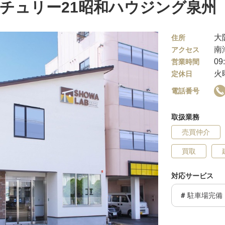
チュリー21昭和ハウジング泉州
大
住所
南
アクセス
09
営業時間
火
定休日
電話番号
取扱業務
売買仲介
買取
対応サービス
駐車場完備