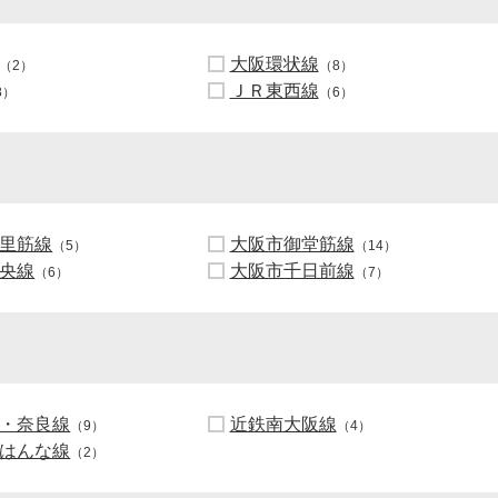
大阪環状線
（2）
（8）
ＪＲ東西線
8）
（6）
里筋線
大阪市御堂筋線
（5）
（14）
央線
大阪市千日前線
（6）
（7）
・奈良線
近鉄南大阪線
（9）
（4）
はんな線
（2）