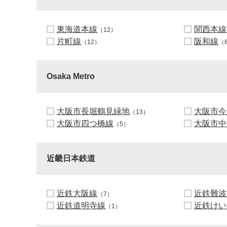
東海道本線
関西本線
（12）
片町線
阪和線
（12）
（
Osaka Metro
大阪市長堀鶴見緑地
大阪市今
（13）
大阪市四つ橋線
大阪市中
（5）
近畿日本鉄道
近鉄大阪線
近鉄難波
（7）
近鉄道明寺線
近鉄けい
（1）