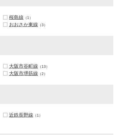
桜島線
（1）
おおさか東線
（3）
大阪市谷町線
（13）
大阪市堺筋線
（2）
近鉄長野線
（1）