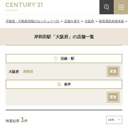
不動産・不動産情報のセンチュリー21
店舗を探す
大阪府
南海電鉄南海本線
岸和田駅「大阪府」の店舗一覧
沿線・駅
変更
大阪府
岸和田
条件
変更
1
検索結果
件