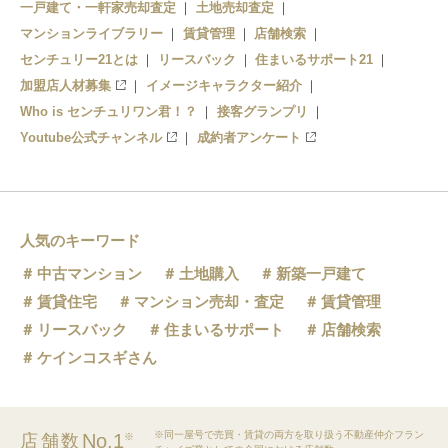
一戸建て・一軒家売却査定
土地売却査定
マンションライブラリー
賃貸管理
店舗検索
センチュリー21とは
リースバック
住まいるサポート21
加盟店人材募集
イメージキャラクター紹介
Who is センチュリワン君！？
接客グランプリ
Youtube公式チャンネル
成約者アンケート
人気のキーワード
中古マンション
土地購入
新築一戸建て
賃貸住宅
マンション売却・査定
賃貸管理
リースバック
住まいるサポート
店舗検索
ケインコスギさん
※同一屋号で売買・賃貸の両方を取り扱う不動産仲介フラン
No.1
店舗数
※