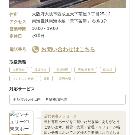
大阪府大阪市西成区天下茶屋３丁目25-12
住所
南海電鉄南海本線「天下茶屋」 徒歩3分
アクセス
10:00～19:00
営業時間
水曜日
定休日
お問い合わせはこちら
電話番号
取扱業務
売買仲介
賃貸仲介
賃貸管理
店舗/事務所
駐車場
マンション分譲
買取
建売分譲
対応サービス
駅徒歩5分以内
駐車場完備
店代表者メッセージ
当社専用ページをご覧いただき誠にありがとう
ございます。賃貸・売買・管理・リフォーム幅
広い分野においてお客様のご要望にお応えしま