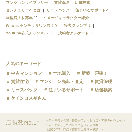
マンションライブラリー
賃貸管理
店舗検索
センチュリー21とは
リースバック
住まいるサポート21
加盟店人材募集
イメージキャラクター紹介
Who is センチュリワン君！？
接客グランプリ
Youtube公式チャンネル
成約者アンケート
人気のキーワード
中古マンション
土地購入
新築一戸建て
賃貸住宅
マンション売却・査定
賃貸管理
リースバック
住まいるサポート
店舗検索
ケインコスギさん
※同一屋号で売買・賃貸の両方を取り扱う不動産仲介フラン
No.1
店舗数
※
チャイズ業としての全国における店舗数
（2026年7月時点／東京商工リサーチ調べ）