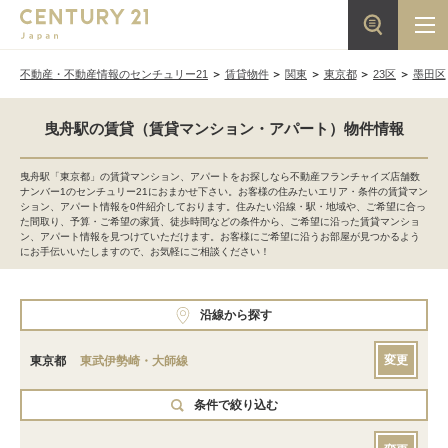
不動産・不動産情報のセンチュリー21
賃貸物件
関東
東京都
23区
墨田区
曳舟駅の賃貸（賃貸マンション・アパート）物件情報
曳舟駅「東京都」の賃貸マンション、アパートをお探しなら不動産フランチャイズ店舗数
ナンバー1のセンチュリー21におまかせ下さい。お客様の住みたいエリア・条件の賃貸マン
ション、アパート情報を0件紹介しております。住みたい沿線・駅・地域や、ご希望に合っ
た間取り、予算・ご希望の家賃、徒歩時間などの条件から、ご希望に沿った賃貸マンショ
ン、アパート情報を見つけていただけます。お客様にご希望に沿うお部屋が見つかるよう
にお手伝いいたしますので、お気軽にご相談ください！
沿線から探す
変更
東京都
東武伊勢崎・大師線
条件で絞り込む