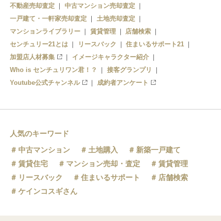
不動産売却査定
中古マンション売却査定
堀切
一戸建て・一軒家売却査定
土地売却査定
マンションライブラリー
賃貸管理
店舗検索
センチュリー21とは
リースバック
住まいるサポート21
加盟店人材募集
イメージキャラクター紹介
Who is センチュリワン君！？
接客グランプリ
Youtube公式チャンネル
成約者アンケート
人気のキーワード
中古マンション
土地購入
新築一戸建て
賃貸住宅
マンション売却・査定
賃貸管理
リースバック
住まいるサポート
店舗検索
ケインコスギさん