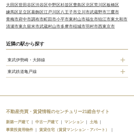
大田区
世田谷区
渋谷区
中野区
杉並区
豊島区
北区
荒川区
板橋区
練馬区
足立区
葛飾区
江戸川区
八王子市
立川市
武蔵野市
三鷹市
青梅市
府中市
調布市
町田市
小平市
東村山市
福生市
狛江市
東大和市
清瀬市
東久留米市
武蔵村山市
多摩市
稲城市
羽村市
西東京市
近隣の駅から探す
東武伊勢崎・大師線
東武鉄道亀戸線
浅草
曳舟
東京スカイツリー
小村井
押上
東あずま
曳舟
不動産売買・賃貸情報のセンチュリー21総合サイト
亀戸水神
東向島
新築一戸建て
中古一戸建て
マンション
土地
事業投資用物件
賃貸住宅（賃貸マンション・アパート）
鐘ヶ淵