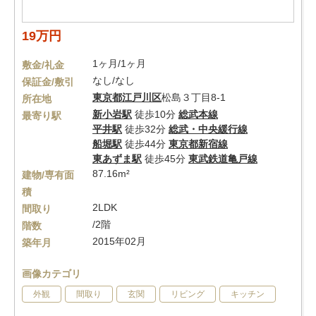
19万円
1ヶ月/1ヶ月
敷金/礼金
なし/なし
保証金/敷引
東京都
江戸川区
松島３丁目8-1
所在地
新小岩駅
徒歩10分
総武本線
最寄り駅
平井駅
徒歩32分
総武・中央緩行線
船堀駅
徒歩44分
東京都新宿線
東あずま駅
徒歩45分
東武鉄道亀戸線
87.16m²
建物/専有面
積
2LDK
間取り
/2階
階数
2015年02月
築年月
画像カテゴリ
外観
間取り
玄関
リビング
キッチン