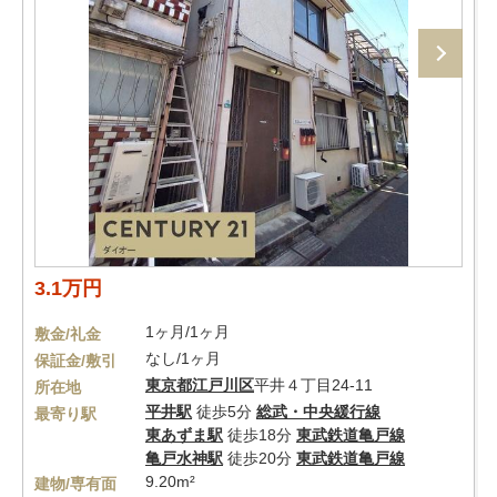
3.1万円
1ヶ月/1ヶ月
敷金/礼金
なし/1ヶ月
保証金/敷引
東京都
江戸川区
平井４丁目24-11
所在地
平井駅
徒歩5分
総武・中央緩行線
最寄り駅
東あずま駅
徒歩18分
東武鉄道亀戸線
亀戸水神駅
徒歩20分
東武鉄道亀戸線
9.20m²
建物/専有面