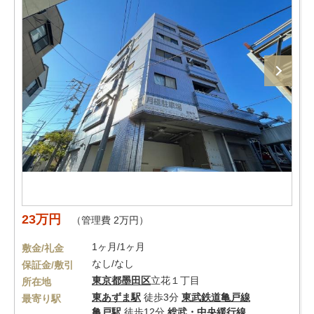
23万円
（管理費 2万円）
1ヶ月/1ヶ月
敷金/礼金
なし/なし
保証金/敷引
東京都
墨田区
立花１丁目
所在地
東あずま駅
徒歩3分
東武鉄道亀戸線
最寄り駅
亀戸駅
徒歩12分
総武・中央緩行線