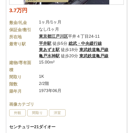
3.7万円
1ヶ月/1ヶ月
敷金/礼金
なし/1ヶ月
保証金/敷引
東京都
江戸川区
平井４丁目24-11
所在地
平井駅
徒歩5分
総武・中央緩行線
最寄り駅
東あずま駅
徒歩18分
東武鉄道亀戸線
亀戸水神駅
徒歩20分
東武鉄道亀戸線
15.00m²
建物/専有面
積
1K
間取り
2/2階
階数
1973年06月
築年月
画像カテゴリ
外観
間取り
洋室
センチュリー21ダイオー