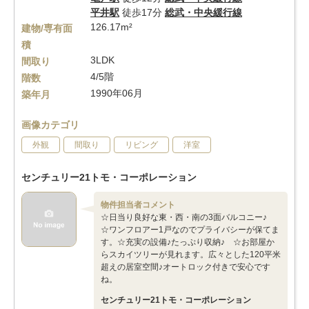
平井駅
徒歩17分
総武・中央緩行線
126.17m²
建物/専有面
積
3LDK
間取り
4/5階
階数
1990年06月
築年月
画像カテゴリ
外観
間取り
リビング
洋室
センチュリー21トモ・コーポレーション
物件担当者コメント
☆日当り良好な東・西・南の3面バルコニー♪
☆ワンフロアー1戸なのでプライバシーが保てま
す。☆充実の設備♪たっぷり収納♪ ☆お部屋か
らスカイツリーが見れます。広々とした120平米
超えの居室空間♪オートロック付きで安心です
ね。
センチュリー21トモ・コーポレーション