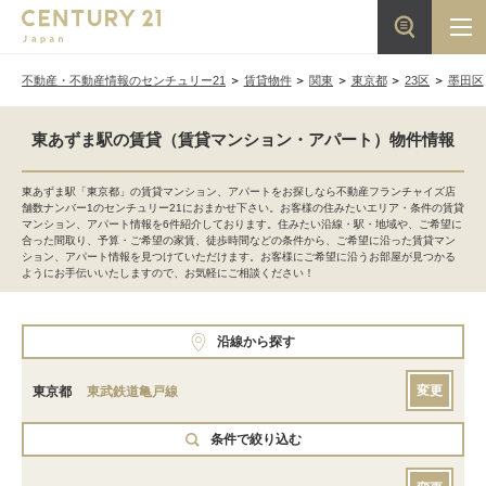
不動産・不動産情報のセンチュリー21
賃貸物件
関東
東京都
23区
墨田区
東あずま駅の賃貸（賃貸マンション・アパート）物件情報
東あずま駅「東京都」の賃貸マンション、アパートをお探しなら不動産フランチャイズ店
舗数ナンバー1のセンチュリー21におまかせ下さい。お客様の住みたいエリア・条件の賃貸
マンション、アパート情報を6件紹介しております。住みたい沿線・駅・地域や、ご希望に
合った間取り、予算・ご希望の家賃、徒歩時間などの条件から、ご希望に沿った賃貸マン
ション、アパート情報を見つけていただけます。お客様にご希望に沿うお部屋が見つかる
ようにお手伝いいたしますので、お気軽にご相談ください！
沿線から探す
変更
東京都
東武鉄道亀戸線
条件で絞り込む