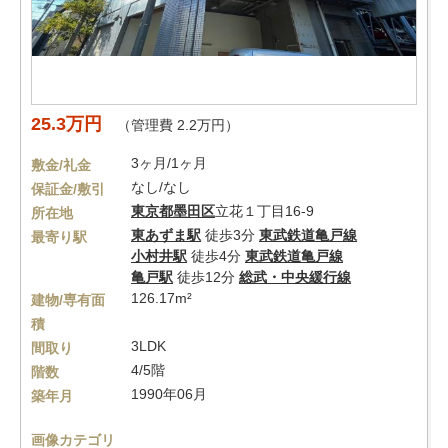
25.3万円
（管理費 2.2万円）
3ヶ月/1ヶ月
敷金/礼金
なし/なし
保証金/敷引
東京都
墨田区
立花１丁目16-9
所在地
東あずま駅
徒歩3分
東武鉄道亀戸線
最寄り駅
小村井駅
徒歩4分
東武鉄道亀戸線
亀戸駅
徒歩12分
総武・中央緩行線
126.17m²
建物/専有面
積
3LDK
間取り
4/5階
階数
1990年06月
築年月
画像カテゴリ