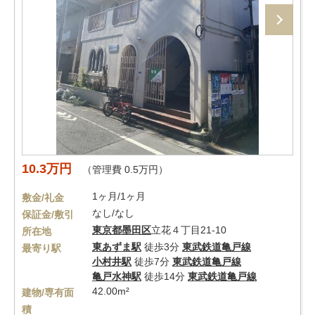
10.3万円
（管理費 0.5万円）
1ヶ月/1ヶ月
敷金/礼金
なし/なし
保証金/敷引
東京都
墨田区
立花４丁目21-10
所在地
東あずま駅
徒歩3分
東武鉄道亀戸線
最寄り駅
小村井駅
徒歩7分
東武鉄道亀戸線
亀戸水神駅
徒歩14分
東武鉄道亀戸線
42.00m²
建物/専有面
積