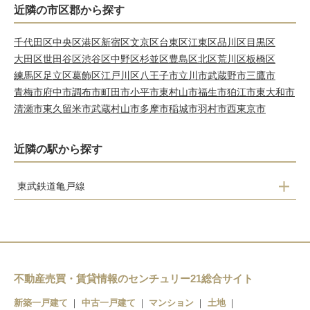
近隣の市区郡から探す
千代田区
中央区
港区
新宿区
文京区
台東区
江東区
品川区
目黒区
大田区
世田谷区
渋谷区
中野区
杉並区
豊島区
北区
荒川区
板橋区
練馬区
足立区
葛飾区
江戸川区
八王子市
立川市
武蔵野市
三鷹市
青梅市
府中市
調布市
町田市
小平市
東村山市
福生市
狛江市
東大和市
清瀬市
東久留米市
武蔵村山市
多摩市
稲城市
羽村市
西東京市
近隣の駅から探す
東武鉄道亀戸線
曳舟
小村井
東あずま
亀戸水神
不動産売買・賃貸情報のセンチュリー21総合サイト
亀戸
新築一戸建て
中古一戸建て
マンション
土地