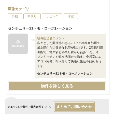
画像カテゴリ
外観
間取り
リビング
洋室
センチュリー21トモ・コーポレーション
物件担当者コメント
広々とした開放感のある2LDKの南東角部屋で、
最上階からの良好な眺望が魅力です。2沿線利用
可能で、亀戸駅と錦糸町駅から徒歩10分。オー
プンキッチンや独立洗面台を備え、全居室にエ
アコン完備。即入居可で快適な生活を始められ
ます。
センチュリー21トモ・コーポレーション
物件を詳しく見る
まとめてお問い合わせ
チェックした物件（最大10件まで）を