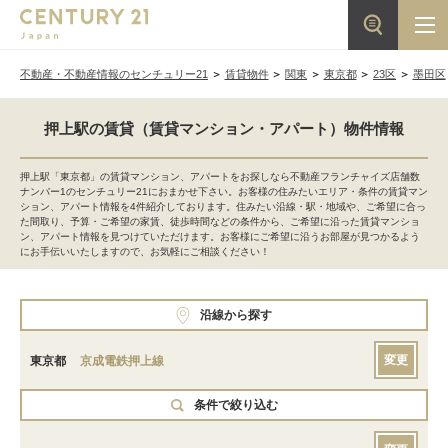
不動産・不動産情報のセンチュリー21
賃貸物件
関東
東京都
23区
墨田区
押上駅の賃貸（賃貸マンション・アパート）物件情報
押上駅「東京都」の賃貸マンション、アパートをお探しなら不動産フランチャイズ店舗数
ナンバー1のセンチュリー21におまかせ下さい。お客様の住みたいエリア・条件の賃貸マン
ション、アパート情報を4件紹介しております。住みたい沿線・駅・地域や、ご希望に合っ
た間取り、予算・ご希望の家賃、徒歩時間などの条件から、ご希望に沿った賃貸マンショ
ン、アパート情報を見つけていただけます。お客様にご希望に沿うお部屋が見つかるよう
にお手伝いいたしますので、お気軽にご相談ください！
沿線から探す
変更
東京都
京成電鉄押上線
条件で絞り込む