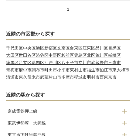
1
近隣の市区郡から探す
千代田区
中央区
港区
新宿区
文京区
台東区
江東区
品川区
目黒区
大田区
世田谷区
渋谷区
中野区
杉並区
豊島区
北区
荒川区
板橋区
練馬区
足立区
葛飾区
江戸川区
八王子市
立川市
武蔵野市
三鷹市
青梅市
府中市
調布市
町田市
小平市
東村山市
福生市
狛江市
東大和市
清瀬市
東久留米市
武蔵村山市
多摩市
稲城市
羽村市
西東京市
近隣の駅から探す
京成電鉄押上線
押上
東武伊勢崎・大師線
京成曳舟
東京地下鉄半蔵門線
浅草