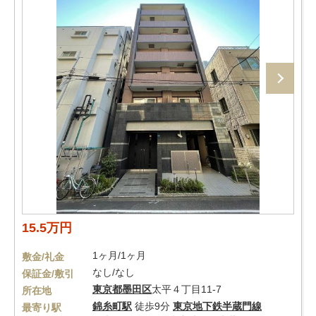
15.5万円
1ヶ月/1ヶ月
敷金/礼金
なし/なし
保証金/敷引
東京都
墨田区
太平４丁目11-7
所在地
錦糸町駅
徒歩9分
東京地下鉄半蔵門線
最寄り駅