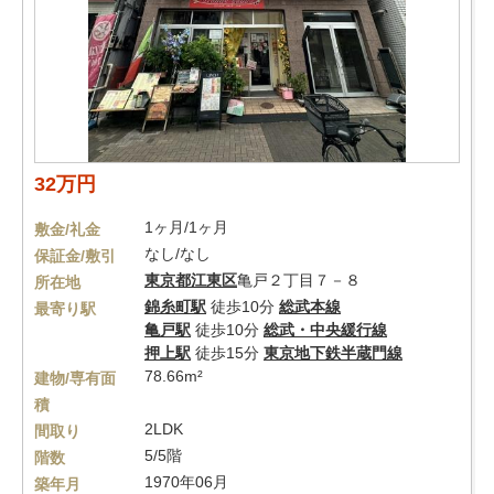
32万円
1ヶ月/1ヶ月
敷金/礼金
なし/なし
保証金/敷引
東京都
江東区
亀戸２丁目７－８
所在地
錦糸町駅
徒歩10分
総武本線
最寄り駅
亀戸駅
徒歩10分
総武・中央緩行線
押上駅
徒歩15分
東京地下鉄半蔵門線
78.66m²
建物/専有面
積
2LDK
間取り
5/5階
階数
1970年06月
築年月