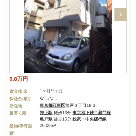
6.8万円
1ヶ月/1ヶ月
敷金/礼金
なし/なし
保証金/敷引
東京都
江東区
亀戸３丁目18-3
所在地
押上駅
徒歩13分
東京地下鉄半蔵門線
最寄り駅
亀戸駅
徒歩15分
総武・中央緩行線
20.00m²
建物/専有面
積