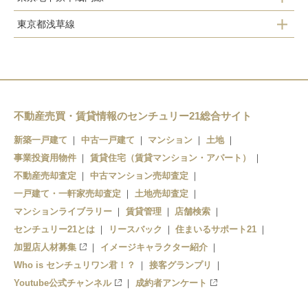
八広
東京スカイツリー
東京都浅草線
清澄白河
押上
押上
四ツ木
住吉
曳舟
本所吾妻橋
錦糸町
東向島
浅草
押上
不動産売買・賃貸情報のセンチュリー21総合サイト
鐘ヶ淵
蔵前
新築一戸建て
中古一戸建て
マンション
土地
事業投資用物件
賃貸住宅（賃貸マンション・アパート）
不動産売却査定
中古マンション売却査定
一戸建て・一軒家売却査定
土地売却査定
マンションライブラリー
賃貸管理
店舗検索
センチュリー21とは
リースバック
住まいるサポート21
加盟店人材募集
イメージキャラクター紹介
Who is センチュリワン君！？
接客グランプリ
Youtube公式チャンネル
成約者アンケート