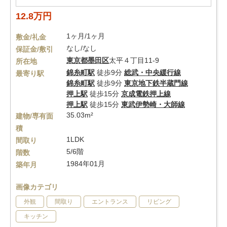
12.8万円
1ヶ月/1ヶ月
敷金/礼金
なし/なし
保証金/敷引
東京都
墨田区
太平４丁目11-9
所在地
錦糸町駅
徒歩9分
総武・中央緩行線
最寄り駅
錦糸町駅
徒歩9分
東京地下鉄半蔵門線
押上駅
徒歩15分
京成電鉄押上線
押上駅
徒歩15分
東武伊勢崎・大師線
35.03m²
建物/専有面
積
1LDK
間取り
5/6階
階数
1984年01月
築年月
画像カテゴリ
外観
間取り
エントランス
リビング
キッチン