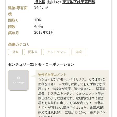
押上駅
徒歩14分
東京地下鉄半蔵門線
34.48m²
建物/専有面
積
1DK
間取り
4/7階
階数
2013年01月
築年月
画像カテゴリ
外観
間取り
エントランス
洋室
センチュリー21トモ・コーポレーション
物件担当者コメント
☆ショッピングモール『オリナス』まで徒歩2分
便利な近さ♪ ☆大通りに面しておらず静かな環
境です♪ ☆設備が充実、追い炊きバス、浴室乾
燥機、システムキッチン、ウォシュレット等分
譲仕様のような設備です。敷地内にはゴミ置き
場もあり前日に出してもOK便利です♪ ☆北向
きですが明るいお部屋ですよ♪また、角部屋2面
採光で通風良好♪ 立地がとにかく一番のポイン