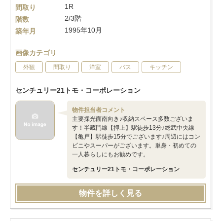
1R
間取り
2/3階
階数
1995年10月
築年月
画像カテゴリ
外観
間取り
洋室
バス
キッチン
センチュリー21トモ・コーポレーション
物件担当者コメント
主要採光面南向き♪収納スペース多数ございま
す！半蔵門線【押上】駅徒歩13分♪総武中央線
【亀戸】駅徒歩15分でございます♪周辺にはコン
ビニやスーパーがございます。単身・初めての
一人暮らしにもお勧めです。
センチュリー21トモ・コーポレーション
物件を詳しく見る