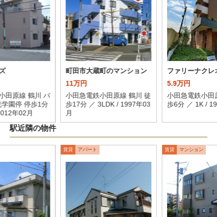
ズ
町田市大蔵町のマンション
ファリーナクレ
11万円
5.9万円
小田原線 鶴川 バ
小田急電鉄小田原線 鶴川 徒
小田急電鉄小田原
光学園停 停歩1分
歩17分 ／ 3LDK / 1997年03
歩6分 ／ 1K / 1
 2012年02月
月
駅近隣の物件
賃貸
アパート
賃貸
マンション