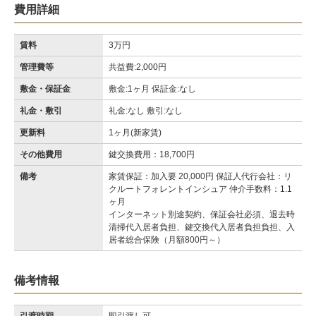
費用詳細
賃料
3万円
管理費等
共益費:2,000円
敷金・保証金
敷金:1ヶ月 保証金:なし
礼金・敷引
礼金:なし 敷引:なし
更新料
1ヶ月(新家賃)
その他費用
鍵交換費用：18,700円
備考
家賃保証：加入要 20,000円 保証人代行会社：リ
クルートフォレントインシュア 仲介手数料：1.1
ヶ月
インターネット別途契約、保証会社必須、退去時
清掃代入居者負担、鍵交換代入居者負担負担、入
居者総合保険（月額800円～）
備考情報