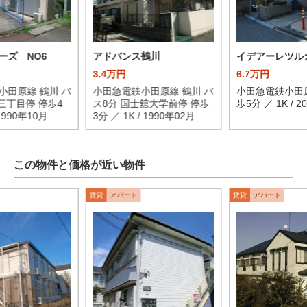
ーズ NO6
アドバンス鶴川
イデアーレツル
3.4万円
6.7万円
小田原線 鶴川 バ
小田急電鉄小田原線 鶴川 バ
小田急電鉄小田原
三丁目停 停歩4
ス8分 国士舘大学前停 停歩
歩5分 ／ 1K / 2
 1990年10月
3分 ／ 1K / 1990年02月
この物件と価格が近い物件
賃貸
アパート
賃貸
アパート