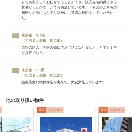
とても安心してお任せすることができ、販売先も納得できる
業者だったので、とても満足しています。ド素人のこちらの
無理な相談にもとても親身に、適切な対応をしていただい
た。
東京都 N.T様
（担当者：高橋 周二郎）
自宅の購入・実家の売却でお世話になりました。とても丁寧
な接客でした。
東京都 T.S様
（担当者：高橋 周二郎）
臨機応変な物件対応が出来て、大変満足しています。
他の取り扱い物件
ン
賃貸
マンション
賃貸
マンション