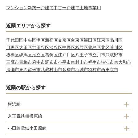
マンション
新築一戸建て
中古一戸建て
土地
事業用
近隣エリアから探す
千代田区
中央区
港区
新宿区
文京区
台東区
墨田区
江東区
品川区
目黒区
大田区
世田谷区
渋谷区
中野区
杉並区
豊島区
北区
荒川区
板橋区
練馬区
足立区
葛飾区
江戸川区
八王子市
立川市
武蔵野市
三鷹市
青梅市
府中市
調布市
小平市
東村山市
福生市
狛江市
東大和市
清瀬市
東久留米市
武蔵村山市
多摩市
稲城市
羽村市
西東京市
近隣の駅から探す
横浜線
京王電鉄相模原線
成瀬駅
小田急電鉄小田原線
多摩境駅
町田駅