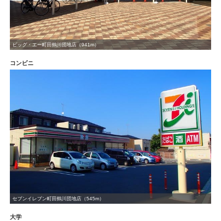
ビッグ・エー町田鶴川団地店（941m）
コンビニ
セブンイレブン町田鶴川団地店（545m）
大学