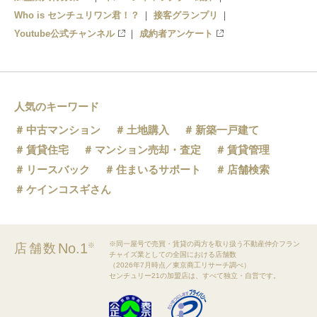
Who is センチュリワン君！？
接客グランプリ
Youtube公式チャンネル
成約者アンケート
人気のキーワード
中古マンション
土地購入
新築一戸建て
賃貸住宅
マンション売却・査定
賃貸管理
リースバック
住まいるサポート
店舗検索
ケインコスギさん
※同一屋号で売買・賃貸の両方を取り扱う不動産仲介フラン
No.1
店舗数
※
チャイズ業としての全国における店舗数
（2026年7月時点／東京商工リサーチ調べ）
センチュリー21の加盟店は、すべて独立・自営です。