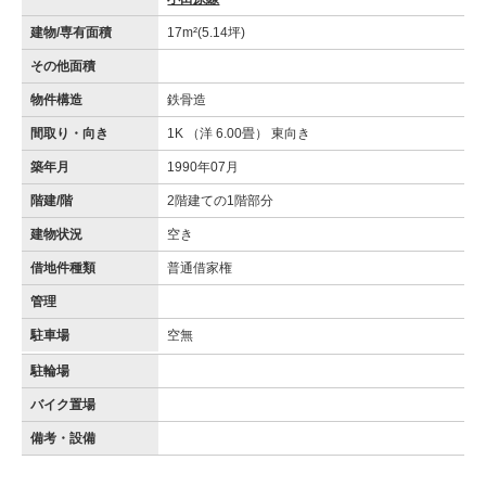
建物/専有面積
17m²(5.14坪)
その他面積
物件構造
鉄骨造
間取り・向き
1K （洋 6.00畳） 東向き
築年月
1990年07月
階建/階
2階建ての1階部分
建物状況
空き
借地件種類
普通借家権
管理
駐車場
空無
駐輪場
バイク置場
備考・設備