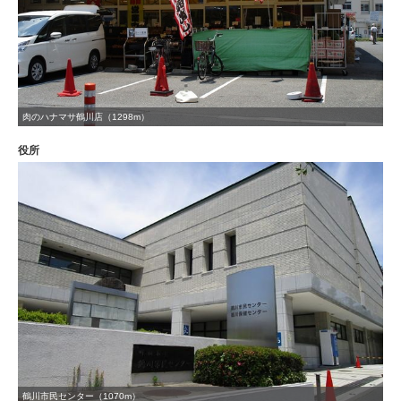
肉のハナマサ鶴川店（1298m）
役所
鶴川市民センター（1070m）