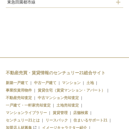
東急田園都市線
鶴川駅
相原駅
つくし野駅
玉川学園前駅
すずかけ台駅
町田駅
南町田グランベリーＰ駅
不動産売買・賃貸情報のセンチュリー21総合サイト
新築一戸建て
中古一戸建て
マンション
土地
事業投資用物件
賃貸住宅（賃貸マンション・アパート）
不動産売却査定
中古マンション売却査定
一戸建て・一軒家売却査定
土地売却査定
マンションライブラリー
賃貸管理
店舗検索
センチュリー21とは
リースバック
住まいるサポート21
加盟店人材募集
イメージキャラクター紹介