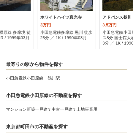
ホワイトハイツ真光寺
アドバンス鶴川
3万円
3.5万円
模原線 多摩境 徒
小田急電鉄多摩線 黒川 徒歩
小田急電鉄小田原
R / 1999年03月
25分 ／ 1K / 1990年03月
ス8分 国士舘大
3分 ／ 1K / 19
最寄りの駅から物件を探す
小田急電鉄小田原線 鶴川駅
小田急電鉄小田原線の不動産を探す
マンション
新築一戸建て
中古一戸建て
土地
事業用
東京都町田市の不動産を探す