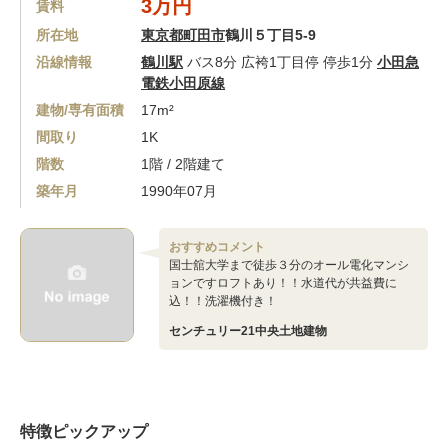
3万円
賃料
所在地
東京都町田市
鶴川５丁目5-9
沿線情報
鶴川駅
バス8分 広袴1丁目停 停歩1分
小田急
電鉄小田原線
建物/専有面積
17m²
間取り
1K
階数
1階 / 2階建て
築年月
1990年07月
おすすめコメント
国士舘大学まで徒歩３分のオール電化マンシ
ョンですロフトあり！！水道代が共益費に
込！！洗濯機付き！
センチュリー21中央土地建物
特徴ピックアップ