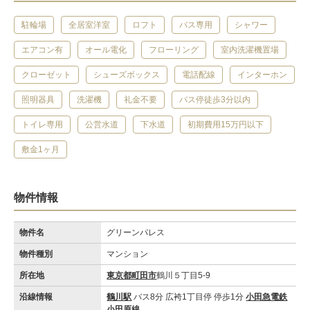
駐輪場
全居室洋室
ロフト
バス専用
シャワー
エアコン有
オール電化
フローリング
室内洗濯機置場
クローゼット
シューズボックス
電話配線
インターホン
照明器具
洗濯機
礼金不要
バス停徒歩3分以内
トイレ専用
公営水道
下水道
初期費用15万円以下
敷金1ヶ月
物件情報
物件名
グリーンパレス
物件種別
マンション
所在地
東京都町田市
鶴川５丁目5-9
沿線情報
鶴川駅
バス8分 広袴1丁目停 停歩1分
小田急電鉄
小田原線