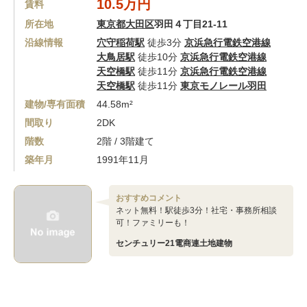
10.5万円
賃料
所在地
東京都大田区
羽田４丁目21-11
沿線情報
穴守稲荷駅
徒歩3分
京浜急行電鉄空港線
大鳥居駅
徒歩10分
京浜急行電鉄空港線
天空橋駅
徒歩11分
京浜急行電鉄空港線
天空橋駅
徒歩11分
東京モノレール羽田
建物/専有面積
44.58m²
間取り
2DK
階数
2階 / 3階建て
築年月
1991年11月
おすすめコメント
ネット無料！駅徒歩3分！社宅・事務所相談
可！ファミリーも！
センチュリー21電商連土地建物