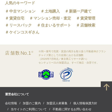
人気のキーワード
中古マンション
土地購入
新築一戸建て
賃貸住宅
マンション売却・査定
賃貸管理
リースバック
住まいるサポート
店舗検索
ケインコスギさん
※同一屋号で売買・賃貸の両方を取り扱う不動産仲介フラン
No.1
店舗数
※
チャイズ業としての全国における店舗数
（2026年7月時点／東京商工リサーチ調べ）
センチュリー21の加盟店は、すべて独立・自営です。
運営会社について
会社情報
加盟のご案内
加盟店人材募集
個人情報保護方針
当サイトのご利用について
不動産に関するお問い合わせ