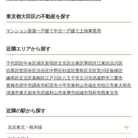
東京都大田区の不動産を探す
マンション
新築一戸建て
中古一戸建て
土地
事業用
近隣エリアから探す
千代田区
中央区
港区
新宿区
文京区
台東区
墨田区
江東区
品川区
目黒区
世田谷区
渋谷区
中野区
杉並区
豊島区
北区
荒川区
板橋区
練馬区
足立区
葛飾区
江戸川区
八王子市
立川市
武蔵野市
三鷹市
青梅市
府中市
調布市
町田市
小平市
東村山市
福生市
狛江市
東大和市
清瀬市
東久留米市
武蔵村山市
多摩市
稲城市
羽村市
西東京市
近隣の駅から探す
京浜東北・根岸線