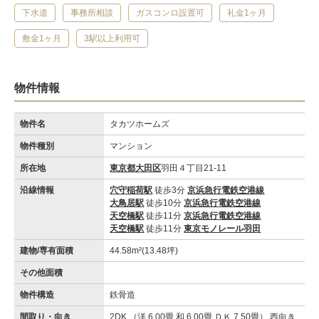
下水道
事務所相談
ガスコンロ設置可
礼金1ヶ月
敷金1ヶ月
3駅以上利用可
物件情報
物件名
タカツホームズ
物件種別
マンション
所在地
東京都大田区
羽田４丁目21-11
沿線情報
穴守稲荷駅
徒歩3分
京浜急行電鉄空港線
大鳥居駅
徒歩10分
京浜急行電鉄空港線
天空橋駅
徒歩11分
京浜急行電鉄空港線
天空橋駅
徒歩11分
東京モノレール羽田
建物/専有面積
44.58m²(13.48坪)
その他面積
物件構造
鉄骨造
間取り・向き
2DK （洋 6.00畳 和 6.00畳 ＤＫ 7.50畳） 西向き