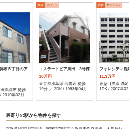
賃貸
アパート
賃貸
マンション
調布５丁目のア
エステートピア川田 3号棟
フォレシティ洗
10万円
11.3万円
東京都浅草線 西馬込 徒歩
東急目黒線 洗足
19分 ／ 2DK / 1993年04月
1DK / 2007年0
 田園調布 徒歩
 / 2010年02月
最寄りの駅から物件を探す
京浜急行電鉄空港線 穴守稲荷駅
京浜急行電鉄空港線 大鳥居駅