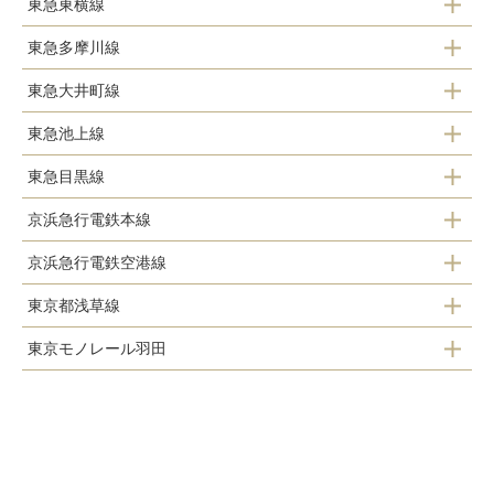
東急東横線
大森駅
東急多摩川線
田園調布駅
蒲田駅
東急大井町線
多摩川駅
多摩川駅
東急池上線
北千束駅
沼部駅
東急目黒線
長原駅
大岡山駅
鵜の木駅
京浜急行電鉄本線
大岡山駅
洗足池駅
下丸子駅
京浜急行電鉄空港線
平和島駅
田園調布駅
石川台駅
武蔵新田駅
東京都浅草線
京急蒲田駅
大森町駅
多摩川駅
雪が谷大塚駅
矢口渡駅
東京モノレール羽田
馬込駅
糀谷駅
梅屋敷駅
御嶽山駅
蒲田駅
羽田第２ターミナル駅
西馬込駅
大鳥居駅
京急蒲田駅
久が原駅
羽田第１ターミナル駅
穴守稲荷駅
雑色駅
千鳥町駅
新整備場駅