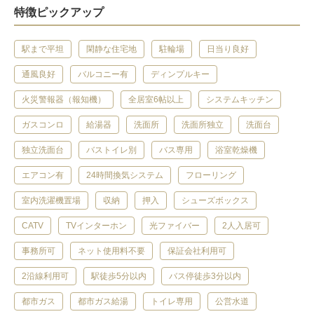
特徴ピックアップ
駅まで平坦
閑静な住宅地
駐輪場
日当り良好
通風良好
バルコニー有
ディンプルキー
火災警報器（報知機）
全居室6帖以上
システムキッチン
ガスコンロ
給湯器
洗面所
洗面所独立
洗面台
独立洗面台
バストイレ別
バス専用
浴室乾燥機
エアコン有
24時間換気システム
フローリング
室内洗濯機置場
収納
押入
シューズボックス
CATV
TVインターホン
光ファイバー
2人入居可
事務所可
ネット使用料不要
保証会社利用可
2沿線利用可
駅徒歩5分以内
バス停徒歩3分以内
都市ガス
都市ガス給湯
トイレ専用
公営水道