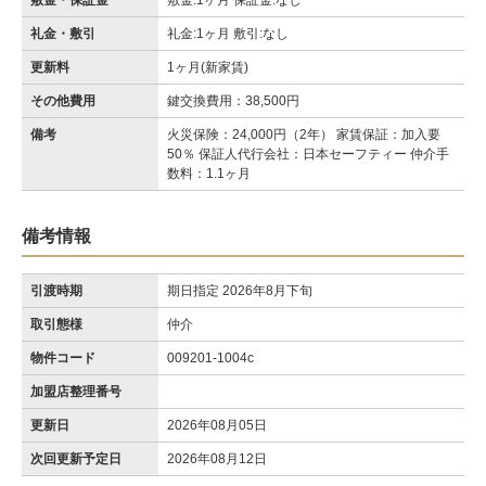
敷金・保証金
敷金:1ヶ月 保証金:なし
礼金・敷引
礼金:1ヶ月 敷引:なし
更新料
1ヶ月(新家賃)
その他費用
鍵交換費用：38,500円
備考
火災保険：24,000円（2年） 家賃保証：加入要
50％ 保証人代行会社：日本セーフティー 仲介手
数料：1.1ヶ月
備考情報
引渡時期
期日指定 2026年8月下旬
取引態様
仲介
物件コード
009201-1004c
加盟店整理番号
更新日
2026年08月05日
次回更新予定日
2026年08月12日