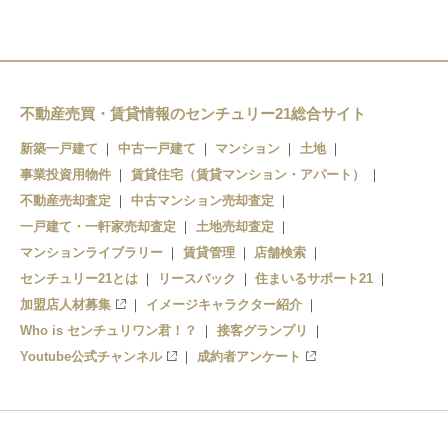
天空橋駅
六郷土手駅
池上駅
羽田第３ターミナル駅
羽田第３ターミナル駅
蓮沼駅
天空橋駅
羽田第１・第２タ駅
蒲田駅
不動産売買・賃貸情報のセンチュリー21総合サイト
整備場駅
新築一戸建て
中古一戸建て
マンション
土地
昭和島駅
事業投資用物件
賃貸住宅（賃貸マンション・アパート）
不動産売却査定
中古マンション売却査定
流通センター駅
一戸建て・一軒家売却査定
土地売却査定
マンションライブラリー
賃貸管理
店舗検索
センチュリー21とは
リースバック
住まいるサポート21
加盟店人材募集
イメージキャラクター紹介
Who is センチュリワン君！？
接客グランプリ
Youtube公式チャンネル
成約者アンケート