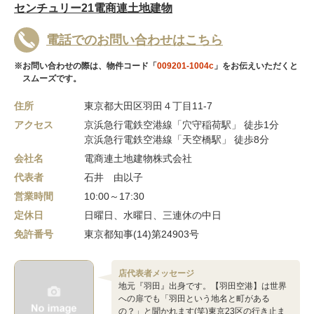
センチュリー21電商連土地建物
電話でのお問い合わせはこちら
※お問い合わせの際は、物件コード「
009201-1004c
」をお伝えいただくと
スムーズです。
住所
東京都大田区羽田４丁目11-7
アクセス
京浜急行電鉄空港線「穴守稲荷駅」 徒歩1分
京浜急行電鉄空港線「天空橋駅」 徒歩8分
会社名
電商連土地建物株式会社
代表者
石井 由以子
営業時間
10:00～17:30
定休日
日曜日、水曜日、三連休の中日
免許番号
東京都知事(14)第24903号
店代表者メッセージ
地元『羽田』出身です。【羽田空港】は世界
への扉でも「羽田という地名と町がある
の？」と聞かれます(笑)東京23区の行き止ま