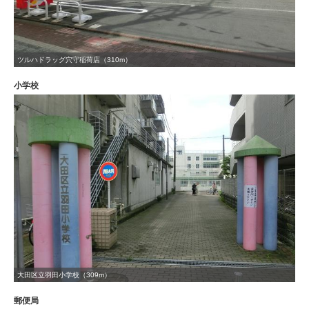
ツルハドラッグ穴守稲荷店（310m）
小学校
大田区立羽田小学校（309m）
郵便局