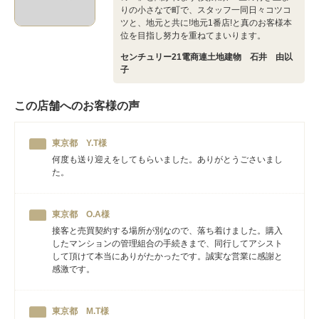
りの小さなで町で、スタッフ一同日々コツコ
ツと、地元と共に!地元1番店!と真のお客様本
位を目指し努力を重ねてまいります。
センチュリー21電商連土地建物 石井 由以
子
この店舗へのお客様の声
東京都 Y.T様
何度も送り迎えをしてもらいました。ありがとうごさいまし
た。
東京都 O.A様
接客と売買契約する場所が別なので、落ち着けました。購入
したマンションの管理組合の手続きまで、同行してアシスト
して頂けて本当にありがたかったです。誠実な営業に感謝と
感激です。
東京都 M.T様