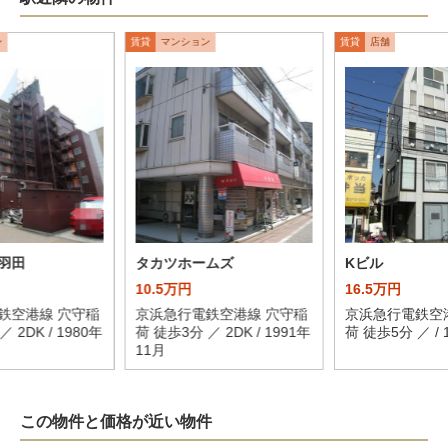
ン
賃貸
マンション
賃貸
店舗
羽田
タカツホームズ
Kビル
10.5万円
16.5万円
鉄空港線 穴守稲
京浜急行電鉄空港線 穴守稲
京浜急行電鉄空
 2DK / 1980年
荷 徒歩3分 ／ 2DK / 1991年
荷 徒歩5分 ／ / 
11月
この物件と価格が近い物件