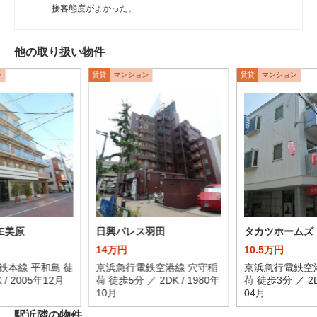
接客態度がよかった。
他の取り扱い物件
ン
賃貸
マンション
賃貸
マンション
SE美原
日興パレス羽田
タカツホームズ
14万円
10.5万円
鉄本線 平和島 徒
京浜急行電鉄空港線 穴守稲
京浜急行電鉄空
 / 2005年12月
荷 徒歩5分 ／ 2DK / 1980年
荷 徒歩3分 ／ 2D
10月
04月
駅近隣の物件