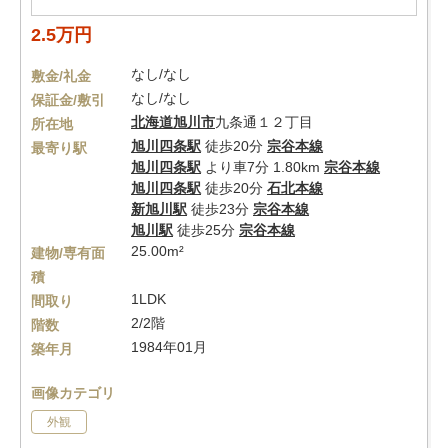
2.5万円
なし/なし
敷金/礼金
なし/なし
保証金/敷引
北海道
旭川市
九条通１２丁目
所在地
旭川四条駅
徒歩20分
宗谷本線
最寄り駅
旭川四条駅
より車7分 1.80km
宗谷本線
旭川四条駅
徒歩20分
石北本線
新旭川駅
徒歩23分
宗谷本線
旭川駅
徒歩25分
宗谷本線
25.00m²
建物/専有面
積
1LDK
間取り
2/2階
階数
1984年01月
築年月
画像カテゴリ
外観