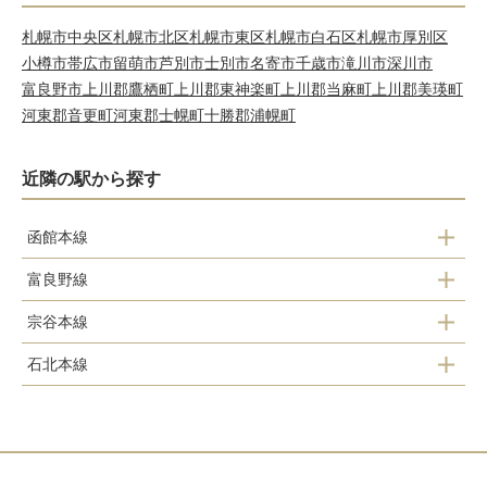
札幌市中央区
札幌市北区
札幌市東区
札幌市白石区
札幌市厚別区
小樽市
帯広市
留萌市
芦別市
士別市
名寄市
千歳市
滝川市
深川市
富良野市
上川郡鷹栖町
上川郡東神楽町
上川郡当麻町
上川郡美瑛町
河東郡音更町
河東郡士幌町
十勝郡浦幌町
近隣の駅から探す
函館本線
富良野線
納内
旭川
宗谷本線
伊納
神楽岡
旭川
石北本線
近文
旭川四条
旭川
緑が丘
旭川
旭川四条
新旭川
西御料
新旭川