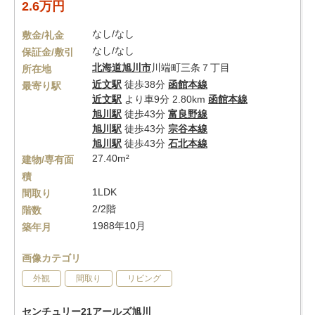
2.6万円
なし/なし
敷金/礼金
なし/なし
保証金/敷引
北海道
旭川市
川端町三条７丁目
所在地
近文駅
徒歩38分
函館本線
最寄り駅
近文駅
より車9分 2.80km
函館本線
旭川駅
徒歩43分
富良野線
旭川駅
徒歩43分
宗谷本線
旭川駅
徒歩43分
石北本線
27.40m²
建物/専有面
積
1LDK
間取り
2/2階
階数
1988年10月
築年月
画像カテゴリ
外観
間取り
リビング
センチュリー21アールズ旭川