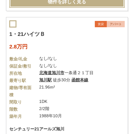
物件を詳しく見る
賃貸
アパート
1・21ハイツＢ
2.8万円
なし/なし
敷金/礼金
なし/なし
保証金/敷引
北海道
旭川市
一条通２１丁目
所在地
旭川駅
徒歩30分
函館本線
最寄り駅
21.96m²
建物/専有面
積
1DK
間取り
2/2階
階数
1988年10月
築年月
センチュリー21アールズ旭川