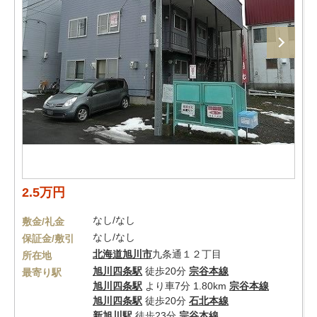
2.5万円
なし/なし
敷金/礼金
なし/なし
保証金/敷引
北海道
旭川市
九条通１２丁目
所在地
旭川四条駅
徒歩20分
宗谷本線
最寄り駅
旭川四条駅
より車7分 1.80km
宗谷本線
旭川四条駅
徒歩20分
石北本線
新旭川駅
徒歩23分
宗谷本線