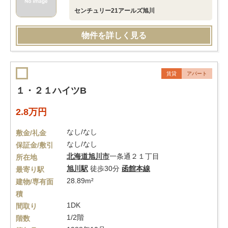
センチュリー21アールズ旭川
物件を詳しく見る
賃貸
アパート
１・２１ハイツB
2.8万円
なし/なし
敷金/礼金
なし/なし
保証金/敷引
北海道
旭川市
一条通２１丁目
所在地
旭川駅
徒歩30分
函館本線
最寄り駅
28.89m²
建物/専有面
積
1DK
間取り
1/2階
階数