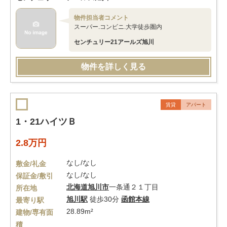
物件担当者コメント
スーパー.コンビニ.大学徒歩圏内
センチュリー21アールズ旭川
物件を詳しく見る
賃貸
アパート
1・21ハイツＢ
2.8万円
なし/なし
敷金/礼金
なし/なし
保証金/敷引
北海道
旭川市
一条通２１丁目
所在地
旭川駅
徒歩30分
函館本線
最寄り駅
28.89m²
建物/専有面
積