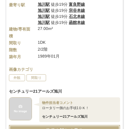
旭川駅
徒歩19分
富良野線
最寄り駅
旭川駅
徒歩19分
宗谷本線
旭川駅
徒歩19分
石北本線
旭川駅
徒歩19分
函館本線
27.00m²
建物/専有面
積
1DK
間取り
2/2階
階数
1989年01月
築年月
画像カテゴリ
外観
間取り
センチュリー21アールズ旭川
物件担当者コメント
ロータリー側のお手頃1ＤＫ！
センチュリー21アールズ旭川