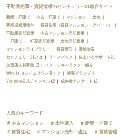
永山
不動産売買・賃貸情報のセンチュリー21総合サイト
南永山
新築一戸建て
中古一戸建て
マンション
土地
事業投資用物件
賃貸住宅（賃貸マンション・アパート）
不動産売却査定
中古マンション売却査定
一戸建て・一軒家売却査定
土地売却査定
マンションライブラリー
賃貸管理
店舗検索
センチュリー21とは
リースバック
住まいるサポート21
加盟店人材募集
イメージキャラクター紹介
Who is センチュリワン君！？
接客グランプリ
Youtube公式チャンネル
成約者アンケート
人気のキーワード
中古マンション
土地購入
新築一戸建て
賃貸住宅
マンション売却・査定
賃貸管理