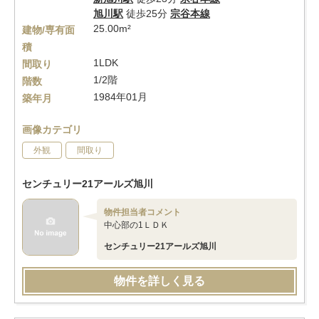
旭川駅
徒歩25分
宗谷本線
25.00m²
建物/専有面
積
1LDK
間取り
1/2階
階数
1984年01月
築年月
画像カテゴリ
外観
間取り
センチュリー21アールズ旭川
物件担当者コメント
中心部の1ＬＤＫ
センチュリー21アールズ旭川
物件を詳しく見る