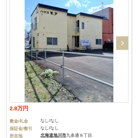
2.8万円
なし/なし
敷金/礼金
なし/なし
保証金/敷引
北海道
旭川市
九条通８丁目
所在地