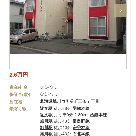
2.6万円
なし/なし
敷金/礼金
なし/なし
保証金/敷引
北海道
旭川市
川端町三条７丁目
所在地
近文駅
徒歩38分
函館本線
最寄り駅
近文駅
より車9分 2.80km
函館本線
旭川駅
徒歩43分
富良野線
旭川駅
徒歩43分
宗谷本線
旭川駅
徒歩43分
石北本線