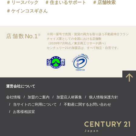
リースバック
住まいるサポート
店舗検索
ケインコスギさん
※同一屋号で売買・賃貸の両方を取り扱う不動産仲介フラン
No.1
店舗数
※
チャイズ業としての全国における店舗数
（2026年7月時点／東京商工リサーチ調べ）
センチュリー21の加盟店は、すべて独立・自営です。
運営会社について
会社情報
加盟のご案内
加盟店人材募集
個人情報保護方針
当サイトのご利用について
不動産に関するお問い合わせ
お客様相談室