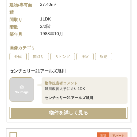
27.40m²
建物/専有面
積
1LDK
間取り
2/2階
階数
1988年10月
築年月
画像カテゴリ
外観
間取り
リビング
洋室
収納
センチュリー21アールズ旭川
物件担当者コメント
旭川教育大学に近い1DK
センチュリー21アールズ旭川
物件を詳しく見る
賃貸
アパート