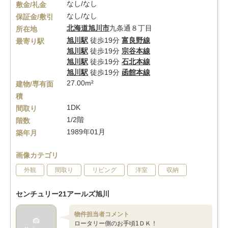
なし/なし
敷金/礼金
なし/なし
保証金/敷引
北海道
旭川市
九条通８丁目
所在地
旭川駅
徒歩19分
富良野線
最寄り駅
旭川駅
徒歩19分
宗谷本線
旭川駅
徒歩19分
石北本線
旭川駅
徒歩19分
函館本線
27.00m²
建物/専有面
積
1DK
間取り
1/2階
階数
1989年01月
築年月
画像カテゴリ
外観
間取り
リビング
洋室
収納
センチュリー21アールズ旭川
物件担当者コメント
ロータリー側のお手頃1ＤＫ！