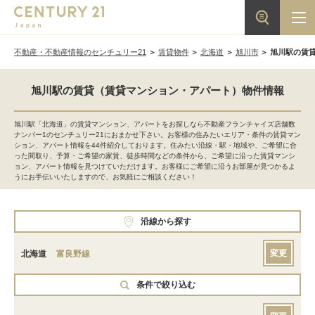
不動産・不動産情報のセンチュリー21
賃貸物件
北海道
旭川市
旭川駅の賃
旭川駅の賃貸（賃貸マンション・アパート）物件情報
旭川駅「北海道」の賃貸マンション、アパートをお探しなら不動産フランチャイズ店舗数
ナンバー1のセンチュリー21におまかせ下さい。お客様の住みたいエリア・条件の賃貸マン
ション、アパート情報を44件紹介しております。住みたい沿線・駅・地域や、ご希望に合
った間取り、予算・ご希望の家賃、徒歩時間などの条件から、ご希望に沿った賃貸マンシ
ョン、アパート情報を見つけていただけます。お客様にご希望に沿うお部屋が見つかるよ
うにお手伝いいたしますので、お気軽にご相談ください！
沿線から探す
変更
北海道
富良野線
条件で絞り込む