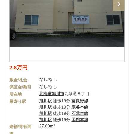
2.8万円
なし/なし
敷金/礼金
なし/なし
保証金/敷引
北海道
旭川市
九条通８丁目
所在地
旭川駅
徒歩19分
富良野線
最寄り駅
旭川駅
徒歩19分
宗谷本線
旭川駅
徒歩19分
石北本線
旭川駅
徒歩19分
函館本線
27.00m²
建物/専有面
積