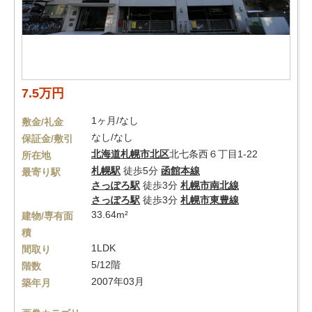
7.5万円
1ヶ月/なし
敷金/礼金
なし/なし
保証金/敷引
北海道
札幌市北区
北七条西６丁目1-22
所在地
札幌駅
徒歩5分
函館本線
最寄り駅
さっぽろ駅
徒歩3分
札幌市南北線
さっぽろ駅
徒歩3分
札幌市東豊線
33.64m²
建物/専有面
積
1LDK
間取り
5/12階
階数
2007年03月
築年月