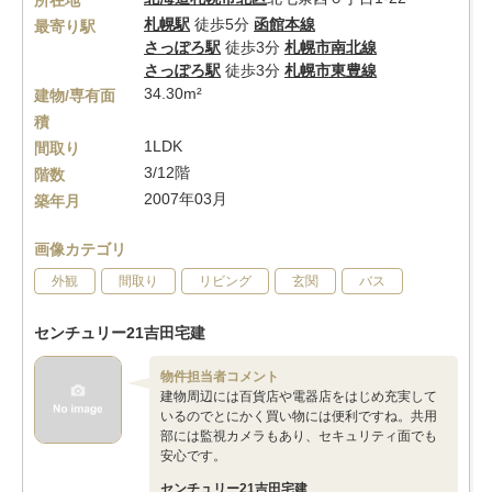
所在地
札幌駅
徒歩5分
函館本線
最寄り駅
さっぽろ駅
徒歩3分
札幌市南北線
さっぽろ駅
徒歩3分
札幌市東豊線
34.30m²
建物/専有面
積
1LDK
間取り
3/12階
階数
2007年03月
築年月
画像カテゴリ
外観
間取り
リビング
玄関
バス
センチュリー21吉田宅建
物件担当者コメント
建物周辺には百貨店や電器店をはじめ充実して
いるのでとにかく買い物には便利ですね。共用
部には監視カメラもあり、セキュリティ面でも
安心です。
センチュリー21吉田宅建