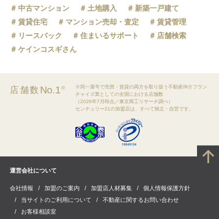
中古マンション
土地購入
新築一戸建て
賃貸住宅
マンション売却・査定
賃貸管理
リースバック
住まいるサポート
店舗検索
ケインコスギさん
※同一屋号で売買・賃貸の両方を取り扱う不動産仲介フラン
No.1
店舗数
※
チャイズ業としての全国における店舗数
（2026年7月時点／東京商工リサーチ調べ）
センチュリー21の加盟店は、すべて独立・自営です。
運営会社について
会社情報
加盟のご案内
加盟店人材募集
個人情報保護方針
当サイトのご利用について
不動産に関するお問い合わせ
お客様相談室