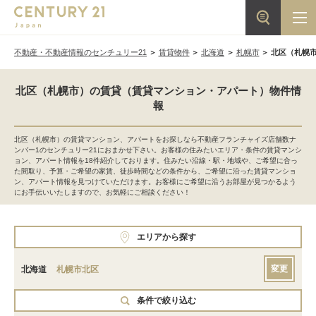
不動産・不動産情報のセンチュリー21
賃貸物件
北海道
札幌市
北区（札幌
北区（札幌市）の賃貸（賃貸マンション・アパート）物件情
報
北区（札幌市）の賃貸マンション、アパートをお探しなら不動産フランチャイズ店舗数ナ
ンバー1のセンチュリー21におまかせ下さい。お客様の住みたいエリア・条件の賃貸マンシ
ョン、アパート情報を18件紹介しております。住みたい沿線・駅・地域や、ご希望に合っ
た間取り、予算・ご希望の家賃、徒歩時間などの条件から、ご希望に沿った賃貸マンショ
ン、アパート情報を見つけていただけます。お客様にご希望に沿うお部屋が見つかるよう
にお手伝いいたしますので、お気軽にご相談ください！
エリアから探す
変更
北海道
札幌市北区
条件で絞り込む