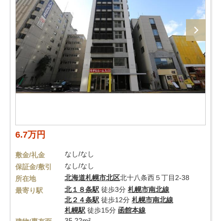
6.7万円
なし/なし
敷金/礼金
なし/なし
保証金/敷引
北海道
札幌市北区
北十八条西５丁目2-38
所在地
北１８条駅
徒歩3分
札幌市南北線
最寄り駅
北２４条駅
徒歩12分
札幌市南北線
札幌駅
徒歩15分
函館本線
35.22m²