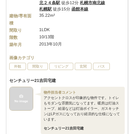
北２４条駅
徒歩12分
札幌市南北線
札幌駅
徒歩15分
函館本線
35.22m²
建物/専有面
積
1LDK
間取り
10/13階
階数
2013年10月
築年月
画像カテゴリ
外観
間取り
リビング
玄関
バス
センチュリー21吉田宅建
物件担当者コメント
アクセントクロスが印象的な物件です。トイレ
もモダンな雰囲気になってます。暖房は灯油ス
トーブ、給湯などは灯油ボイラー、ガスキッチ
ンはLPガスになっており経済的な仕様になって
います。
センチュリー21吉田宅建