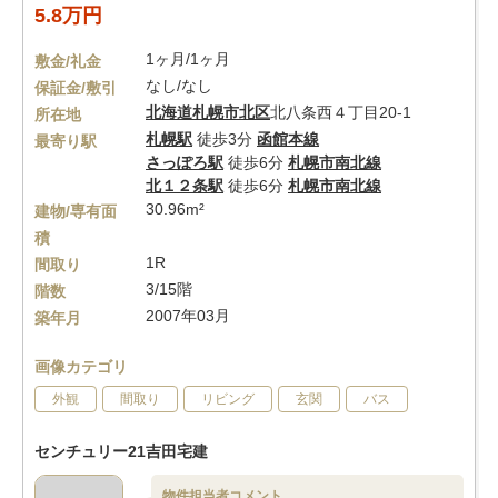
5.8万円
1ヶ月/1ヶ月
敷金/礼金
なし/なし
保証金/敷引
北海道
札幌市北区
北八条西４丁目20-1
所在地
札幌駅
徒歩3分
函館本線
最寄り駅
さっぽろ駅
徒歩6分
札幌市南北線
北１２条駅
徒歩6分
札幌市南北線
30.96m²
建物/専有面
積
1R
間取り
3/15階
階数
2007年03月
築年月
画像カテゴリ
外観
間取り
リビング
玄関
バス
センチュリー21吉田宅建
物件担当者コメント