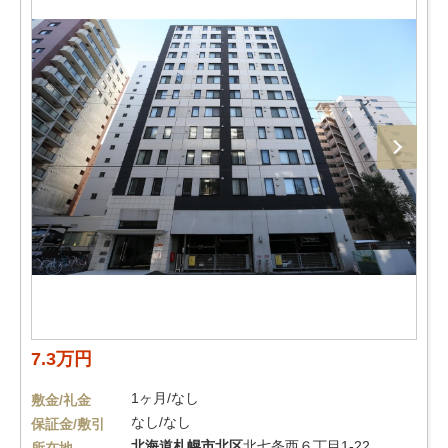
7.3万円
1ヶ月/なし
敷金/礼金
なし/なし
保証金/敷引
北海道
札幌市北区
北七条西６丁目1-22