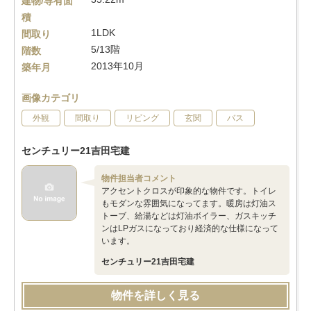
建物/専有面
積
1LDK
間取り
5/13階
階数
2013年10月
築年月
画像カテゴリ
外観
間取り
リビング
玄関
バス
センチュリー21吉田宅建
物件担当者コメント
アクセントクロスが印象的な物件です。トイレ
もモダンな雰囲気になってます。暖房は灯油ス
トーブ、給湯などは灯油ボイラー、ガスキッチ
ンはLPガスになっており経済的な仕様になって
います。
センチュリー21吉田宅建
物件を詳しく見る