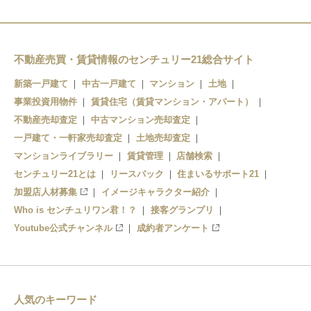
新琴似駅
北３４条駅
太平駅
北２４条駅
不動産売買・賃貸情報のセンチュリー21総合サイト
百合が原駅
新築一戸建て
中古一戸建て
マンション
土地
北１８条駅
篠路駅
事業投資用物件
賃貸住宅（賃貸マンション・アパート）
北１２条駅
不動産売却査定
拓北駅
中古マンション売却査定
一戸建て・一軒家売却査定
土地売却査定
あいの里教育大駅
マンションライブラリー
賃貸管理
店舗検索
センチュリー21とは
リースバック
住まいるサポート21
あいの里公園駅
加盟店人材募集
イメージキャラクター紹介
Who is センチュリワン君！？
接客グランプリ
Youtube公式チャンネル
成約者アンケート
人気のキーワード