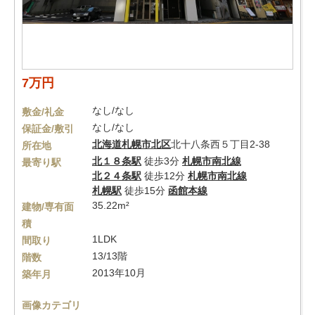
7万円
なし/なし
敷金/礼金
なし/なし
保証金/敷引
北海道
札幌市北区
北十八条西５丁目2-38
所在地
北１８条駅
徒歩3分
札幌市南北線
最寄り駅
北２４条駅
徒歩12分
札幌市南北線
札幌駅
徒歩15分
函館本線
35.22m²
建物/専有面
積
1LDK
間取り
13/13階
階数
2013年10月
築年月
画像カテゴリ