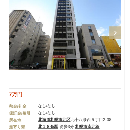
7万円
なし/なし
敷金/礼金
なし/なし
保証金/敷引
北海道
札幌市北区
北十八条西５丁目2-38
所在地
北１８条駅
徒歩3分
札幌市南北線
最寄り駅