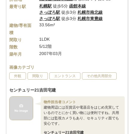
札幌駅
徒歩5分
函館本線
最寄り駅
さっぽろ駅
徒歩3分
札幌市南北線
さっぽろ駅
徒歩3分
札幌市東豊線
33.56m²
建物/専有面
積
1LDK
間取り
5/12階
階数
2007年03月
築年月
画像カテゴリ
外観
間取り
エントランス
その他共用部分
センチュリー21吉田宅建
物件担当者コメント
建物周辺には百貨店や電器店をはじめ充実して
いるのでとにかく買い物には便利ですね。共用
部には監視カメラもあり、セキュリティ面でも
安心です。
センチュリー21吉田宅建