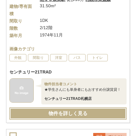
31.50m²
建物/専有面
積
1DK
間取り
2/12階
階数
1974年11月
築年月
画像カテゴリ
外観
間取り
洋室
バス
トイレ
センチュリー21TRAD
物件担当者コメント
★学生さんにも単身者にもおすすめ分譲賃貸！
センチュリー21TRAD札幌店
物件を詳しく見る