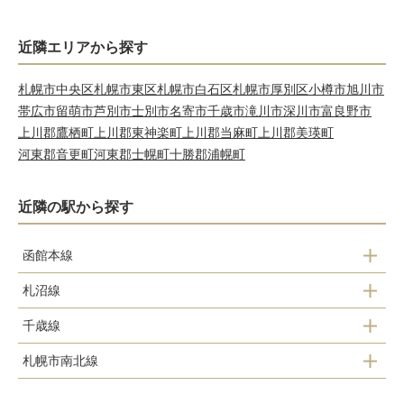
近隣エリアから探す
札幌市中央区
札幌市東区
札幌市白石区
札幌市厚別区
小樽市
旭川市
帯広市
留萌市
芦別市
士別市
名寄市
千歳市
滝川市
深川市
富良野市
上川郡鷹栖町
上川郡東神楽町
上川郡当麻町
上川郡美瑛町
河東郡音更町
河東郡士幌町
十勝郡浦幌町
近隣の駅から探す
函館本線
札沼線
札幌駅
千歳線
札幌駅
札幌市南北線
札幌駅
新川駅
麻生駅