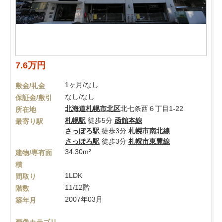
7.6万円
1ヶ月/なし
敷金/礼金
なし/なし
保証金/敷引
北海道
札幌市北区
北七条西６丁目1-22
所在地
札幌駅
徒歩5分
函館本線
最寄り駅
さっぽろ駅
徒歩3分
札幌市南北線
さっぽろ駅
徒歩3分
札幌市東豊線
34.30m²
建物/専有面
積
1LDK
間取り
11/12階
階数
2007年03月
築年月