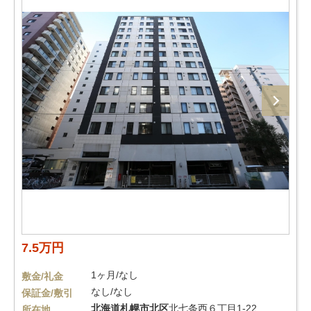
7.5万円
1ヶ月/なし
敷金/礼金
なし/なし
保証金/敷引
北海道
札幌市北区
北七条西６丁目1-22
所在地