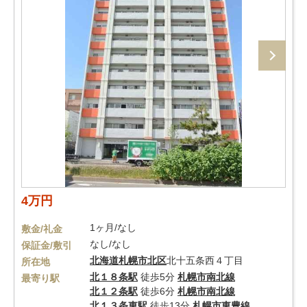
4万円
1ヶ月/なし
敷金/礼金
なし/なし
保証金/敷引
北海道
札幌市北区
北十五条西４丁目
所在地
北１８条駅
徒歩5分
札幌市南北線
最寄り駅
北１２条駅
徒歩6分
札幌市南北線
北１３条東駅
徒歩13分
札幌市東豊線