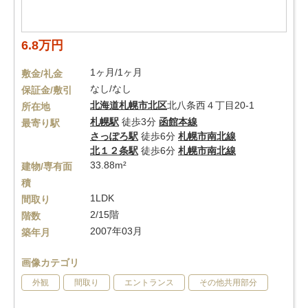
6.8万円
1ヶ月/1ヶ月
敷金/礼金
なし/なし
保証金/敷引
北海道
札幌市北区
北八条西４丁目20-1
所在地
札幌駅
徒歩3分
函館本線
最寄り駅
さっぽろ駅
徒歩6分
札幌市南北線
北１２条駅
徒歩6分
札幌市南北線
33.88m²
建物/専有面
積
1LDK
間取り
2/15階
階数
2007年03月
築年月
画像カテゴリ
外観
間取り
エントランス
その他共用部分