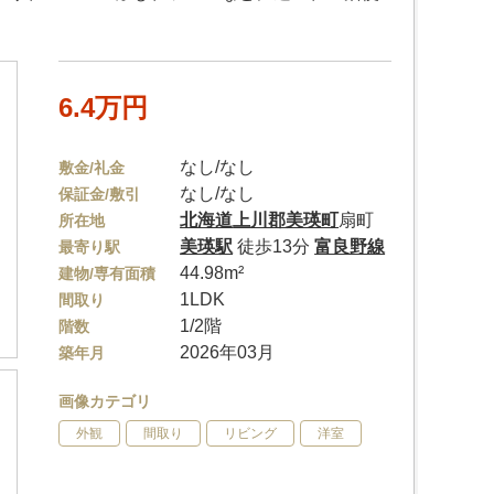
6.4万円
なし/なし
敷金/礼金
なし/なし
保証金/敷引
北海道
上川郡美瑛町
扇町
所在地
美瑛駅
徒歩13分
富良野線
最寄り駅
44.98m²
建物/専有面積
1LDK
間取り
1/2階
階数
2026年03月
築年月
画像カテゴリ
外観
間取り
リビング
洋室