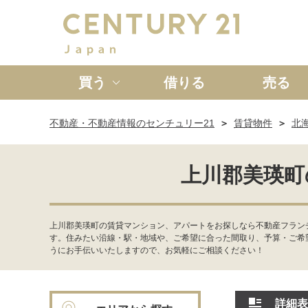
買う
借りる
売る
不動産・不動産情報のセンチュリー21
賃貸物件
北
新築一戸建て
中古一戸
上川郡美瑛町
上川郡美瑛町の賃貸マンション、アパートをお探しなら不動産フラン
す。住みたい沿線・駅・地域や、ご希望に合った間取り、予算・ご希
うにお手伝いいたしますので、お気軽にご相談ください！
詳細表