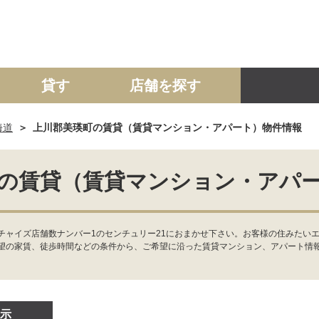
貸す
店舗を探す
海道
上川郡美瑛町の賃貸（賃貸マンション・アパート）物件情報
建て
マンション
土地
事業投資用
の賃貸（賃貸マンション・アパ
チャイズ店舗数ナンバー1のセンチュリー21におまかせ下さい。お客様の住みたい
望の家賃、徒歩時間などの条件から、ご希望に沿った賃貸マンション、アパート情
示