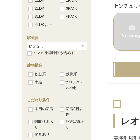
1LDK
2K/DK
センチュリ
2LDK
3K/DK
3LDK
4K/DK
4LDK以上
駅徒歩
バスの乗車時間も含める
建物構造
鉄筋系
鉄骨系
木造
ブロック・
その他
こだわり条件
本日の新着
新着5日以
内
レオ
間取り図あ
外観写真あ
り
り
動画あり
美瑛町扇町