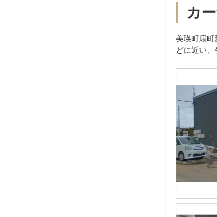
カー
美瑛町扇町
どに近い、