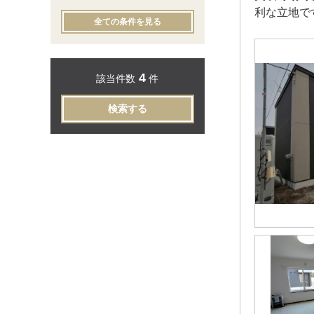
利な立地で
全ての条件を見る
4
該当件数
件
検索する