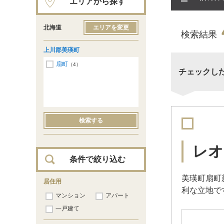
エリアから探す
北海道
エリアを変更
検索結果
上川郡美瑛町
扇町
（4）
チェックし
検索する
レオ
条件で絞り込む
美瑛町扇町
居住用
利な立地で
マンション
アパート
一戸建て