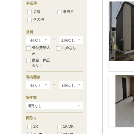
事業用
店舗
事務所
その他
賃料
～
管理費等込
礼金なし
み
敷金・保証
金なし
専有面積
～
築年数
間取り
1R
1K/DK