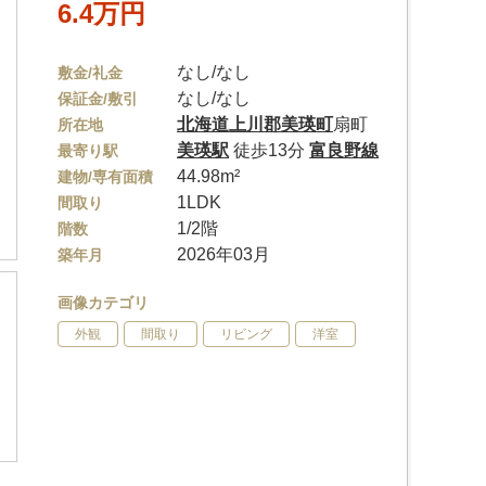
6.4万円
なし/なし
敷金/礼金
なし/なし
保証金/敷引
北海道
上川郡美瑛町
扇町
所在地
美瑛駅
徒歩13分
富良野線
最寄り駅
44.98m²
建物/専有面積
1LDK
間取り
1/2階
階数
2026年03月
築年月
画像カテゴリ
外観
間取り
リビング
洋室