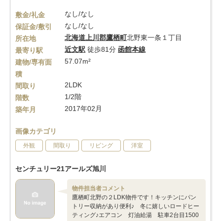
なし/なし
敷金/礼金
なし/なし
保証金/敷引
北海道
上川郡鷹栖町
北野東一条１丁目
所在地
近文駅
徒歩81分
函館本線
最寄り駅
57.07m²
建物/専有面
積
2LDK
間取り
1/2階
階数
2017年02月
築年月
画像カテゴリ
外観
間取り
リビング
洋室
センチュリー21アールズ旭川
物件担当者コメント
鷹栖町北野の２LDK物件です！キッチンにパン
トリー収納があり便利♪ 冬に嬉しいロードヒー
ティング♪エアコン 灯油給湯 駐車2台目1500