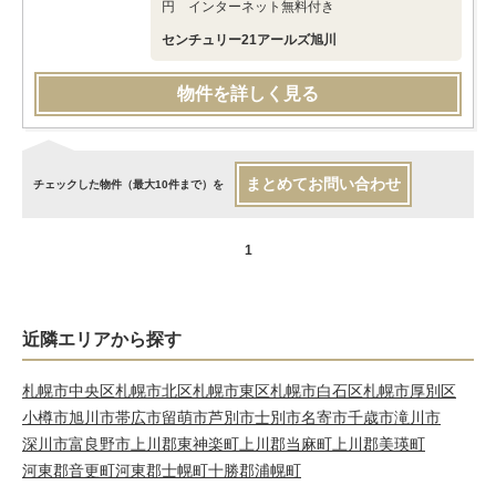
円 インターネット無料付き
センチュリー21アールズ旭川
物件を詳しく見る
まとめてお問い合わせ
チェックした物件（最大10件まで）を
1
近隣エリアから探す
札幌市中央区
札幌市北区
札幌市東区
札幌市白石区
札幌市厚別区
小樽市
旭川市
帯広市
留萌市
芦別市
士別市
名寄市
千歳市
滝川市
深川市
富良野市
上川郡東神楽町
上川郡当麻町
上川郡美瑛町
河東郡音更町
河東郡士幌町
十勝郡浦幌町