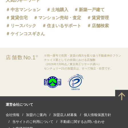
人気のキーワード
中古マンション
土地購入
新築一戸建て
賃貸住宅
マンション売却・査定
賃貸管理
リースバック
住まいるサポート
店舗検索
ケインコスギさん
※同一屋号で売買・賃貸の両方を取り扱う不動産仲介フラン
No.1
店舗数
※
チャイズ業としての全国における店舗数
（2026年7月時点／東京商工リサーチ調べ）
センチュリー21の加盟店は、すべて独立・自営です。
運営会社について
会社情報
加盟のご案内
加盟店人材募集
個人情報保護方針
当サイトのご利用について
不動産に関するお問い合わせ