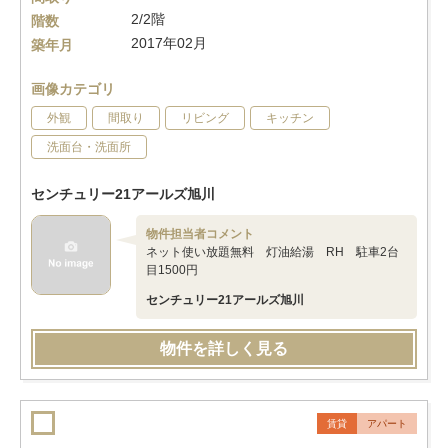
2/2階
階数
2017年02月
築年月
画像カテゴリ
外観
間取り
リビング
キッチン
洗面台・洗面所
センチュリー21アールズ旭川
物件担当者コメント
ネット使い放題無料 灯油給湯 RH 駐車2台
目1500円
センチュリー21アールズ旭川
物件を詳しく見る
賃貸
アパート