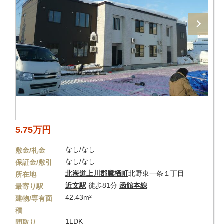
5.75万円
なし/なし
敷金/礼金
なし/なし
保証金/敷引
北海道
上川郡鷹栖町
北野東一条１丁目
所在地
近文駅
徒歩81分
函館本線
最寄り駅
42.43m²
建物/専有面
積
1LDK
間取り