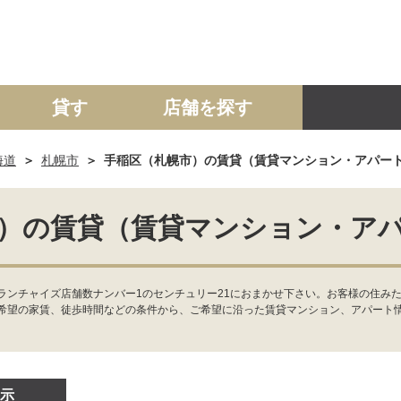
貸す
店舗を探す
海道
札幌市
手稲区（札幌市）の賃貸（賃貸マンション・アパー
建て
マンション
土地
事業投資用
）の賃貸（賃貸マンション・ア
ランチャイズ店舗数ナンバー1のセンチュリー21におまかせ下さい。お客様の住み
希望の家賃、徒歩時間などの条件から、ご希望に沿った賃貸マンション、アパート
示