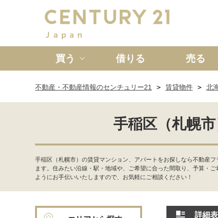
買う
借りる
売る
不動産・不動産情報のセンチュリー21
賃貸物件
北
新築一戸建て
中古一戸
手稲区（札幌市
手稲区（札幌市）の賃貸マンション、アパートをお探しなら不動産フ
ます。住みたい沿線・駅・地域や、ご希望に合った間取り、予算・ご
ようにお手伝いいたしますので、お気軽にご相談ください！
詳細表