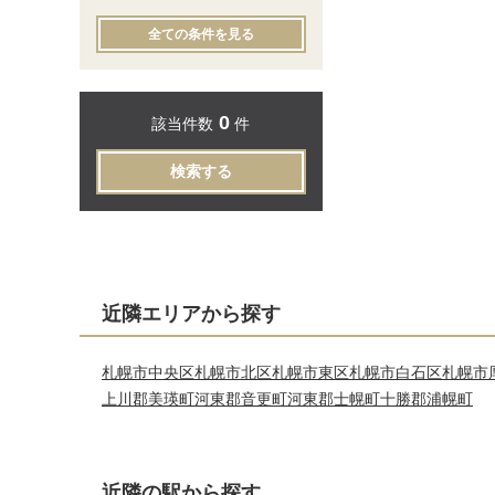
全ての条件を見る
0
該当件数
件
検索する
近隣エリアから探す
札幌市中央区
札幌市北区
札幌市東区
札幌市白石区
札幌市
上川郡美瑛町
河東郡音更町
河東郡士幌町
十勝郡浦幌町
近隣の駅から探す