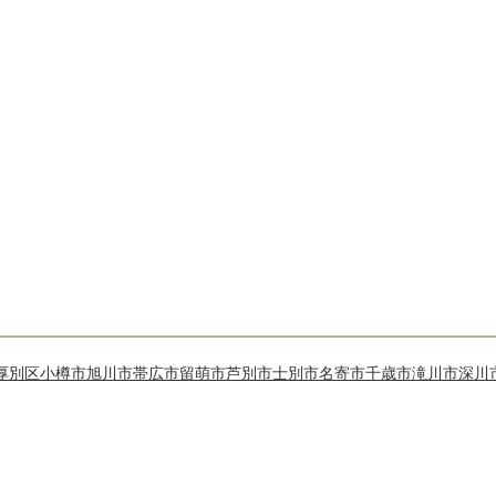
厚別区
小樽市
旭川市
帯広市
留萌市
芦別市
士別市
名寄市
千歳市
滝川市
深川