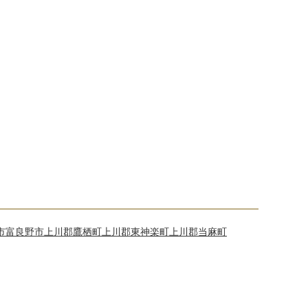
市
富良野市
上川郡鷹栖町
上川郡東神楽町
上川郡当麻町