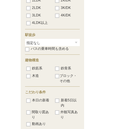
1LDK
2K/DK
2LDK
3K/DK
3LDK
4K/DK
4LDK以上
駅徒歩
バスの乗車時間も含める
建物構造
鉄筋系
鉄骨系
木造
ブロック・
その他
こだわり条件
本日の新着
新着5日以
内
間取り図あ
外観写真あ
り
り
動画あり