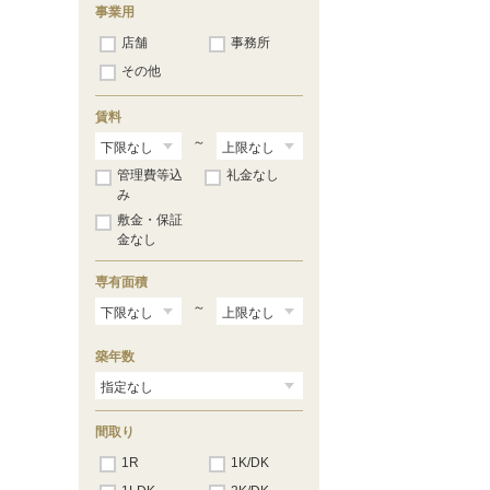
事業用
店舗
事務所
その他
賃料
～
管理費等込
礼金なし
み
敷金・保証
金なし
専有面積
～
築年数
間取り
1R
1K/DK