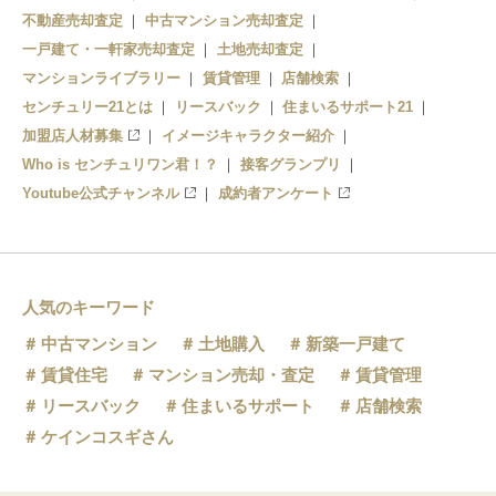
日進駅
不動産売却査定
中古マンション売却査定
一戸建て・一軒家売却査定
土地売却査定
北星駅
マンションライブラリー
賃貸管理
店舗検索
センチュリー21とは
智恵文駅
リースバック
住まいるサポート21
加盟店人材募集
イメージキャラクター紹介
智北駅
Who is センチュリワン君！？
接客グランプリ
Youtube公式チャンネル
成約者アンケート
人気のキーワード
中古マンション
土地購入
新築一戸建て
賃貸住宅
マンション売却・査定
賃貸管理
リースバック
住まいるサポート
店舗検索
ケインコスギさん