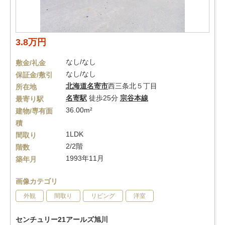
3.8万円
なし/なし
敷金/礼金
なし/なし
保証金/敷引
北海道
名寄市
西三条北５丁目
所在地
名寄駅
徒歩25分
宗谷本線
最寄り駅
36.00m²
建物/専有面
積
1LDK
間取り
2/2階
階数
1993年11月
築年月
画像カテゴリ
外観
間取り
リビング
洋室
センチュリー21アールズ旭川