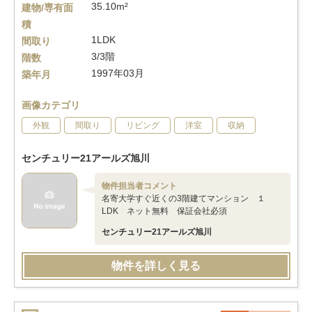
35.10m²
建物/専有面
積
1LDK
間取り
3/3階
階数
1997年03月
築年月
画像カテゴリ
外観
間取り
リビング
洋室
収納
センチュリー21アールズ旭川
物件担当者コメント
名寄大学すぐ近くの3階建てマンション １
LDK ネット無料 保証会社必須
センチュリー21アールズ旭川
物件を詳しく見る