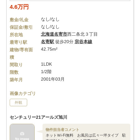
4.6万円
なし/なし
敷金/礼金
なし/なし
保証金/敷引
北海道
名寄市
西二条北３丁目
所在地
名寄駅
徒歩20分
宗谷本線
最寄り駅
42.75m²
建物/専有面
積
1LDK
間取り
1/2階
階数
2001年03月
築年月
画像カテゴリ
外観
センチュリー21アールズ旭川
物件担当者コメント
ネットＷi-Fi無料 お風呂は広々一坪タイプ 駐