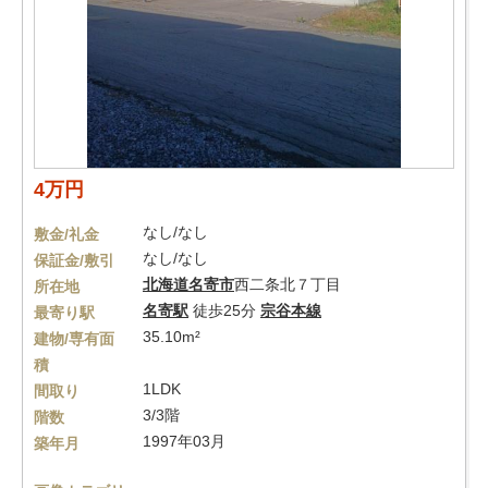
4万円
なし/なし
敷金/礼金
なし/なし
保証金/敷引
北海道
名寄市
西二条北７丁目
所在地
名寄駅
徒歩25分
宗谷本線
最寄り駅
35.10m²
建物/専有面
積
1LDK
間取り
3/3階
階数
1997年03月
築年月