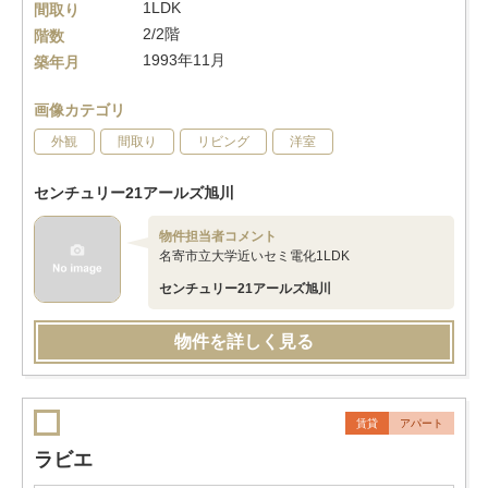
1LDK
間取り
2/2階
階数
1993年11月
築年月
画像カテゴリ
外観
間取り
リビング
洋室
センチュリー21アールズ旭川
物件担当者コメント
名寄市立大学近いセミ電化1LDK
センチュリー21アールズ旭川
物件を詳しく見る
賃貸
アパート
ラビエ