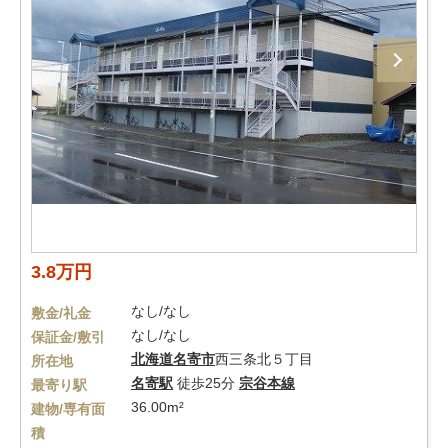
3.8万円
なし/なし
敷金/礼金
なし/なし
保証金/敷引
北海道
名寄市
西三条北５丁目
所在地
名寄駅
徒歩25分
宗谷本線
最寄り駅
36.00m²
建物/専有面
積