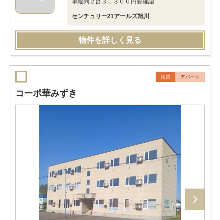
車縦列２台３，３００円要確認
センチュリー21アールズ旭川
物件を詳しく見る
賃貸
アパート
コーポ華みずき