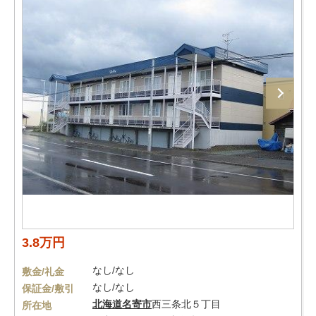
3.8万円
なし/なし
敷金/礼金
なし/なし
保証金/敷引
北海道
名寄市
西三条北５丁目
所在地