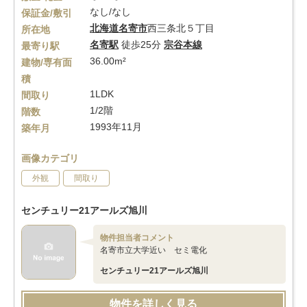
なし/なし
保証金/敷引
北海道
名寄市
西三条北５丁目
所在地
名寄駅
徒歩25分
宗谷本線
最寄り駅
36.00m²
建物/専有面
積
1LDK
間取り
1/2階
階数
1993年11月
築年月
画像カテゴリ
外観
間取り
センチュリー21アールズ旭川
物件担当者コメント
名寄市立大学近い セミ電化
センチュリー21アールズ旭川
物件を詳しく見る