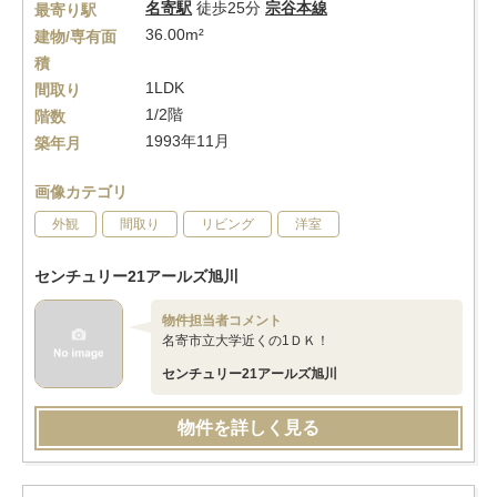
名寄駅
徒歩25分
宗谷本線
最寄り駅
36.00m²
建物/専有面
積
1LDK
間取り
1/2階
階数
1993年11月
築年月
画像カテゴリ
外観
間取り
リビング
洋室
センチュリー21アールズ旭川
物件担当者コメント
名寄市立大学近くの1ＤＫ！
センチュリー21アールズ旭川
物件を詳しく見る