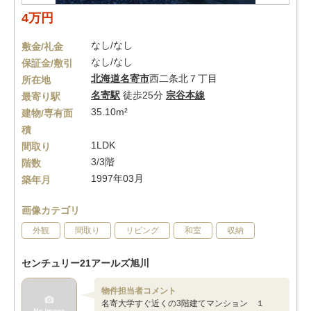
4万円
なし/なし
敷金/礼金
なし/なし
保証金/敷引
北海道
名寄市
西二条北７丁目
所在地
名寄駅
徒歩25分
宗谷本線
最寄り駅
35.10m²
建物/専有面
積
1LDK
間取り
3/3階
階数
1997年03月
築年月
画像カテゴリ
外観
間取り
リビング
和室
収納
センチュリー21アールズ旭川
物件担当者コメント
名寄大学すぐ近くの3階建てマンション １