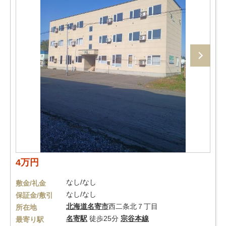
4万円
なし/なし
敷金/礼金
なし/なし
保証金/敷引
北海道
名寄市
西二条北７丁目
所在地
名寄駅
徒歩25分
宗谷本線
最寄り駅