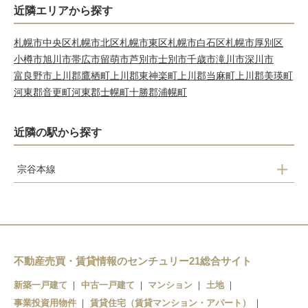
近隣エリアから探す
札幌市中央区
札幌市北区
札幌市東区
札幌市白石区
札幌市厚別区
小樽市
旭川市
帯広市
留萌市
芦別市
士別市
千歳市
滝川市
深川市
富良野市
上川郡鷹栖町
上川郡東神楽町
上川郡当麻町
上川郡美瑛町
河東郡音更町
河東郡士幌町
十勝郡浦幌町
近隣の駅から探す
宗谷本線
風連駅
東風連駅
名寄高校駅
不動産売買・賃貸情報のセンチュリー21総合サイト
新築一戸建て
中古一戸建て
マンション
土地
名寄駅
事業投資用物件
賃貸住宅（賃貸マンション・アパート）