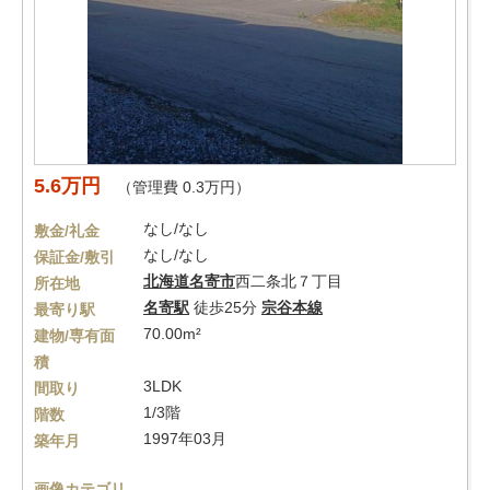
5.6万円
（管理費 0.3万円）
なし/なし
敷金/礼金
なし/なし
保証金/敷引
北海道
名寄市
西二条北７丁目
所在地
名寄駅
徒歩25分
宗谷本線
最寄り駅
70.00m²
建物/専有面
積
3LDK
間取り
1/3階
階数
1997年03月
築年月
画像カテゴリ