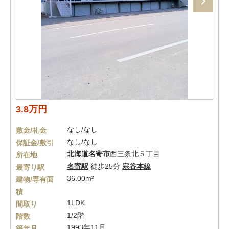
3.8万円
なし/なし
敷金/礼金
なし/なし
保証金/敷引
北海道
名寄市
西三条北５丁目
所在地
名寄駅
徒歩25分
宗谷本線
最寄り駅
36.00m²
建物/専有面
積
1LDK
間取り
1/2階
階数
1993年11月
築年月