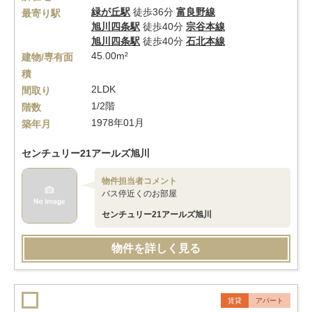
緑が丘駅
徒歩36分
富良野線
最寄り駅
旭川四条駅
徒歩40分
宗谷本線
旭川四条駅
徒歩40分
石北本線
45.00m²
建物/専有面
積
2LDK
間取り
1/2階
階数
1978年01月
築年月
センチュリー21アールズ旭川
物件担当者コメント
バス停近くのお部屋
センチュリー21アールズ旭川
物件を詳しく見る
賃貸
アパート