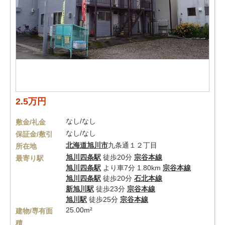
2.5万円
なし/なし
敷金/礼金
なし/なし
保証金/敷引
北海道
旭川市
九条通１２丁目
所在地
旭川四条駅
徒歩20分
宗谷本線
最寄り駅
旭川四条駅
より車7分 1.80km
宗谷本線
旭川四条駅
徒歩20分
石北本線
新旭川駅
徒歩23分
宗谷本線
旭川駅
徒歩25分
宗谷本線
25.00m²
建物/専有面
積