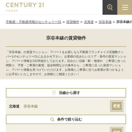
不動産・不動産情報のセンチュリー21
賃貸物件
北海道
宗谷本線
宗谷本線
宗谷本線の賃貸物件
「宗谷本線」の賃貸マンション、アパートをお探しなら不動産フランチャイズ店舗数ナン
バー1のセンチュリー21におまかせ下さい。お客様の住みたいエリア・条件の賃貸マンショ
ン、アパート情報を232件紹介しております。住みたい沿線・駅・地域や、ご希望に合った
間取り、予算・ご希望の家賃、徒歩時間などの条件から、ご希望に沿った賃貸マンショ
ン、アパート情報を見つけていただけます。お客様にご希望に沿うお部屋が見つかるよう
にお手伝いいたしますので、お気軽にご相談ください！
沿線から探す
変更
北海道
宗谷本線
条件で絞り込む