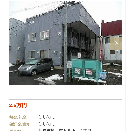
2.5万円
なし/なし
敷金/礼金
なし/なし
保証金/敷引
北海道
旭川市
九条通１２丁目