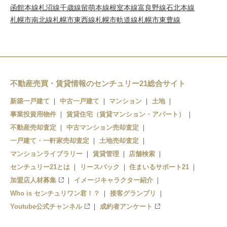
函館本線
札沼線
千歳線
留萌本線
根室本線
富良野線
石北本線
札幌市南北線
札幌市東西線
札幌市軌道線
札幌市東豊線
不動産売買・賃貸情報のセンチュリー21総合サイト
新築一戸建て
中古一戸建て
マンション
土地
事業投資用物件
賃貸住宅（賃貸マンション・アパート）
不動産売却査定
中古マンション売却査定
一戸建て・一軒家売却査定
土地売却査定
マンションライブラリー
賃貸管理
店舗検索
センチュリー21とは
リースバック
住まいるサポート21
加盟店人材募集
イメージキャラクター紹介
Who is センチュリワン君！？
接客グランプリ
Youtube公式チャンネル
成約者アンケート