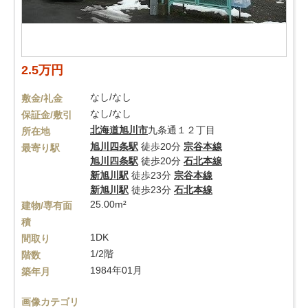
2.5万円
なし/なし
敷金/礼金
なし/なし
保証金/敷引
北海道
旭川市
九条通１２丁目
所在地
旭川四条駅
徒歩20分
宗谷本線
最寄り駅
旭川四条駅
徒歩20分
石北本線
新旭川駅
徒歩23分
宗谷本線
新旭川駅
徒歩23分
石北本線
25.00m²
建物/専有面
積
1DK
間取り
1/2階
階数
1984年01月
築年月
画像カテゴリ