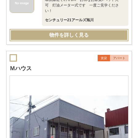
可 灯油メーター式です 一度ご見学くださ
い！
センチュリー21アールズ旭川
物件を詳しく見る
賃貸
アパート
Ｍハウス