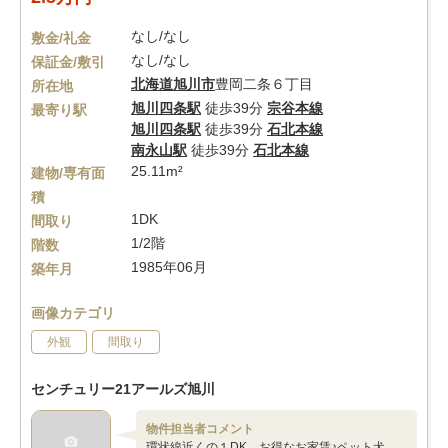
なし/なし
敷金/礼金
なし/なし
保証金/敷引
北海道
旭川市
豊岡二条６丁目
所在地
旭川四条駅
徒歩39分
宗谷本線
最寄り駅
旭川四条駅
徒歩39分
石北本線
南永山駅
徒歩39分
石北本線
25.11m²
建物/専有面
積
1DK
間取り
1/2階
階数
1985年06月
築年月
画像カテゴリ
外観
間取り
センチュリー21アールズ旭川
物件担当者コメント
環状線近くの１DK お得なお家賃♪ペット犬