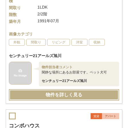
積
1LDK
間取り
2/2階
階数
1991年07月
築年月
画像カテゴリ
外観
間取り
リビング
洋室
収納
センチュリー21アールズ旭川
物件担当者コメント
閑静な場所にあるお部屋です。ペット犬可
センチュリー21アールズ旭川
物件を詳しく見る
賃貸
アパート
コンポハウス