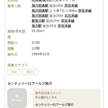
所在地
旭川四条駅
徒歩20分
宗谷本線
最寄り駅
旭川四条駅
より車7分 1.80km
宗谷本線
旭川四条駅
徒歩20分
石北本線
新旭川駅
徒歩23分
宗谷本線
旭川駅
徒歩25分
宗谷本線
25.00m²
建物/専有面
積
1LDK
間取り
1/2階
階数
1984年01月
築年月
画像カテゴリ
外観
間取り
センチュリー21アールズ旭川
物件担当者コメント
中心部の1ＬＤＫ
センチュリー21アールズ旭川