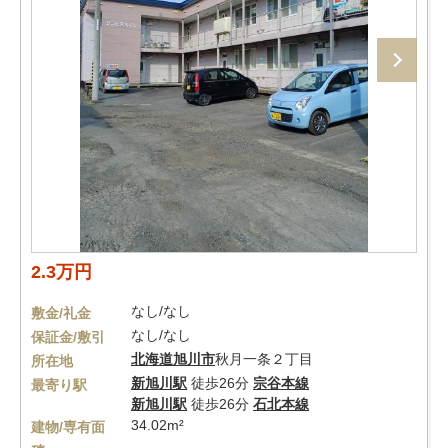
2.3万円
なし/なし
敷金/礼金
なし/なし
保証金/敷引
北海道
旭川市
秋月一条２丁目
所在地
新旭川駅
徒歩26分
宗谷本線
最寄り駅
新旭川駅
徒歩26分
石北本線
34.02m²
建物/専有面