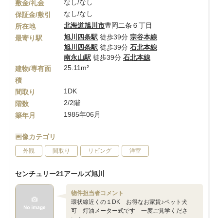
なし/なし
敷金/礼金
なし/なし
保証金/敷引
北海道
旭川市
豊岡二条６丁目
所在地
旭川四条駅
徒歩39分
宗谷本線
最寄り駅
旭川四条駅
徒歩39分
石北本線
南永山駅
徒歩39分
石北本線
25.11m²
建物/専有面
積
1DK
間取り
2/2階
階数
1985年06月
築年月
画像カテゴリ
外観
間取り
リビング
洋室
センチュリー21アールズ旭川
物件担当者コメント
環状線近くの１DK お得なお家賃♪ペット犬
可 灯油メーター式です 一度ご見学くださ