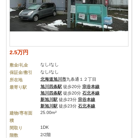
2.5万円
なし/なし
敷金/礼金
なし/なし
保証金/敷引
北海道
旭川市
九条通１２丁目
所在地
旭川四条駅
徒歩20分
宗谷本線
最寄り駅
旭川四条駅
徒歩20分
石北本線
新旭川駅
徒歩23分
宗谷本線
新旭川駅
徒歩23分
石北本線
25.00m²
建物/専有面
積
1DK
間取り
2/2階
階数