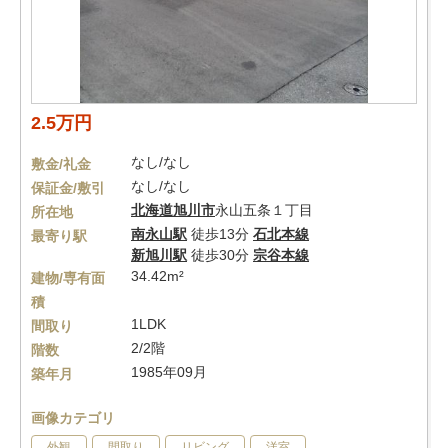
2.5万円
なし/なし
敷金/礼金
なし/なし
保証金/敷引
北海道
旭川市
永山五条１丁目
所在地
南永山駅
徒歩13分
石北本線
最寄り駅
新旭川駅
徒歩30分
宗谷本線
34.42m²
建物/専有面
積
1LDK
間取り
2/2階
階数
1985年09月
築年月
画像カテゴリ
外観
間取り
リビング
洋室