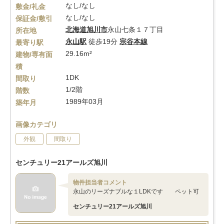
なし/なし
敷金/礼金
なし/なし
保証金/敷引
北海道
旭川市
永山七条１７丁目
所在地
永山駅
徒歩19分
宗谷本線
最寄り駅
29.16m²
建物/専有面
積
1DK
間取り
1/2階
階数
1989年03月
築年月
画像カテゴリ
外観
間取り
センチュリー21アールズ旭川
物件担当者コメント
永山のリーズナブルな１LDKです ペット可
センチュリー21アールズ旭川