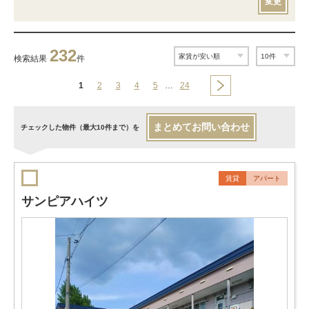
変更
232
検索結果
件
1
2
3
4
5
…
24
まとめてお問い合わせ
チェックした物件（最大10件まで）を
賃貸
アパート
サンピアハイツ