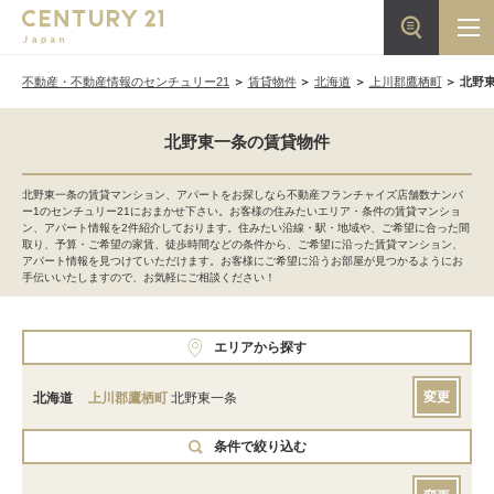
不動産・不動産情報のセンチュリー21
賃貸物件
北海道
上川郡鷹栖町
北野
北野東一条の賃貸物件
北野東一条の賃貸マンション、アパートをお探しなら不動産フランチャイズ店舗数ナンバ
ー1のセンチュリー21におまかせ下さい。お客様の住みたいエリア・条件の賃貸マンショ
ン、アパート情報を2件紹介しております。住みたい沿線・駅・地域や、ご希望に合った間
取り、予算・ご希望の家賃、徒歩時間などの条件から、ご希望に沿った賃貸マンション、
アパート情報を見つけていただけます。お客様にご希望に沿うお部屋が見つかるようにお
手伝いいたしますので、お気軽にご相談ください！
エリアから探す
変更
北海道
上川郡鷹栖町
北野東一条
条件で絞り込む