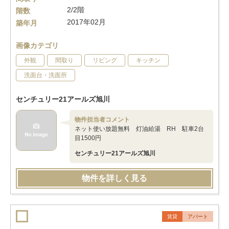
2/2階
階数
2017年02月
築年月
画像カテゴリ
外観
間取り
リビング
キッチン
洗面台・洗面所
センチュリー21アールズ旭川
物件担当者コメント
ネット使い放題無料 灯油給湯 RH 駐車2台
目1500円
センチュリー21アールズ旭川
物件を詳しく見る
賃貸
アパート