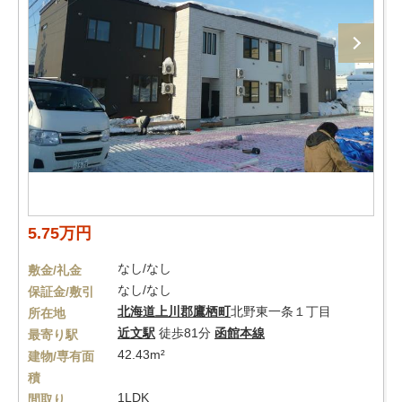
5.75万円
なし/なし
敷金/礼金
なし/なし
保証金/敷引
北海道
上川郡鷹栖町
北野東一条１丁目
所在地
近文駅
徒歩81分
函館本線
最寄り駅
42.43m²
建物/専有面
積
1LDK
間取り