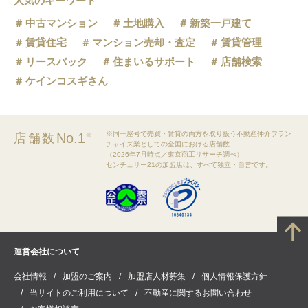
人気のキーワード
中古マンション
土地購入
新築一戸建て
賃貸住宅
マンション売却・査定
賃貸管理
リースバック
住まいるサポート
店舗検索
ケインコスギさん
※同一屋号で売買・賃貸の両方を取り扱う不動産仲介フラン
No.1
店舗数
※
チャイズ業としての全国における店舗数
（2026年7月時点／東京商工リサーチ調べ）
センチュリー21の加盟店は、すべて独立・自営です。
運営会社について
会社情報
加盟のご案内
加盟店人材募集
個人情報保護方針
当サイトのご利用について
不動産に関するお問い合わせ