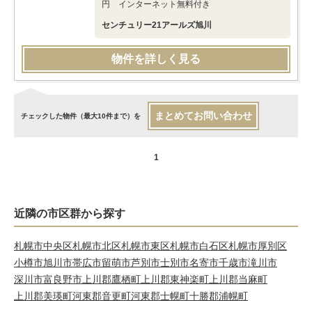
円 インターネット無料付き
センチュリー21アールズ旭川
物件を詳しく見る
まとめてお問い合わせ
チェックした物件（最大10件まで）を
1
近隣の市区群から探す
札幌市中央区
札幌市北区
札幌市東区
札幌市白石区
札幌市厚別区
小樽市
旭川市
帯広市
留萌市
芦別市
士別市
名寄市
千歳市
滝川市
深川市
富良野市
上川郡鷹栖町
上川郡東神楽町
上川郡当麻町
上川郡美瑛町
河東郡音更町
河東郡士幌町
十勝郡浦幌町