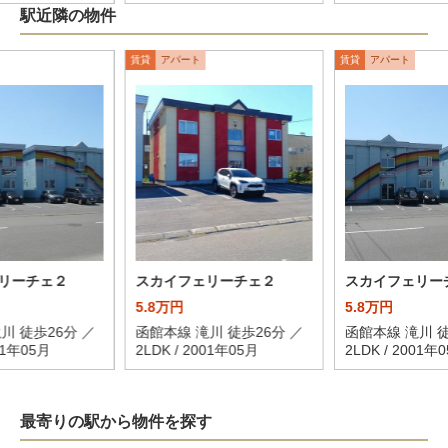
駅近隣の物件
賃貸
アパート
賃貸
アパート
リーチェ２
スカイフェリーチェ２
スカイフェリー
5.8万円
5.8万円
川 徒歩26分 ／
函館本線 滝川 徒歩26分 ／
函館本線 滝川 徒
001年05月
2LDK / 2001年05月
2LDK / 2001年
最寄りの駅から物件を探す