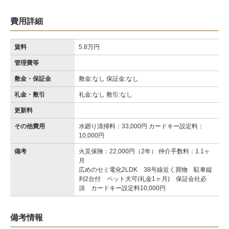
費用詳細
賃料
5.8万円
管理費等
敷金・保証金
敷金:なし 保証金:なし
礼金・敷引
礼金:なし 敷引:なし
更新料
その他費用
水廻り清掃料：33,000円 カードキー設定料：
10,000円
備考
火災保険：22,000円（2年） 仲介手数料：1.1ヶ
月
広めのセミ電化2LDK 38号線近く買物 駐車縦
列2台付 ペット犬可(礼金1ヶ月) 保証会社必
須 カードキー設定料10,000円
備考情報