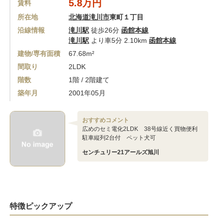
5.8万円
賃料
所在地
北海道滝川市
東町１丁目
沿線情報
滝川駅
徒歩26分
函館本線
滝川駅
より車5分 2.10km
函館本線
建物/専有面積
67.68m²
間取り
2LDK
階数
1階 / 2階建て
築年月
2001年05月
おすすめコメント
広めのセミ電化2LDK 38号線近く買物便利
駐車縦列2台付 ペット犬可
センチュリー21アールズ旭川
特徴ピックアップ