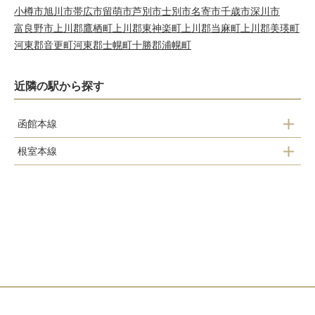
小樽市
旭川市
帯広市
留萌市
芦別市
士別市
名寄市
千歳市
深川市
富良野市
上川郡鷹栖町
上川郡東神楽町
上川郡当麻町
上川郡美瑛町
河東郡音更町
河東郡士幌町
十勝郡浦幌町
近隣の駅から探す
函館本線
根室本線
滝川駅
滝川駅
江部乙駅
東滝川駅