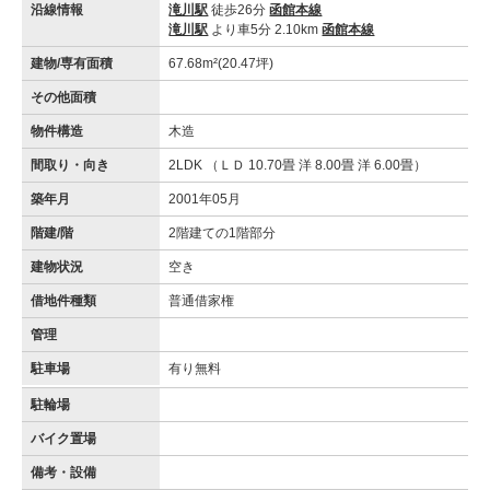
沿線情報
滝川駅
徒歩26分
函館本線
滝川駅
より車5分 2.10km
函館本線
建物/専有面積
67.68m²(20.47坪)
その他面積
物件構造
木造
間取り・向き
2LDK （ＬＤ 10.70畳 洋 8.00畳 洋 6.00畳）
築年月
2001年05月
階建/階
2階建ての1階部分
建物状況
空き
借地件種類
普通借家権
管理
駐車場
有り無料
駐輪場
バイク置場
備考・設備