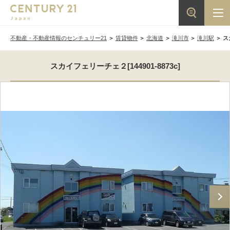
不動産・不動産情報のセンチュリー21
賃貸物件
北海道
滝川市
滝川駅
ス
スカイフェリーチェ２[144901-8873c]