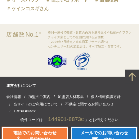
ケインコスギさん
※同一屋号で売買・賃貸の両方を取り扱う不動産仲介フラン
No.1
店舗数
※
チャイズ業としての全国における店舗数
（2026年7月時点／東京商工リサーチ調べ）
センチュリー21の加盟店は、すべて独立・自営です。
運営会社について
会社情報
加盟のご案内
加盟店人材募集
個人情報保護方針
当サイトのご利用について
不動産に関するお問い合わせ
お客様相談室
144901-8873c
物件コードは「
」とお伝えください
電話でのお問い合わせ
メールでのお問い合わせ
(C) CENTURY21 Real Estate of Japan Ltd. All rights reserved.