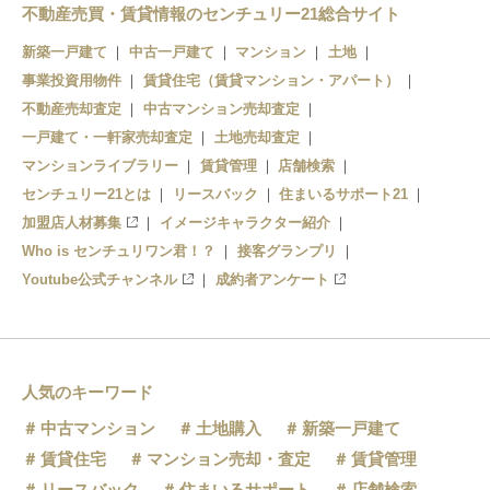
不動産売買・賃貸情報のセンチュリー21総合サイト
新築一戸建て
中古一戸建て
マンション
土地
事業投資用物件
賃貸住宅（賃貸マンション・アパート）
不動産売却査定
中古マンション売却査定
一戸建て・一軒家売却査定
土地売却査定
マンションライブラリー
賃貸管理
店舗検索
センチュリー21とは
リースバック
住まいるサポート21
加盟店人材募集
イメージキャラクター紹介
Who is センチュリワン君！？
接客グランプリ
Youtube公式チャンネル
成約者アンケート
人気のキーワード
中古マンション
土地購入
新築一戸建て
賃貸住宅
マンション売却・査定
賃貸管理
リースバック
住まいるサポート
店舗検索