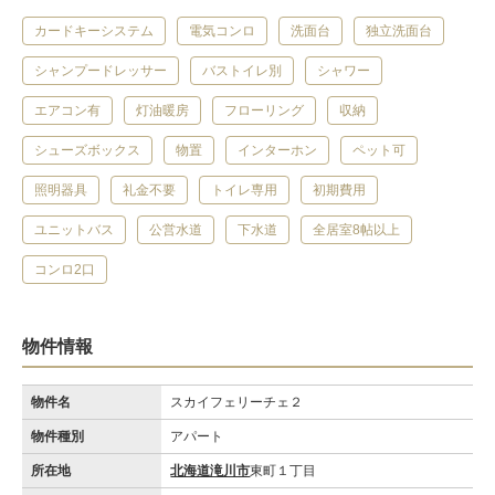
カードキーシステム
電気コンロ
洗面台
独立洗面台
シャンプードレッサー
バストイレ別
シャワー
エアコン有
灯油暖房
フローリング
収納
シューズボックス
物置
インターホン
ペット可
照明器具
礼金不要
トイレ専用
初期費用
ユニットバス
公営水道
下水道
全居室8帖以上
コンロ2口
物件情報
物件名
スカイフェリーチェ２
物件種別
アパート
所在地
北海道滝川市
東町１丁目