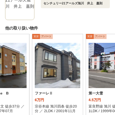
センチュリー21アールズ旭川 井上 嘉則
他の取り扱い物件
賃貸
アパート
賃貸
アパート
ne B
ファーレⅡ
第一大雪
6万円
4.5万円
文 徒歩37分 ／
宗谷本線 旭川四条 徒歩20
富良野線 旭川 徒
007年07月
分 ／ 2LDK / 2001年11月
1LDK / 1999年